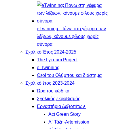
eTwinning: Πάνω στη γέφυρα των
λέξεων, κάνουμε φίλους χωρίς
σύνορα
Σχολικό Έτος 2024-2025
The Lyceum Project
e-Twinning
Θεοί του Ολύμπου και διάστημα
Σχολικό έτος 2023-2024
Ώρα του κώδικα
Σχολικός εκφοβισμός
Εργαστήρια Δεξιοτήτων
Act Green Story
Α΄ Τάξη-Artemission