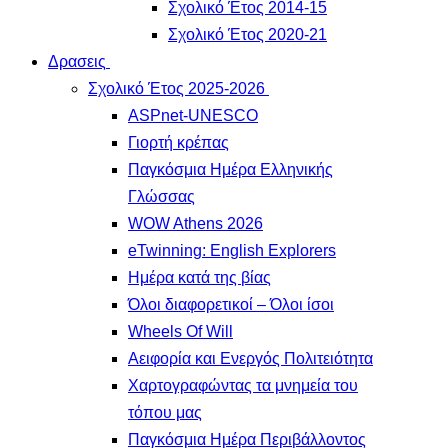
Σχολικό Έτος 2014-15
Σχολικό Έτος 2020-21
Δρασεις
Σχολικό Έτος 2025-2026
ASPnet-UNESCO
Γιορτή κρέπας
Παγκόσμια Ημέρα Ελληνικής
Γλώσσας
WOW Athens 2026
eTwinning: English Explorers
Ημέρα κατά της βίας
Όλοι διαφορετικοί – Όλοι ίσοι
Wheels Of Will
Αειφορία και Ενεργός Πολιτειότητα
Χαρτογραφώντας τα μνημεία του
τόπου μας
Παγκόσμια Ημέρα Περιβάλλοντος