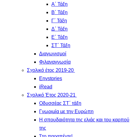
Α΄ Τάξη
Β΄ Τάξη
Γ΄ Τάξη
Δ΄ Τάξη
Ε΄ Τάξη
ΣΤ΄ Τάξη
Διαγωνισμοί
Φιλαναγνωσία
Σχολικό έτος 2019-20
Envstories
iRead
Σχολικό Έτος 2020-21
Οδυσσέας ΣΤ΄ τάξη
Γνωριμία με την Ευρώπη
Η σπουδαιότητα της ελιάς και του καρπού
της
Στο παραπέντε!