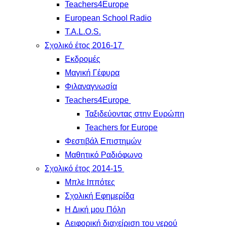
Teachers4Europe
European School Radio
T.A.L.O.S.
Σχολικό έτος 2016-17
Εκδρομές
Μαγική Γέφυρα
Φιλαναγνωσία
Teachers4Europe
Ταξιδεύοντας στην Ευρώπη
Teachers for Europe
Φεστιβάλ Επιστημών
Μαθητικό Ραδιόφωνο
Σχολικό έτος 2014-15
Μπλε Ιππότες
Σχολική Εφημερίδα
Η Δική μου Πόλη
Αειφορική διαχείριση του νερού