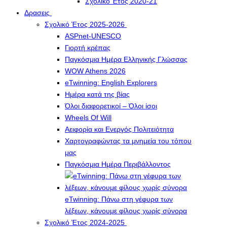
Σχολικό Έτος 2020-21
Δρασεις
Σχολικό Έτος 2025-2026
ASPnet-UNESCO
Γιορτή κρέπας
Παγκόσμια Ημέρα Ελληνικής Γλώσσας
WOW Athens 2026
eTwinning: English Explorers
Ημέρα κατά της βίας
Όλοι διαφορετικοί – Όλοι ίσοι
Wheels Of Will
Αειφορία και Ενεργός Πολιτειότητα
Χαρτογραφώντας τα μνημεία του τόπου
μας
Παγκόσμια Ημέρα Περιβάλλοντος
eTwinning: Πάνω στη γέφυρα των
λέξεων, κάνουμε φίλους χωρίς σύνορα
Σχολικό Έτος 2024-2025