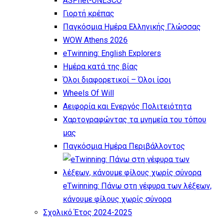
ASPnet-UNESCO
Γιορτή κρέπας
Παγκόσμια Ημέρα Ελληνικής Γλώσσας
WOW Athens 2026
eTwinning: English Explorers
Ημέρα κατά της βίας
Όλοι διαφορετικοί – Όλοι ίσοι
Wheels Of Will
Αειφορία και Ενεργός Πολιτειότητα
Χαρτογραφώντας τα μνημεία του τόπου
μας
Παγκόσμια Ημέρα Περιβάλλοντος
eTwinning: Πάνω στη γέφυρα των λέξεων,
κάνουμε φίλους χωρίς σύνορα
Σχολικό Έτος 2024-2025