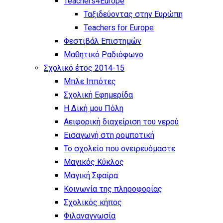
Teachers4Europe
Ταξιδεύοντας στην Ευρώπη
Teachers for Europe
Φεστιβάλ Επιστημών
Μαθητικό Ραδιόφωνο
Σχολικό έτος 2014-15
Μπλε Ιππότες
Σχολική Εφημερίδα
Η Δική μου Πόλη
Αειφορική διαχείριση του νερού
Εισαγωγή στη ρομποτική
Το σχολείο που ονειρευόμαστε
Μαγικός Κύκλος
Μαγική Σφαίρα
Kοινωνία της πληροφορίας
Σχολικός κήπος
Φιλαναγνωσία