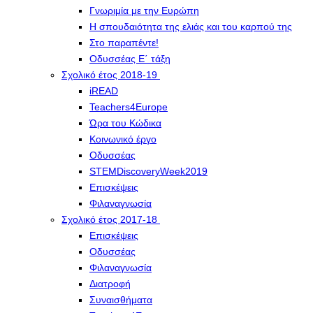
Γνωριμία με την Ευρώπη
Η σπουδαιότητα της ελιάς και του καρπού της
Στο παραπέντε!
Οδυσσέας Ε΄ τάξη
Σχολικό έτος 2018-19
iREAD
Teachers4Europe
Ώρα του Κώδικα
Κοινωνικό έργο
Οδυσσέας
STEMDiscoveryWeek2019
Επισκέψεις
Φιλαναγνωσία
Σχολικό έτος 2017-18
Επισκέψεις
Οδυσσέας
Φιλαναγνωσία
Διατροφή
Συναισθήματα