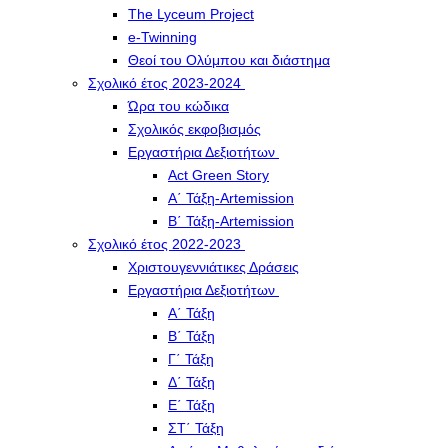
The Lyceum Project
e-Twinning
Θεοί του Ολύμπου και διάστημα
Σχολικό έτος 2023-2024
Ώρα του κώδικα
Σχολικός εκφοβισμός
Εργαστήρια Δεξιοτήτων
Act Green Story
Α΄ Τάξη-Artemission
Β΄ Τάξη-Artemission
Σχολικό έτος 2022-2023
Χριστουγεννιάτικες Δράσεις
Εργαστήρια Δεξιοτήτων
Α΄ Τάξη
Β΄ Τάξη
Γ΄ Τάξη
Δ΄ Τάξη
Ε΄ Τάξη
ΣΤ΄ Τάξη