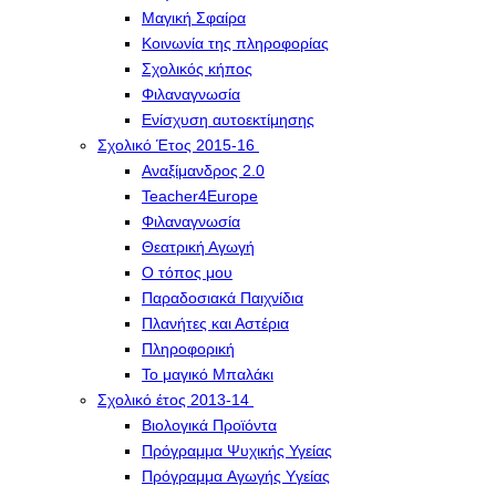
Μαγική Σφαίρα
Kοινωνία της πληροφορίας
Σχολικός κήπος
Φιλαναγνωσία
Eνίσχυση αυτοεκτίμησης
Σχολικό Έτος 2015-16
Αναξίμανδρος 2.0
Teacher4Europe
Φιλαναγνωσία
Θεατρική Αγωγή
Ο τόπος μου
Παραδοσιακά Παιχνίδια
Πλανήτες και Αστέρια
Πληροφορική
Το μαγικό Μπαλάκι
Σχολικό έτος 2013-14
Βιολογικά Προϊόντα
Πρόγραμμα Ψυχικής Υγείας
Πρόγραμμα Aγωγής Yγείας