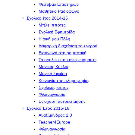
Φεστιβάλ Επιστημών
Μαθητικό Ραδιόφωνο
Σχολικό έτος 2014-15
Μπλε Ιππότες
Σχολική Εφημερίδα
Η Δική μου Πόλη
Αειφορική διαχείριση του νερού
Εισαγωγή στη ρομποτική
Το σχολείο που ονειρευόμαστε
Μαγικός Κύκλος
Μαγική Σφαίρα
Kοινωνία της πληροφορίας
Σχολικός κήπος
Φιλαναγνωσία
Eνίσχυση αυτοεκτίμησης
Σχολικό Έτος 2015-16
Αναξίμανδρος 2.0
Teacher4Europe
Φιλαναγνωσία