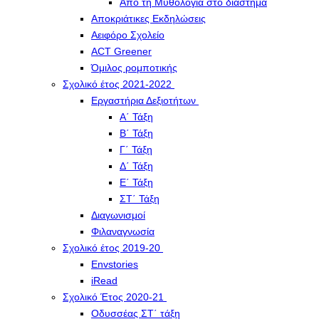
Από τη Μυθολογία στο διάστημα
Αποκριάτικες Εκδηλώσεις
Αειφόρο Σχολείο
ACT Greener
Όμιλος ρομποτικής
Σχολικό έτος 2021-2022
Εργαστήρια Δεξιοτήτων
Α΄ Τάξη
Β΄ Τάξη
Γ΄ Τάξη
Δ΄ Τάξη
Ε΄ Τάξη
ΣΤ΄ Τάξη
Διαγωνισμοί
Φιλαναγνωσία
Σχολικό έτος 2019-20
Envstories
iRead
Σχολικό Έτος 2020-21
Οδυσσέας ΣΤ΄ τάξη