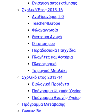
Eνίσχυση αυτοεκτίμησης
Σχολικό Έτος 2015-16
Αναξίμανδρος 2.0
Teacher4Europe
Φιλαναγνωσία
Θεατρική Αγωγή
Ο τόπος μου
Παραδοσιακά Παιχνίδια
Πλανήτες και Αστέρια
Πληροφορική
Το μαγικό Μπαλάκι
Σχολικό έτος 2013-14
Βιολογικά Προϊόντα
Πρόγραμμα Ψυχικής Υγείας
Πρόγραμμα Aγωγής Yγείας
Πρόγραμμα Μετάβασης
Εφημερίδα