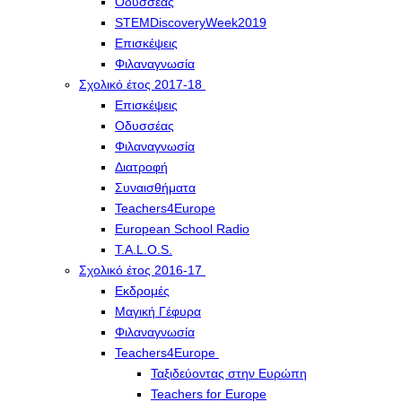
Οδυσσέας
STEMDiscoveryWeek2019
Επισκέψεις
Φιλαναγνωσία
Σχολικό έτος 2017-18
Επισκέψεις
Οδυσσέας
Φιλαναγνωσία
Διατροφή
Συναισθήματα
Teachers4Europe
European School Radio
T.A.L.O.S.
Σχολικό έτος 2016-17
Εκδρομές
Μαγική Γέφυρα
Φιλαναγνωσία
Teachers4Europe
Ταξιδεύοντας στην Ευρώπη
Teachers for Europe