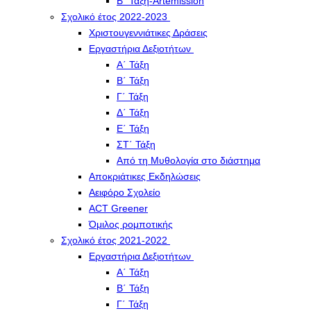
Β΄ Τάξη-Artemission
Σχολικό έτος 2022-2023
Χριστουγεννιάτικες Δράσεις
Εργαστήρια Δεξιοτήτων
Α΄ Τάξη
Β΄ Τάξη
Γ΄ Τάξη
Δ΄ Τάξη
Ε΄ Τάξη
ΣΤ΄ Τάξη
Από τη Μυθολογία στο διάστημα
Αποκριάτικες Εκδηλώσεις
Αειφόρο Σχολείο
ACT Greener
Όμιλος ρομποτικής
Σχολικό έτος 2021-2022
Εργαστήρια Δεξιοτήτων
Α΄ Τάξη
Β΄ Τάξη
Γ΄ Τάξη