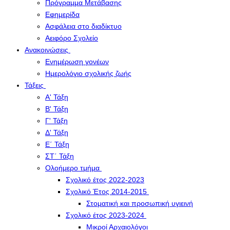
Πρόγραμμα Μετάβασης
Εφημερίδα
Ασφάλεια στο διαδίκτυο
Αειφόρο Σχολείο
Ανακοινώσεις
Ενημέρωση γονέων
Ημερολόγιο σχολικής ζωής
Τάξεις
Α' Τάξη
Β' Τάξη
Γ' Τάξη
Δ' Τάξη
Ε΄ Τάξη
ΣΤ΄ Τάξη
Ολοήμερο τμήμα
Σχολικό έτος 2022-2023
Σχολικό Έτος 2014-2015
Στοματική και προσωπική υγιεινή
Σχολικό έτος 2023-2024
Μικροί Αρχαιολόγοι