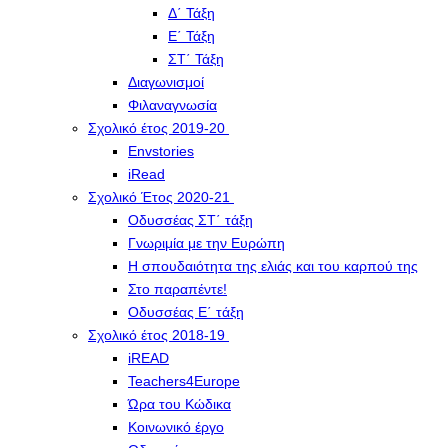
Δ΄ Τάξη
Ε΄ Τάξη
ΣΤ΄ Τάξη
Διαγωνισμοί
Φιλαναγνωσία
Σχολικό έτος 2019-20
Envstories
iRead
Σχολικό Έτος 2020-21
Οδυσσέας ΣΤ΄ τάξη
Γνωριμία με την Ευρώπη
Η σπουδαιότητα της ελιάς και του καρπού της
Στο παραπέντε!
Οδυσσέας Ε΄ τάξη
Σχολικό έτος 2018-19
iREAD
Teachers4Europe
Ώρα του Κώδικα
Κοινωνικό έργο