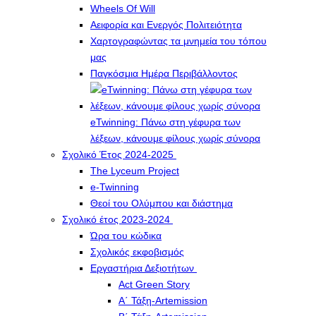
Wheels Of Will
Αειφορία και Ενεργός Πολιτειότητα
Χαρτογραφώντας τα μνημεία του τόπου
μας
Παγκόσμια Ημέρα Περιβάλλοντος
eTwinning: Πάνω στη γέφυρα των
λέξεων, κάνουμε φίλους χωρίς σύνορα
Σχολικό Έτος 2024-2025
The Lyceum Project
e-Twinning
Θεοί του Ολύμπου και διάστημα
Σχολικό έτος 2023-2024
Ώρα του κώδικα
Σχολικός εκφοβισμός
Εργαστήρια Δεξιοτήτων
Act Green Story
Α΄ Τάξη-Artemission