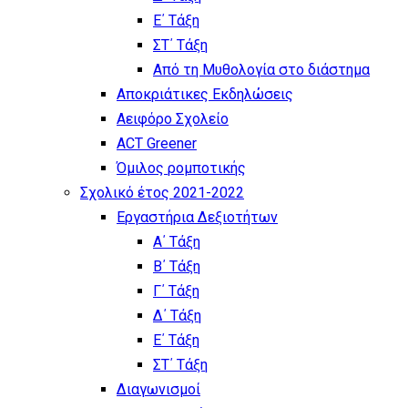
Ε΄ Τάξη
ΣΤ΄ Τάξη
Από τη Μυθολογία στο διάστημα
Αποκριάτικες Εκδηλώσεις
Αειφόρο Σχολείο
ACT Greener
Όμιλος ρομποτικής
Σχολικό έτος 2021-2022
Εργαστήρια Δεξιοτήτων
Α΄ Τάξη
Β΄ Τάξη
Γ΄ Τάξη
Δ΄ Τάξη
Ε΄ Τάξη
ΣΤ΄ Τάξη
Διαγωνισμοί