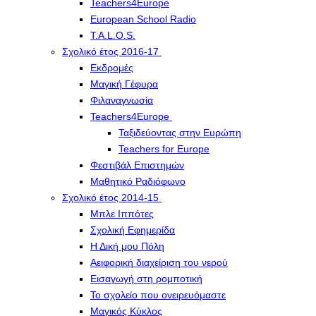
Teachers4Europe
European School Radio
T.A.L.O.S.
Σχολικό έτος 2016-17
Εκδρομές
Μαγική Γέφυρα
Φιλαναγνωσία
Teachers4Europe
Ταξιδεύοντας στην Ευρώπη
Teachers for Europe
Φεστιβάλ Επιστημών
Μαθητικό Ραδιόφωνο
Σχολικό έτος 2014-15
Μπλε Ιππότες
Σχολική Εφημερίδα
Η Δική μου Πόλη
Αειφορική διαχείριση του νερού
Εισαγωγή στη ρομποτική
Το σχολείο που ονειρευόμαστε
Μαγικός Κύκλος