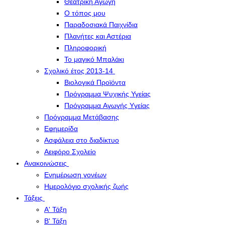
Θεατρική Αγωγή
Ο τόπος μου
Παραδοσιακά Παιχνίδια
Πλανήτες και Αστέρια
Πληροφορική
Το μαγικό Μπαλάκι
Σχολικό έτος 2013-14
Βιολογικά Προϊόντα
Πρόγραμμα Ψυχικής Υγείας
Πρόγραμμα Aγωγής Yγείας
Πρόγραμμα Μετάβασης
Εφημερίδα
Ασφάλεια στο διαδίκτυο
Αειφόρο Σχολείο
Ανακοινώσεις
Ενημέρωση γονέων
Ημερολόγιο σχολικής ζωής
Τάξεις
Α' Τάξη
Β' Τάξη