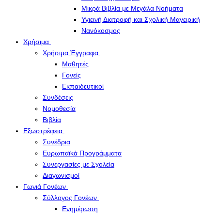
Μικρά Βιβλία με Μεγάλα Νοήματα
Υγιεινή Διατροφή και Σχολική Μαγειρική
Νανόκοσμος
Χρήσιμα
Χρήσιμα Έγγραφα
Μαθητές
Γονείς
Εκπαιδευτικοί
Συνδέσεις
Νομοθεσία
Βιβλία
Εξωστρέφεια
Συνέδρια
Ευρωπαϊκά Προγράμματα
Συνεργασίες με Σχολεία
Διαγωνισμοί
Γωνιά Γονέων
Σύλλογος Γονέων
Ενημέρωση