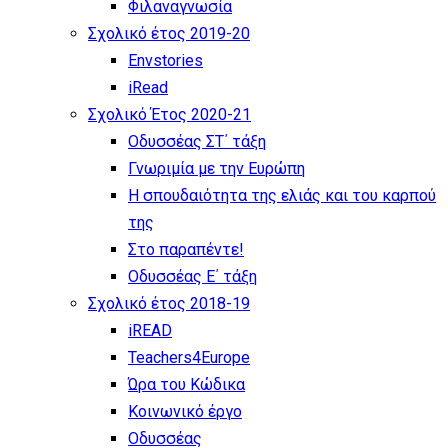
Φιλαναγνωσία
Σχολικό έτος 2019-20
Envstories
iRead
Σχολικό Έτος 2020-21
Οδυσσέας ΣΤ΄ τάξη
Γνωριμία με την Ευρώπη
Η σπουδαιότητα της ελιάς και του καρπού
της
Στο παραπέντε!
Οδυσσέας Ε΄ τάξη
Σχολικό έτος 2018-19
iREAD
Teachers4Europe
Ώρα του Κώδικα
Κοινωνικό έργο
Οδυσσέας