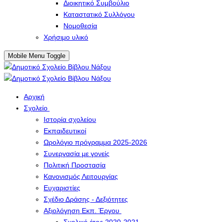
Διοικητικό Συμβούλιο
Καταστατικό Συλλόγου
Νομοθεσία
Χρήσιμο υλικό
Mobile Menu Toggle
Αρχική
Σχολείο
Ιστορία σχολείου
Εκπαιδευτικοί
Ωρολόγιο πρόγραμμα 2025-2026
Συνεργασία με γονείς
Πολιτική Προστασία
Κανονισμός Λειτουργίας
Ευχαριστίες
Σχέδιο Δράσης - Δεξιότητες
Αξιολόγηση Εκπ. Έργου