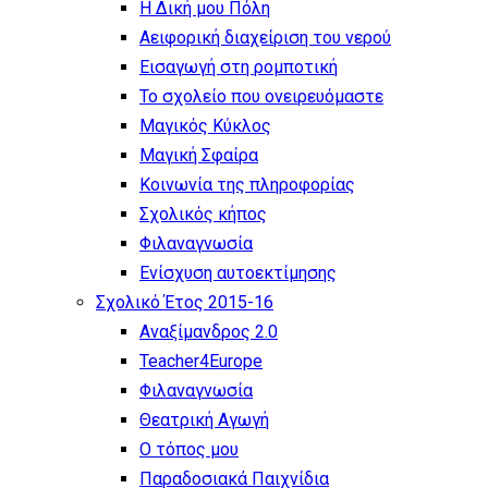
Η Δική μου Πόλη
Αειφορική διαχείριση του νερού
Εισαγωγή στη ρομποτική
Το σχολείο που ονειρευόμαστε
Μαγικός Κύκλος
Μαγική Σφαίρα
Kοινωνία της πληροφορίας
Σχολικός κήπος
Φιλαναγνωσία
Eνίσχυση αυτοεκτίμησης
Σχολικό Έτος 2015-16
Αναξίμανδρος 2.0
Teacher4Europe
Φιλαναγνωσία
Θεατρική Αγωγή
Ο τόπος μου
Παραδοσιακά Παιχνίδια