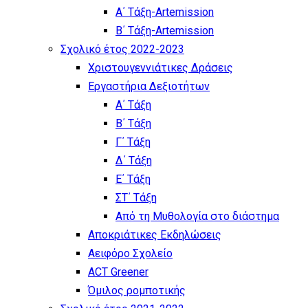
Α΄ Τάξη-Artemission
Β΄ Τάξη-Artemission
Σχολικό έτος 2022-2023
Χριστουγεννιάτικες Δράσεις
Εργαστήρια Δεξιοτήτων
Α΄ Τάξη
Β΄ Τάξη
Γ΄ Τάξη
Δ΄ Τάξη
Ε΄ Τάξη
ΣΤ΄ Τάξη
Από τη Μυθολογία στο διάστημα
Αποκριάτικες Εκδηλώσεις
Αειφόρο Σχολείο
ACT Greener
Όμιλος ρομποτικής