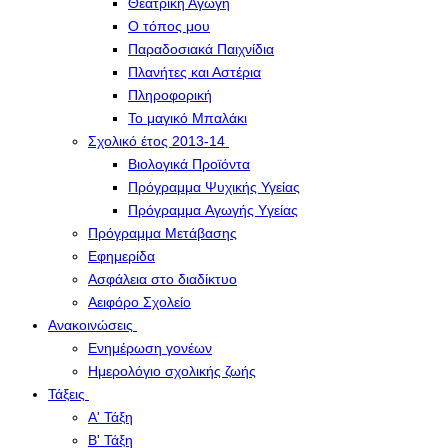
Θεατρική Αγωγή
Ο τόπος μου
Παραδοσιακά Παιχνίδια
Πλανήτες και Αστέρια
Πληροφορική
Το μαγικό Μπαλάκι
Σχολικό έτος 2013-14
Βιολογικά Προϊόντα
Πρόγραμμα Ψυχικής Υγείας
Πρόγραμμα Aγωγής Yγείας
Πρόγραμμα Μετάβασης
Εφημερίδα
Ασφάλεια στο διαδίκτυο
Αειφόρο Σχολείο
Ανακοινώσεις
Ενημέρωση γονέων
Ημερολόγιο σχολικής ζωής
Τάξεις
Α' Τάξη
Β' Τάξη