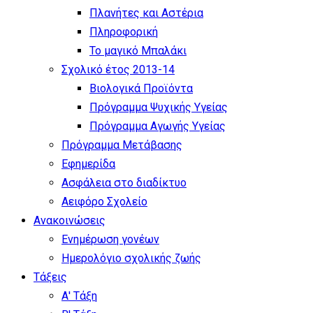
Πλανήτες και Αστέρια
Πληροφορική
Το μαγικό Μπαλάκι
Σχολικό έτος 2013-14
Βιολογικά Προϊόντα
Πρόγραμμα Ψυχικής Υγείας
Πρόγραμμα Aγωγής Yγείας
Πρόγραμμα Μετάβασης
Εφημερίδα
Ασφάλεια στο διαδίκτυο
Αειφόρο Σχολείο
Ανακοινώσεις
Ενημέρωση γονέων
Ημερολόγιο σχολικής ζωής
Τάξεις
Α' Τάξη