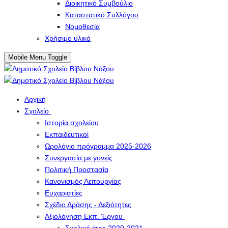
Διοικητικό Συμβούλιο
Καταστατικό Συλλόγου
Νομοθεσία
Χρήσιμο υλικό
Mobile Menu Toggle
Αρχική
Σχολείο
Ιστορία σχολείου
Εκπαιδευτικοί
Ωρολόγιο πρόγραμμα 2025-2026
Συνεργασία με γονείς
Πολιτική Προστασία
Κανονισμός Λειτουργίας
Ευχαριστίες
Σχέδιο Δράσης - Δεξιότητες
Αξιολόγηση Εκπ. Έργου