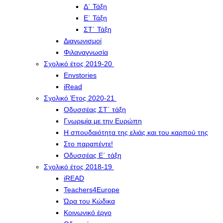
Δ΄ Τάξη
Ε΄ Τάξη
ΣΤ΄ Τάξη
Διαγωνισμοί
Φιλαναγνωσία
Σχολικό έτος 2019-20
Envstories
iRead
Σχολικό Έτος 2020-21
Οδυσσέας ΣΤ΄ τάξη
Γνωριμία με την Ευρώπη
Η σπουδαιότητα της ελιάς και του καρπού της
Στο παραπέντε!
Οδυσσέας Ε΄ τάξη
Σχολικό έτος 2018-19
iREAD
Teachers4Europe
Ώρα του Κώδικα
Κοινωνικό έργο