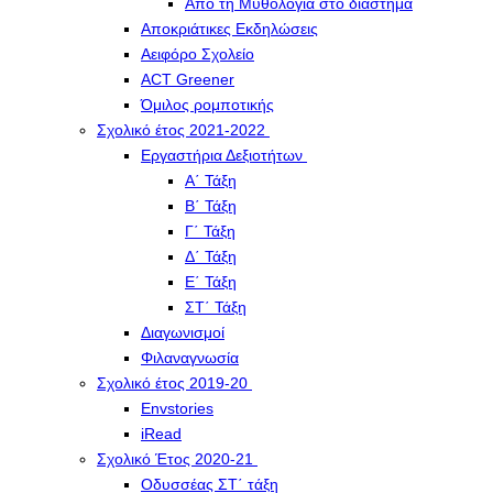
Από τη Μυθολογία στο διάστημα
Αποκριάτικες Εκδηλώσεις
Αειφόρο Σχολείο
ACT Greener
Όμιλος ρομποτικής
Σχολικό έτος 2021-2022
Εργαστήρια Δεξιοτήτων
Α΄ Τάξη
Β΄ Τάξη
Γ΄ Τάξη
Δ΄ Τάξη
Ε΄ Τάξη
ΣΤ΄ Τάξη
Διαγωνισμοί
Φιλαναγνωσία
Σχολικό έτος 2019-20
Envstories
iRead
Σχολικό Έτος 2020-21
Οδυσσέας ΣΤ΄ τάξη