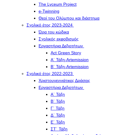
The Lyceum Project
e-Twinning
Θεοί του Ολύμπου και διάστημα
Σχολικό έτος 2023-2024
Ώρα του κώδικα
Σχολικός εκφοβισμός
Εργαστήρια Δεξιοτήτων
Act Green Story
Α΄ Τάξη-Artemission
Β΄ Τάξη-Artemission
Σχολικό έτος 2022-2023
Χριστουγεννιάτικες Δράσεις
Εργαστήρια Δεξιοτήτων
Α΄ Τάξη
Β΄ Τάξη
Γ΄ Τάξη
Δ΄ Τάξη
Ε΄ Τάξη
ΣΤ΄ Τάξη