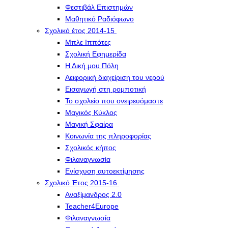
Φεστιβάλ Επιστημών
Μαθητικό Ραδιόφωνο
Σχολικό έτος 2014-15
Μπλε Ιππότες
Σχολική Εφημερίδα
Η Δική μου Πόλη
Αειφορική διαχείριση του νερού
Εισαγωγή στη ρομποτική
Το σχολείο που ονειρευόμαστε
Μαγικός Κύκλος
Μαγική Σφαίρα
Kοινωνία της πληροφορίας
Σχολικός κήπος
Φιλαναγνωσία
Eνίσχυση αυτοεκτίμησης
Σχολικό Έτος 2015-16
Αναξίμανδρος 2.0
Teacher4Europe
Φιλαναγνωσία