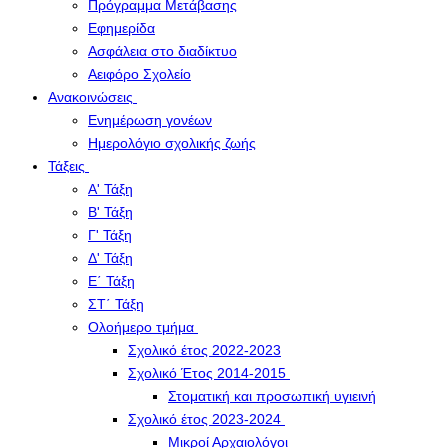
Πρόγραμμα Μετάβασης
Εφημερίδα
Ασφάλεια στο διαδίκτυο
Αειφόρο Σχολείο
Ανακοινώσεις
Ενημέρωση γονέων
Ημερολόγιο σχολικής ζωής
Τάξεις
Α' Τάξη
Β' Τάξη
Γ' Τάξη
Δ' Τάξη
Ε΄ Τάξη
ΣΤ΄ Τάξη
Ολοήμερο τμήμα
Σχολικό έτος 2022-2023
Σχολικό Έτος 2014-2015
Στοματική και προσωπική υγιεινή
Σχολικό έτος 2023-2024
Μικροί Αρχαιολόγοι