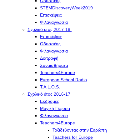
Οδυσσέας
STEMDiscoveryWeek2019
Επισκέψεις
Φιλαναγνωσία
Σχολικό έτος 2017-18
Επισκέψεις
Οδυσσέας
Φιλαναγνωσία
Διατροφή
Συναισθήματα
Teachers4Europe
European School Radio
T.A.L.O.S.
Σχολικό έτος 2016-17
Εκδρομές
Μαγική Γέφυρα
Φιλαναγνωσία
Teachers4Europe
Ταξιδεύοντας στην Ευρώπη
Teachers for Europe