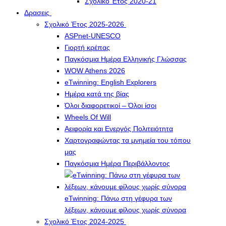
Σχολικό Έτος 2020-21
Δρασεις
Σχολικό Έτος 2025-2026
ASPnet-UNESCO
Γιορτή κρέπας
Παγκόσμια Ημέρα Ελληνικής Γλώσσας
WOW Athens 2026
eTwinning: English Explorers
Ημέρα κατά της βίας
Όλοι διαφορετικοί – Όλοι ίσοι
Wheels Of Will
Αειφορία και Ενεργός Πολιτειότητα
Χαρτογραφώντας τα μνημεία του τόπου
μας
Παγκόσμια Ημέρα Περιβάλλοντος
eTwinning: Πάνω στη γέφυρα των
λέξεων, κάνουμε φίλους χωρίς σύνορα
Σχολικό Έτος 2024-2025