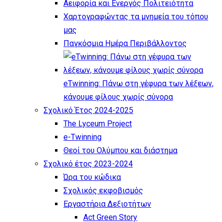
Αειφορία και Ενεργός Πολιτειότητα
Χαρτογραφώντας τα μνημεία του τόπου
μας
Παγκόσμια Ημέρα Περιβάλλοντος
eTwinning: Πάνω στη γέφυρα των λέξεων,
κάνουμε φίλους χωρίς σύνορα
Σχολικό Έτος 2024-2025
The Lyceum Project
e-Twinning
Θεοί του Ολύμπου και διάστημα
Σχολικό έτος 2023-2024
Ώρα του κώδικα
Σχολικός εκφοβισμός
Εργαστήρια Δεξιοτήτων
Act Green Story