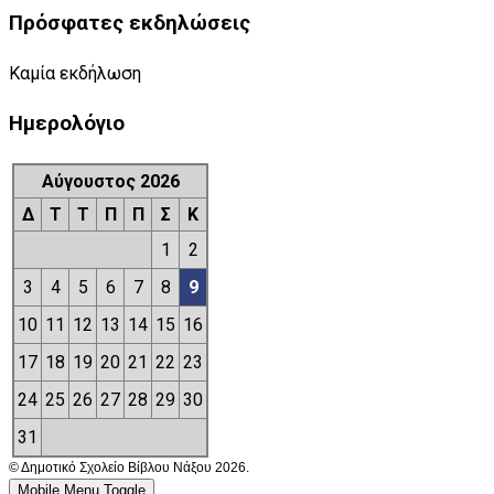
Πρόσφατες εκδηλώσεις
Καμία εκδήλωση
Ημερολόγιο
Αύγουστος 2026
Δ
Τ
Τ
Π
Π
Σ
Κ
1
2
3
4
5
6
7
8
9
10
11
12
13
14
15
16
17
18
19
20
21
22
23
24
25
26
27
28
29
30
31
© Δημοτικό Σχολείο Βίβλου Νάξου 2026.
Mobile Menu Toggle