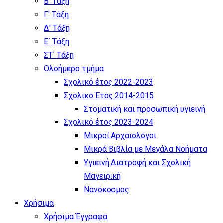
Β' Τάξη
Γ' Τάξη
Δ' Τάξη
Ε΄ Τάξη
ΣΤ΄ Τάξη
Ολοήμερο τμήμα
Σχολικό έτος 2022-2023
Σχολικό Έτος 2014-2015
Στοματική και προσωπική υγιεινή
Σχολικό έτος 2023-2024
Μικροί Αρχαιολόγοι
Μικρά Βιβλία με Μεγάλα Νοήματα
Υγιεινή Διατροφή και Σχολική
Μαγειρική
Νανόκοσμος
Χρήσιμα
Χρήσιμα Έγγραφα