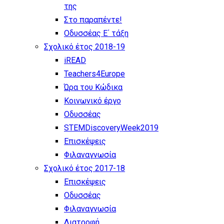
της
Στο παραπέντε!
Οδυσσέας Ε΄ τάξη
Σχολικό έτος 2018-19
iREAD
Teachers4Europe
Ώρα του Κώδικα
Κοινωνικό έργο
Οδυσσέας
STEMDiscoveryWeek2019
Επισκέψεις
Φιλαναγνωσία
Σχολικό έτος 2017-18
Επισκέψεις
Οδυσσέας
Φιλαναγνωσία
Διατροφή