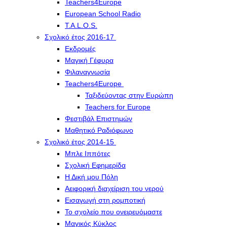
Teachers4Europe
European School Radio
T.A.L.O.S.
Σχολικό έτος 2016-17
Εκδρομές
Μαγική Γέφυρα
Φιλαναγνωσία
Teachers4Europe
Ταξιδεύοντας στην Ευρώπη
Teachers for Europe
Φεστιβάλ Επιστημών
Μαθητικό Ραδιόφωνο
Σχολικό έτος 2014-15
Μπλε Ιππότες
Σχολική Εφημερίδα
Η Δική μου Πόλη
Αειφορική διαχείριση του νερού
Εισαγωγή στη ρομποτική
Το σχολείο που ονειρευόμαστε
Μαγικός Κύκλος