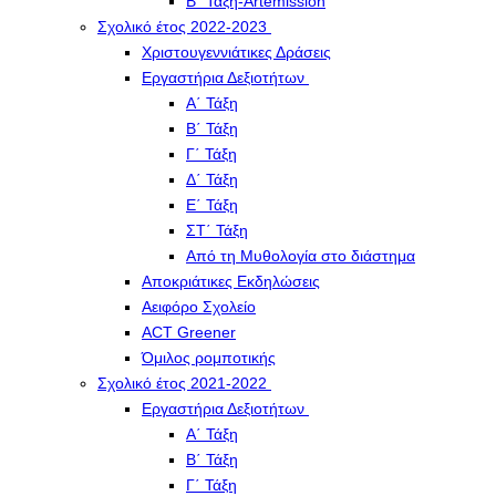
Β΄ Τάξη-Artemission
Σχολικό έτος 2022-2023
Χριστουγεννιάτικες Δράσεις
Εργαστήρια Δεξιοτήτων
Α΄ Τάξη
Β΄ Τάξη
Γ΄ Τάξη
Δ΄ Τάξη
Ε΄ Τάξη
ΣΤ΄ Τάξη
Από τη Μυθολογία στο διάστημα
Αποκριάτικες Εκδηλώσεις
Αειφόρο Σχολείο
ACT Greener
Όμιλος ρομποτικής
Σχολικό έτος 2021-2022
Εργαστήρια Δεξιοτήτων
Α΄ Τάξη
Β΄ Τάξη
Γ΄ Τάξη