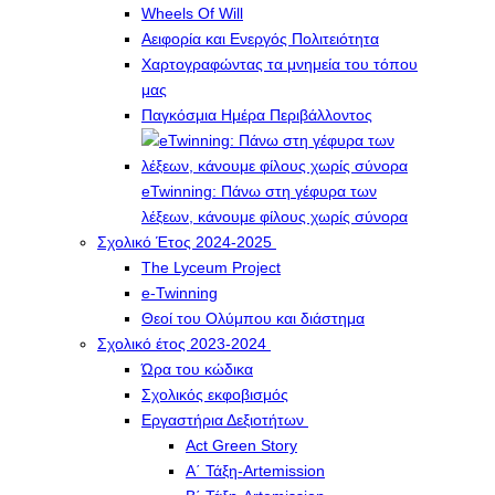
Wheels Of Will
Αειφορία και Ενεργός Πολιτειότητα
Χαρτογραφώντας τα μνημεία του τόπου
μας
Παγκόσμια Ημέρα Περιβάλλοντος
eTwinning: Πάνω στη γέφυρα των
λέξεων, κάνουμε φίλους χωρίς σύνορα
Σχολικό Έτος 2024-2025
The Lyceum Project
e-Twinning
Θεοί του Ολύμπου και διάστημα
Σχολικό έτος 2023-2024
Ώρα του κώδικα
Σχολικός εκφοβισμός
Εργαστήρια Δεξιοτήτων
Act Green Story
Α΄ Τάξη-Artemission