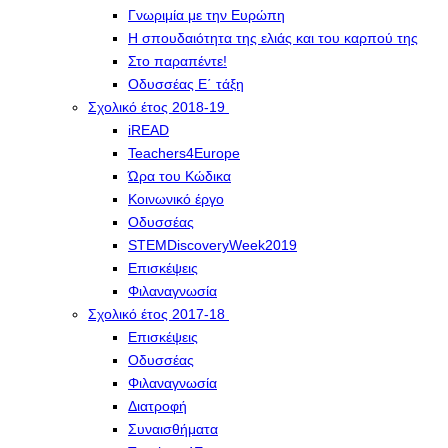
Γνωριμία με την Ευρώπη
Η σπουδαιότητα της ελιάς και του καρπού της
Στο παραπέντε!
Οδυσσέας Ε΄ τάξη
Σχολικό έτος 2018-19
iREAD
Teachers4Europe
Ώρα του Κώδικα
Κοινωνικό έργο
Οδυσσέας
STEMDiscoveryWeek2019
Επισκέψεις
Φιλαναγνωσία
Σχολικό έτος 2017-18
Επισκέψεις
Οδυσσέας
Φιλαναγνωσία
Διατροφή
Συναισθήματα