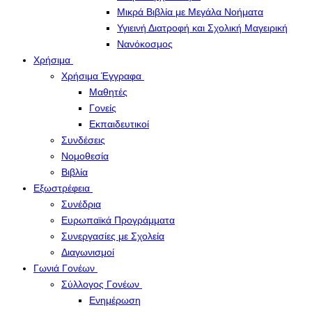
Μικρά Βιβλία με Μεγάλα Νοήματα
Υγιεινή Διατροφή και Σχολική Μαγειρική
Νανόκοσμος
Χρήσιμα
Χρήσιμα Έγγραφα
Μαθητές
Γονείς
Εκπαιδευτικοί
Συνδέσεις
Νομοθεσία
Βιβλία
Εξωστρέφεια
Συνέδρια
Ευρωπαϊκά Προγράμματα
Συνεργασίες με Σχολεία
Διαγωνισμοί
Γωνιά Γονέων
Σύλλογος Γονέων
Ενημέρωση