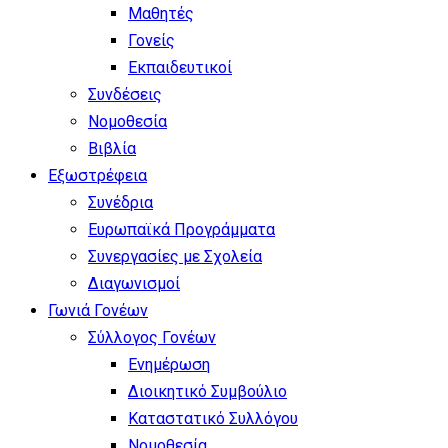
Μαθητές
Γονείς
Εκπαιδευτικοί
Συνδέσεις
Νομοθεσία
Βιβλία
Εξωστρέφεια
Συνέδρια
Ευρωπαϊκά Προγράμματα
Συνεργασίες με Σχολεία
Διαγωνισμοί
Γωνιά Γονέων
Σύλλογος Γονέων
Ενημέρωση
Διοικητικό Συμβούλιο
Καταστατικό Συλλόγου
Νομοθεσία