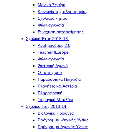
Μαγική Σφαίρα
Kοινωνία της πληροφορίας
Σχολικός κήπος
Φιλαναγνωσία
Eνίσχυση αυτοεκτίμησης
Σχολικό Έτος 2015-16
Αναξίμανδρος 2.0
Teacher4Europe
Φιλαναγνωσία
Θεατρική Αγωγή
Ο τόπος μου
Παραδοσιακά Παιχνίδια
Πλανήτες και Αστέρια
Πληροφορική
Το μαγικό Μπαλάκι
Σχολικό έτος 2013-14
Βιολογικά Προϊόντα
Πρόγραμμα Ψυχικής Υγείας
Πρόγραμμα Aγωγής Yγείας