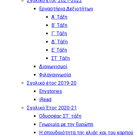
Σχολικό έτος 2021-2022
Εργαστήρια Δεξιοτήτων
Α΄ Τάξη
Β΄ Τάξη
Γ΄ Τάξη
Δ΄ Τάξη
Ε΄ Τάξη
ΣΤ΄ Τάξη
Διαγωνισμοί
Φιλαναγνωσία
Σχολικό έτος 2019-20
Envstories
iRead
Σχολικό Έτος 2020-21
Οδυσσέας ΣΤ΄ τάξη
Γνωριμία με την Ευρώπη
Η σπουδαιότητα της ελιάς και του καρπού