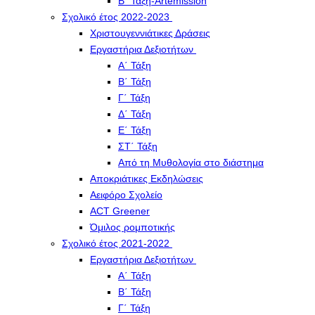
Β΄ Τάξη-Artemission
Σχολικό έτος 2022-2023
Χριστουγεννιάτικες Δράσεις
Εργαστήρια Δεξιοτήτων
Α΄ Τάξη
Β΄ Τάξη
Γ΄ Τάξη
Δ΄ Τάξη
Ε΄ Τάξη
ΣΤ΄ Τάξη
Από τη Μυθολογία στο διάστημα
Αποκριάτικες Εκδηλώσεις
Αειφόρο Σχολείο
ACT Greener
Όμιλος ρομποτικής
Σχολικό έτος 2021-2022
Εργαστήρια Δεξιοτήτων
Α΄ Τάξη
Β΄ Τάξη
Γ΄ Τάξη