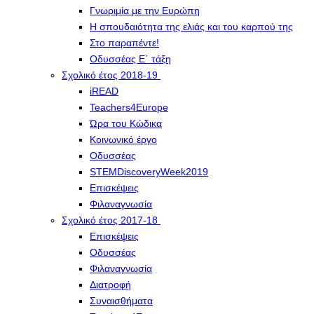
Γνωριμία με την Ευρώπη
Η σπουδαιότητα της ελιάς και του καρπού της
Στο παραπέντε!
Οδυσσέας Ε΄ τάξη
Σχολικό έτος 2018-19
iREAD
Teachers4Europe
Ώρα του Κώδικα
Κοινωνικό έργο
Οδυσσέας
STEMDiscoveryWeek2019
Επισκέψεις
Φιλαναγνωσία
Σχολικό έτος 2017-18
Επισκέψεις
Οδυσσέας
Φιλαναγνωσία
Διατροφή
Συναισθήματα