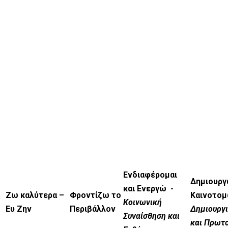
Ενδιαφέρομαι
Δημιουργ
και Ενεργώ -
Ζω καλύτερα –
Φροντίζω το
Καινοτο
Κοινωνική
Ευ Ζην
Περιβάλλον
Δημιουργ
Συναίσθηση και
και Πρωτ