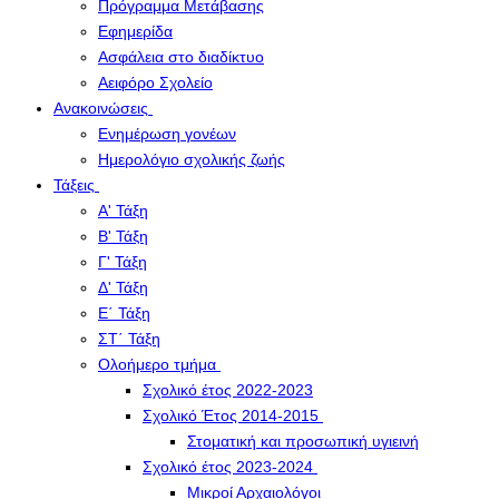
Πρόγραμμα Μετάβασης
Εφημερίδα
Ασφάλεια στο διαδίκτυο
Αειφόρο Σχολείο
Ανακοινώσεις
Ενημέρωση γονέων
Ημερολόγιο σχολικής ζωής
Τάξεις
Α' Τάξη
Β' Τάξη
Γ' Τάξη
Δ' Τάξη
Ε΄ Τάξη
ΣΤ΄ Τάξη
Ολοήμερο τμήμα
Σχολικό έτος 2022-2023
Σχολικό Έτος 2014-2015
Στοματική και προσωπική υγιεινή
Σχολικό έτος 2023-2024
Μικροί Αρχαιολόγοι