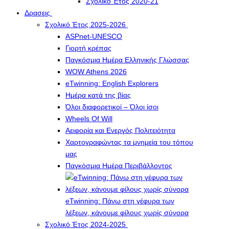
Σχολικό Έτος 2020-21
Δρασεις
Σχολικό Έτος 2025-2026
ASPnet-UNESCO
Γιορτή κρέπας
Παγκόσμια Ημέρα Ελληνικής Γλώσσας
WOW Athens 2026
eTwinning: English Explorers
Ημέρα κατά της βίας
Όλοι διαφορετικοί – Όλοι ίσοι
Wheels Of Will
Αειφορία και Ενεργός Πολιτειότητα
Χαρτογραφώντας τα μνημεία του τόπου
μας
Παγκόσμια Ημέρα Περιβάλλοντος
eTwinning: Πάνω στη γέφυρα των
λέξεων, κάνουμε φίλους χωρίς σύνορα
Σχολικό Έτος 2024-2025