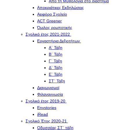
Από τη Μυθολογία στο διάστημα
Αποκριάτικες Εκδηλώσεις
Αειφόρο Σχολείο
ACT Greener
Όμιλος ρομποτικής
Σχολικό έτος 2021-2022
Εργαστήρια Δεξιοτήτων
Α΄ Τάξη
Β΄ Τάξη
Γ΄ Τάξη
Δ΄ Τάξη
Ε΄ Τάξη
ΣΤ΄ Τάξη
Διαγωνισμοί
Φιλαναγνωσία
Σχολικό έτος 2019-20
Envstories
iRead
Σχολικό Έτος 2020-21
Οδυσσέας ΣΤ΄ τάξη