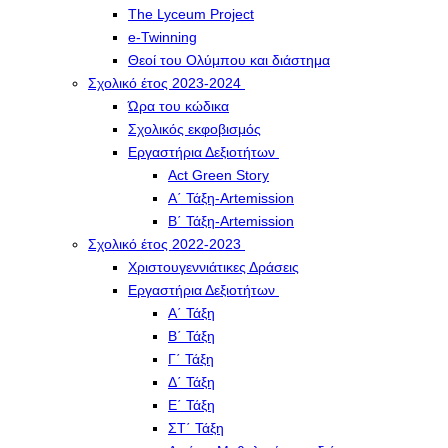
The Lyceum Project
e-Twinning
Θεοί του Ολύμπου και διάστημα
Σχολικό έτος 2023-2024
Ώρα του κώδικα
Σχολικός εκφοβισμός
Εργαστήρια Δεξιοτήτων
Act Green Story
Α΄ Τάξη-Artemission
Β΄ Τάξη-Artemission
Σχολικό έτος 2022-2023
Χριστουγεννιάτικες Δράσεις
Εργαστήρια Δεξιοτήτων
Α΄ Τάξη
Β΄ Τάξη
Γ΄ Τάξη
Δ΄ Τάξη
Ε΄ Τάξη
ΣΤ΄ Τάξη