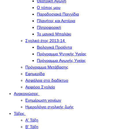
Θεατρική Αγωγή
Ο τόπος μου
Παραδοσιακά Παιχνίδια
Πλανήτες και Αστέρια
Πληροφορική
Το μαγικό Μπαλάκι
Σχολικό έτος 2013-14
Βιολογικά Προϊόντα
Πρόγραμμα Ψυχικής Υγείας
Πρόγραμμα Aγωγής Yγείας
Πρόγραμμα Μετάβασης
Εφημερίδα
Ασφάλεια στο διαδίκτυο
Αειφόρο Σχολείο
Ανακοινώσεις
Ενημέρωση γονέων
Ημερολόγιο σχολικής ζωής
Τάξεις
Α' Τάξη
Β' Τάξη