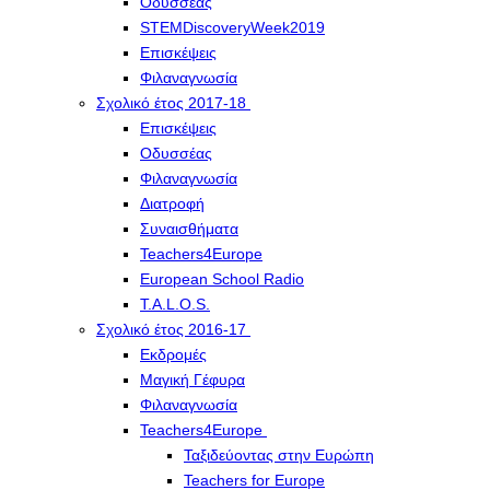
Οδυσσέας
STEMDiscoveryWeek2019
Επισκέψεις
Φιλαναγνωσία
Σχολικό έτος 2017-18
Επισκέψεις
Οδυσσέας
Φιλαναγνωσία
Διατροφή
Συναισθήματα
Teachers4Europe
European School Radio
T.A.L.O.S.
Σχολικό έτος 2016-17
Εκδρομές
Μαγική Γέφυρα
Φιλαναγνωσία
Teachers4Europe
Ταξιδεύοντας στην Ευρώπη
Teachers for Europe