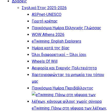
Δρασεις
Σχολικό Έτος 2025-2026
ASPnet-UNESCO
Γιορτή κρέπας
Παγκόσμια Ημέρα Ελληνικής Γλώσσας
WOW Athens 2026
eTwinning: English Explorers
Ημέρα κατά της βίας
Όλοι διαφορετικοί – Όλοι ίσοι
Wheels Of Will
Αειφορία και Ενεργός Πολιτειότητα
Χαρτογραφώντας τα μνημεία του τόπου
μας
Παγκόσμια Ημέρα Περιβάλλοντος
eTwinning: Πάνω στη γέφυρα των λέξεων,