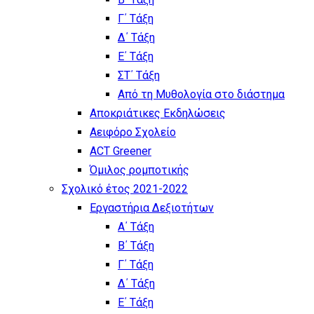
Γ΄ Τάξη
Δ΄ Τάξη
Ε΄ Τάξη
ΣΤ΄ Τάξη
Από τη Μυθολογία στο διάστημα
Αποκριάτικες Εκδηλώσεις
Αειφόρο Σχολείο
ACT Greener
Όμιλος ρομποτικής
Σχολικό έτος 2021-2022
Εργαστήρια Δεξιοτήτων
Α΄ Τάξη
Β΄ Τάξη
Γ΄ Τάξη
Δ΄ Τάξη
Ε΄ Τάξη