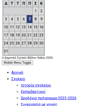
Δ
Τ
Τ
Π
Π
Σ
Κ
1
2
3
4
5
6
7
8
9
10
11
12
13
14
15
16
17
18
19
20
21
22
23
24
25
26
27
28
29
30
31
© Δημοτικό Σχολείο Βίβλου Νάξου 2026.
Mobile Menu Toggle
Αρχική
Σχολείο
Ιστορία σχολείου
Εκπαιδευτικοί
Ωρολόγιο πρόγραμμα 2025-2026
Συνεργασία με γονείς