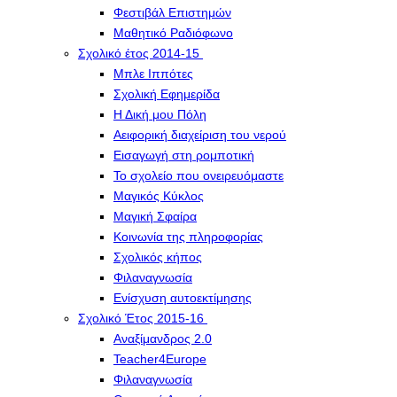
Φεστιβάλ Επιστημών
Μαθητικό Ραδιόφωνο
Σχολικό έτος 2014-15
Μπλε Ιππότες
Σχολική Εφημερίδα
Η Δική μου Πόλη
Αειφορική διαχείριση του νερού
Εισαγωγή στη ρομποτική
Το σχολείο που ονειρευόμαστε
Μαγικός Κύκλος
Μαγική Σφαίρα
Kοινωνία της πληροφορίας
Σχολικός κήπος
Φιλαναγνωσία
Eνίσχυση αυτοεκτίμησης
Σχολικό Έτος 2015-16
Αναξίμανδρος 2.0
Teacher4Europe
Φιλαναγνωσία