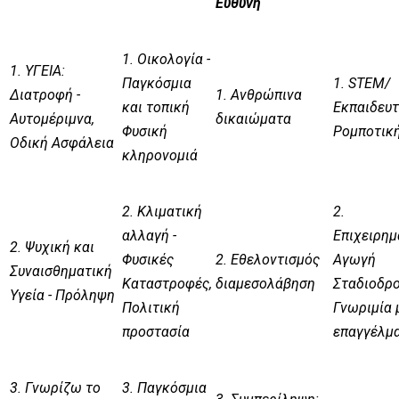
Ευθύνη
1. Οικολογία -
1. ΥΓΕΙΑ:
Παγκόσμια
1. STEM/
Διατροφή -
1. Ανθρώπινα
και τοπική
Εκπαιδευτ
Αυτομέριμνα,
δικαιώματα
Φυσική
Ρομποτικ
Οδική Ασφάλεια
κληρονομιά
2. Κλιματική
2.
αλλαγή -
Επιχειρημ
2. Ψυχική και
Φυσικές
2. Εθελοντισμός
Αγωγή
Συναισθηματική
Καταστροφές,
διαμεσολάβηση
Σταδιοδρο
Υγεία - Πρόληψη
Πολιτική
Γνωριμία 
προστασία
επαγγέλμ
3. Γνωρίζω το
3. Παγκόσμια