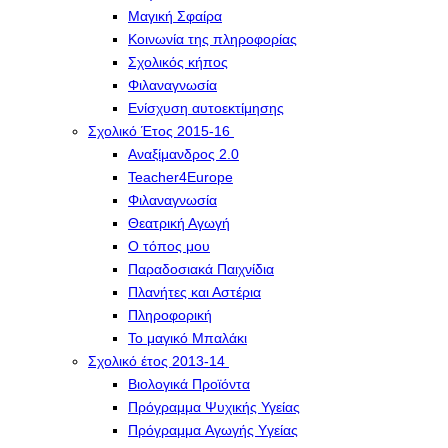
Μαγική Σφαίρα
Kοινωνία της πληροφορίας
Σχολικός κήπος
Φιλαναγνωσία
Eνίσχυση αυτοεκτίμησης
Σχολικό Έτος 2015-16
Αναξίμανδρος 2.0
Teacher4Europe
Φιλαναγνωσία
Θεατρική Αγωγή
Ο τόπος μου
Παραδοσιακά Παιχνίδια
Πλανήτες και Αστέρια
Πληροφορική
Το μαγικό Μπαλάκι
Σχολικό έτος 2013-14
Βιολογικά Προϊόντα
Πρόγραμμα Ψυχικής Υγείας
Πρόγραμμα Aγωγής Yγείας