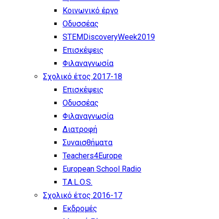
Κοινωνικό έργο
Οδυσσέας
STEMDiscoveryWeek2019
Επισκέψεις
Φιλαναγνωσία
Σχολικό έτος 2017-18
Επισκέψεις
Οδυσσέας
Φιλαναγνωσία
Διατροφή
Συναισθήματα
Teachers4Europe
European School Radio
T.A.L.O.S.
Σχολικό έτος 2016-17
Εκδρομές