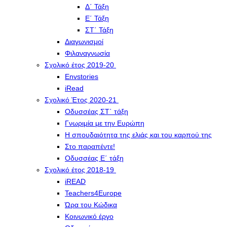
Δ΄ Τάξη
Ε΄ Τάξη
ΣΤ΄ Τάξη
Διαγωνισμοί
Φιλαναγνωσία
Σχολικό έτος 2019-20
Envstories
iRead
Σχολικό Έτος 2020-21
Οδυσσέας ΣΤ΄ τάξη
Γνωριμία με την Ευρώπη
Η σπουδαιότητα της ελιάς και του καρπού της
Στο παραπέντε!
Οδυσσέας Ε΄ τάξη
Σχολικό έτος 2018-19
iREAD
Teachers4Europe
Ώρα του Κώδικα
Κοινωνικό έργο