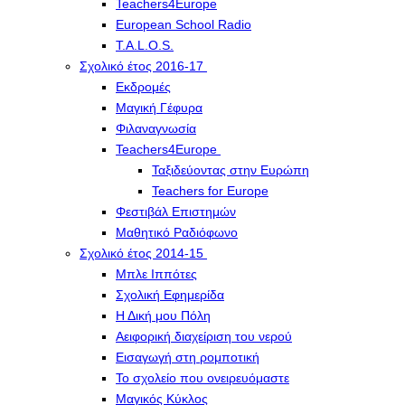
Teachers4Europe
European School Radio
T.A.L.O.S.
Σχολικό έτος 2016-17
Εκδρομές
Μαγική Γέφυρα
Φιλαναγνωσία
Teachers4Europe
Ταξιδεύοντας στην Ευρώπη
Teachers for Europe
Φεστιβάλ Επιστημών
Μαθητικό Ραδιόφωνο
Σχολικό έτος 2014-15
Μπλε Ιππότες
Σχολική Εφημερίδα
Η Δική μου Πόλη
Αειφορική διαχείριση του νερού
Εισαγωγή στη ρομποτική
Το σχολείο που ονειρευόμαστε
Μαγικός Κύκλος