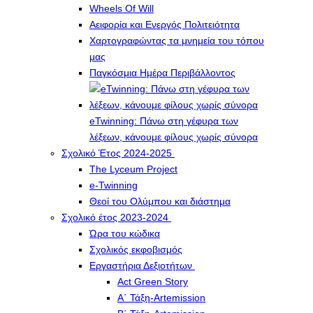
Wheels Of Will
Αειφορία και Ενεργός Πολιτειότητα
Χαρτογραφώντας τα μνημεία του τόπου
μας
Παγκόσμια Ημέρα Περιβάλλοντος
eTwinning: Πάνω στη γέφυρα των
λέξεων, κάνουμε φίλους χωρίς σύνορα
Σχολικό Έτος 2024-2025
The Lyceum Project
e-Twinning
Θεοί του Ολύμπου και διάστημα
Σχολικό έτος 2023-2024
Ώρα του κώδικα
Σχολικός εκφοβισμός
Εργαστήρια Δεξιοτήτων
Act Green Story
Α΄ Τάξη-Artemission