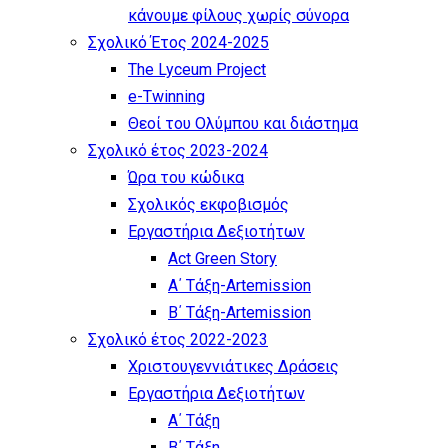
κάνουμε φίλους χωρίς σύνορα
Σχολικό Έτος 2024-2025
The Lyceum Project
e-Twinning
Θεοί του Ολύμπου και διάστημα
Σχολικό έτος 2023-2024
Ώρα του κώδικα
Σχολικός εκφοβισμός
Εργαστήρια Δεξιοτήτων
Act Green Story
Α΄ Τάξη-Artemission
Β΄ Τάξη-Artemission
Σχολικό έτος 2022-2023
Χριστουγεννιάτικες Δράσεις
Εργαστήρια Δεξιοτήτων
Α΄ Τάξη
Β΄ Τάξη