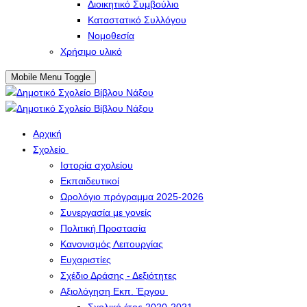
Διοικητικό Συμβούλιο
Καταστατικό Συλλόγου
Νομοθεσία
Χρήσιμο υλικό
Mobile Menu Toggle
Αρχική
Σχολείο
Ιστορία σχολείου
Εκπαιδευτικοί
Ωρολόγιο πρόγραμμα 2025-2026
Συνεργασία με γονείς
Πολιτική Προστασία
Κανονισμός Λειτουργίας
Ευχαριστίες
Σχέδιο Δράσης - Δεξιότητες
Αξιολόγηση Εκπ. Έργου