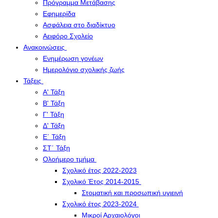
Πρόγραμμα Μετάβασης
Εφημερίδα
Ασφάλεια στο διαδίκτυο
Αειφόρο Σχολείο
Ανακοινώσεις
Ενημέρωση γονέων
Ημερολόγιο σχολικής ζωής
Τάξεις
Α' Τάξη
Β' Τάξη
Γ' Τάξη
Δ' Τάξη
Ε΄ Τάξη
ΣΤ΄ Τάξη
Ολοήμερο τμήμα
Σχολικό έτος 2022-2023
Σχολικό Έτος 2014-2015
Στοματική και προσωπική υγιεινή
Σχολικό έτος 2023-2024
Μικροί Αρχαιολόγοι