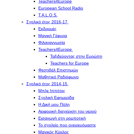
Teachers4Europe
European School Radio
T.A.L.O.S.
Σχολικό έτος 2016-17
Εκδρομές
Μαγική Γέφυρα
Φιλαναγνωσία
Teachers4Europe
Ταξιδεύοντας στην Ευρώπη
Teachers for Europe
Φεστιβάλ Επιστημών
Μαθητικό Ραδιόφωνο
Σχολικό έτος 2014-15
Μπλε Ιππότες
Σχολική Εφημερίδα
Η Δική μου Πόλη
Αειφορική διαχείριση του νερού
Εισαγωγή στη ρομποτική
Το σχολείο που ονειρευόμαστε
Μαγικός Κύκλος