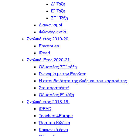
Δ΄ Τάξη
Ε΄ Τάξη
ΣΤ΄ Τάξη
Διαγωνισμοί
Φιλαναγνωσία
Σχολικό έτος 2019-20
Envstories
iRead
Σχολικό Έτος 2020-21
Οδυσσέας ΣΤ΄ τάξη
Γνωριμία με την Ευρώπη
Η σπουδαιότητα της ελιάς και του καρπού της
Στο παραπέντε!
Οδυσσέας Ε΄ τάξη
Σχολικό έτος 2018-19
iREAD
Teachers4Europe
Ώρα του Κώδικα
Κοινωνικό έργο