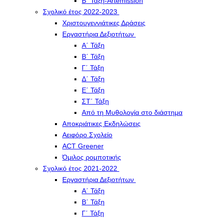
Β΄ Τάξη-Artemission
Σχολικό έτος 2022-2023
Χριστουγεννιάτικες Δράσεις
Εργαστήρια Δεξιοτήτων
Α΄ Τάξη
Β΄ Τάξη
Γ΄ Τάξη
Δ΄ Τάξη
Ε΄ Τάξη
ΣΤ΄ Τάξη
Από τη Μυθολογία στο διάστημα
Αποκριάτικες Εκδηλώσεις
Αειφόρο Σχολείο
ACT Greener
Όμιλος ρομποτικής
Σχολικό έτος 2021-2022
Εργαστήρια Δεξιοτήτων
Α΄ Τάξη
Β΄ Τάξη
Γ΄ Τάξη