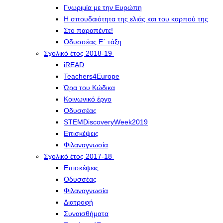
Γνωριμία με την Ευρώπη
Η σπουδαιότητα της ελιάς και του καρπού της
Στο παραπέντε!
Οδυσσέας Ε΄ τάξη
Σχολικό έτος 2018-19
iREAD
Teachers4Europe
Ώρα του Κώδικα
Κοινωνικό έργο
Οδυσσέας
STEMDiscoveryWeek2019
Επισκέψεις
Φιλαναγνωσία
Σχολικό έτος 2017-18
Επισκέψεις
Οδυσσέας
Φιλαναγνωσία
Διατροφή
Συναισθήματα