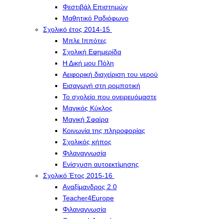
Φεστιβάλ Επιστημών
Μαθητικό Ραδιόφωνο
Σχολικό έτος 2014-15
Μπλε Ιππότες
Σχολική Εφημερίδα
Η Δική μου Πόλη
Αειφορική διαχείριση του νερού
Εισαγωγή στη ρομποτική
Το σχολείο που ονειρευόμαστε
Μαγικός Κύκλος
Μαγική Σφαίρα
Kοινωνία της πληροφορίας
Σχολικός κήπος
Φιλαναγνωσία
Eνίσχυση αυτοεκτίμησης
Σχολικό Έτος 2015-16
Αναξίμανδρος 2.0
Teacher4Europe
Φιλαναγνωσία