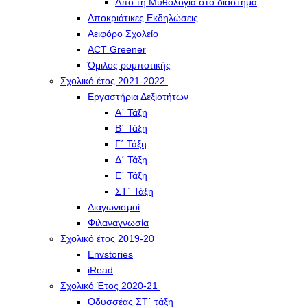
Από τη Μυθολογία στο διάστημα
Αποκριάτικες Εκδηλώσεις
Αειφόρο Σχολείο
ACT Greener
Όμιλος ρομποτικής
Σχολικό έτος 2021-2022
Εργαστήρια Δεξιοτήτων
Α΄ Τάξη
Β΄ Τάξη
Γ΄ Τάξη
Δ΄ Τάξη
Ε΄ Τάξη
ΣΤ΄ Τάξη
Διαγωνισμοί
Φιλαναγνωσία
Σχολικό έτος 2019-20
Envstories
iRead
Σχολικό Έτος 2020-21
Οδυσσέας ΣΤ΄ τάξη