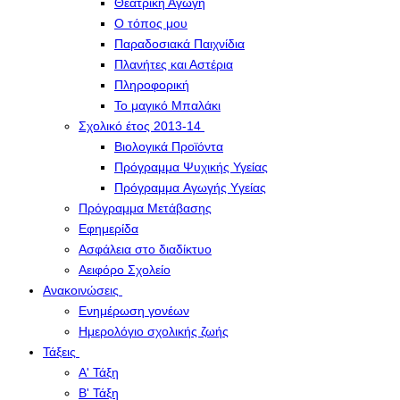
Θεατρική Αγωγή
Ο τόπος μου
Παραδοσιακά Παιχνίδια
Πλανήτες και Αστέρια
Πληροφορική
Το μαγικό Μπαλάκι
Σχολικό έτος 2013-14
Βιολογικά Προϊόντα
Πρόγραμμα Ψυχικής Υγείας
Πρόγραμμα Aγωγής Yγείας
Πρόγραμμα Μετάβασης
Εφημερίδα
Ασφάλεια στο διαδίκτυο
Αειφόρο Σχολείο
Ανακοινώσεις
Ενημέρωση γονέων
Ημερολόγιο σχολικής ζωής
Τάξεις
Α' Τάξη
Β' Τάξη