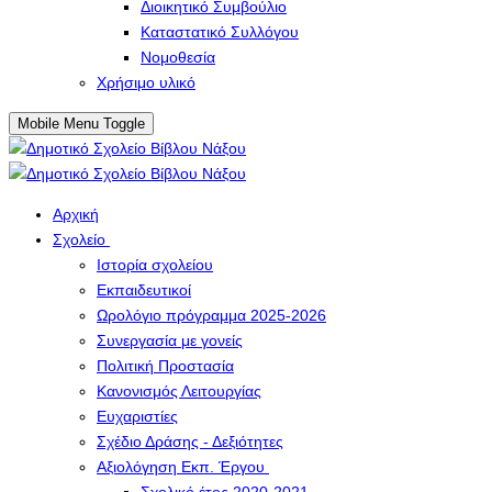
Διοικητικό Συμβούλιο
Καταστατικό Συλλόγου
Νομοθεσία
Χρήσιμο υλικό
Mobile Menu Toggle
Αρχική
Σχολείο
Ιστορία σχολείου
Εκπαιδευτικοί
Ωρολόγιο πρόγραμμα 2025-2026
Συνεργασία με γονείς
Πολιτική Προστασία
Κανονισμός Λειτουργίας
Ευχαριστίες
Σχέδιο Δράσης - Δεξιότητες
Αξιολόγηση Εκπ. Έργου