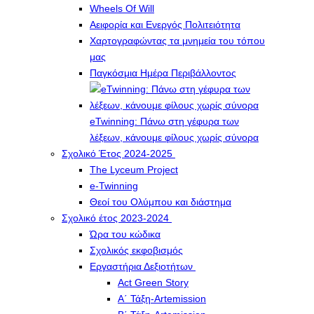
Wheels Of Will
Αειφορία και Ενεργός Πολιτειότητα
Χαρτογραφώντας τα μνημεία του τόπου
μας
Παγκόσμια Ημέρα Περιβάλλοντος
eTwinning: Πάνω στη γέφυρα των
λέξεων, κάνουμε φίλους χωρίς σύνορα
Σχολικό Έτος 2024-2025
The Lyceum Project
e-Twinning
Θεοί του Ολύμπου και διάστημα
Σχολικό έτος 2023-2024
Ώρα του κώδικα
Σχολικός εκφοβισμός
Εργαστήρια Δεξιοτήτων
Act Green Story
Α΄ Τάξη-Artemission