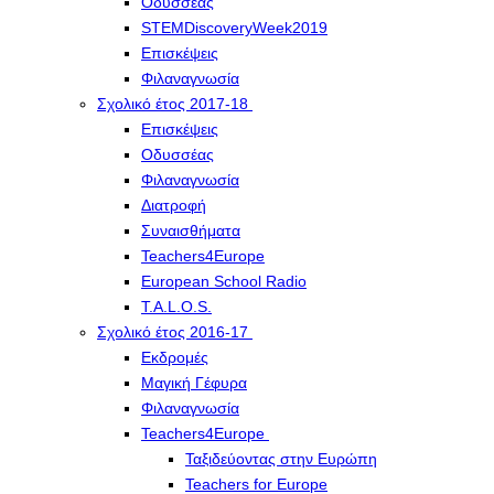
Οδυσσέας
STEMDiscoveryWeek2019
Επισκέψεις
Φιλαναγνωσία
Σχολικό έτος 2017-18
Επισκέψεις
Οδυσσέας
Φιλαναγνωσία
Διατροφή
Συναισθήματα
Teachers4Europe
European School Radio
T.A.L.O.S.
Σχολικό έτος 2016-17
Εκδρομές
Μαγική Γέφυρα
Φιλαναγνωσία
Teachers4Europe
Ταξιδεύοντας στην Ευρώπη
Teachers for Europe