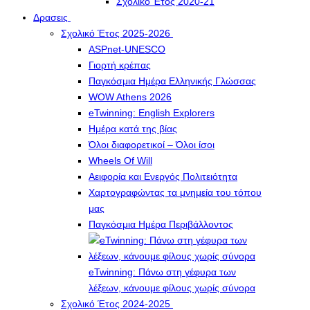
Σχολικό Έτος 2020-21
Δρασεις
Σχολικό Έτος 2025-2026
ASPnet-UNESCO
Γιορτή κρέπας
Παγκόσμια Ημέρα Ελληνικής Γλώσσας
WOW Athens 2026
eTwinning: English Explorers
Ημέρα κατά της βίας
Όλοι διαφορετικοί – Όλοι ίσοι
Wheels Of Will
Αειφορία και Ενεργός Πολιτειότητα
Χαρτογραφώντας τα μνημεία του τόπου
μας
Παγκόσμια Ημέρα Περιβάλλοντος
eTwinning: Πάνω στη γέφυρα των
λέξεων, κάνουμε φίλους χωρίς σύνορα
Σχολικό Έτος 2024-2025