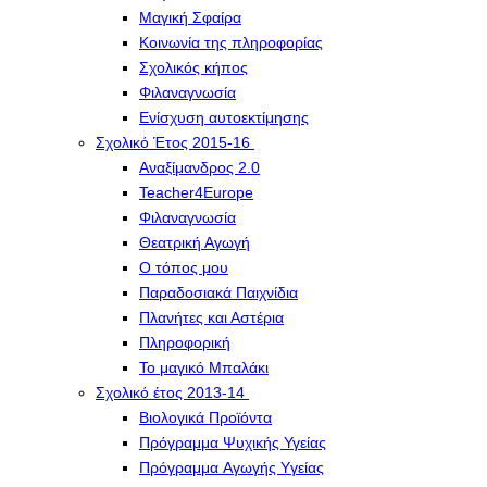
Μαγική Σφαίρα
Kοινωνία της πληροφορίας
Σχολικός κήπος
Φιλαναγνωσία
Eνίσχυση αυτοεκτίμησης
Σχολικό Έτος 2015-16
Αναξίμανδρος 2.0
Teacher4Europe
Φιλαναγνωσία
Θεατρική Αγωγή
Ο τόπος μου
Παραδοσιακά Παιχνίδια
Πλανήτες και Αστέρια
Πληροφορική
Το μαγικό Μπαλάκι
Σχολικό έτος 2013-14
Βιολογικά Προϊόντα
Πρόγραμμα Ψυχικής Υγείας
Πρόγραμμα Aγωγής Yγείας