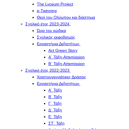
The Lyceum Project
e-Twinning
Θεοί του Ολύμπου και διάστημα
Σχολικό έτος 2023-2024
Ώρα του κώδικα
Σχολικός εκφοβισμός
Εργαστήρια Δεξιοτήτων
Act Green Story
Α΄ Τάξη-Artemission
Β΄ Τάξη-Artemission
Σχολικό έτος 2022-2023
Χριστουγεννιάτικες Δράσεις
Εργαστήρια Δεξιοτήτων
Α΄ Τάξη
Β΄ Τάξη
Γ΄ Τάξη
Δ΄ Τάξη
Ε΄ Τάξη
ΣΤ΄ Τάξη