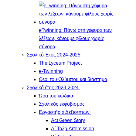
eTwinning: Πάνω στη γέφυρα των
λέξεων, κάνουμε φίλους χωρίς
σύνορα
Σχολικό Έτος 2024-2025
The Lyceum Project
e-Twinning
Θεοί του Ολύμπου και διάστημα
Σχολικό έτος 2023-2024
Ώρα του κώδικα
Σχολικός εκφοβισμός
Εργαστήρια Δεξιοτήτων
Act Green Story
Α΄ Τάξη-Artemission