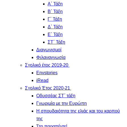
Α΄ Τάξη
Β΄ Τάξη
Γ΄ Τάξη
Δ΄ Τάξη
Ε΄ Τάξη
ΣΤ΄ Τάξη
Διαγωνισμοί
Φιλαναγνωσία
Σχολικό έτος 2019-20
Envstories
iRead
Σχολικό Έτος 2020-21
Οδυσσέας ΣΤ΄ τάξη
Γνωριμία με την Ευρώπη
Η σπουδαιότητα της ελιάς και του καρπού
της
Στο παραπέντε!