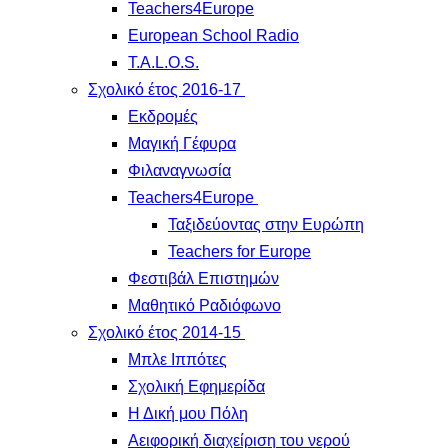
Teachers4Europe
European School Radio
T.A.L.O.S.
Σχολικό έτος 2016-17
Εκδρομές
Μαγική Γέφυρα
Φιλαναγνωσία
Teachers4Europe
Ταξιδεύοντας στην Ευρώπη
Teachers for Europe
Φεστιβάλ Επιστημών
Μαθητικό Ραδιόφωνο
Σχολικό έτος 2014-15
Μπλε Ιππότες
Σχολική Εφημερίδα
Η Δική μου Πόλη
Αειφορική διαχείριση του νερού