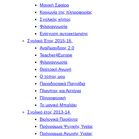
Μαγική Σφαίρα
Kοινωνία της πληροφορίας
Σχολικός κήπος
Φιλαναγνωσία
Eνίσχυση αυτοεκτίμησης
Σχολικό Έτος 2015-16
Αναξίμανδρος 2.0
Teacher4Europe
Φιλαναγνωσία
Θεατρική Αγωγή
Ο τόπος μου
Παραδοσιακά Παιχνίδια
Πλανήτες και Αστέρια
Πληροφορική
Το μαγικό Μπαλάκι
Σχολικό έτος 2013-14
Βιολογικά Προϊόντα
Πρόγραμμα Ψυχικής Υγείας
Πρόγραμμα Aγωγής Yγείας