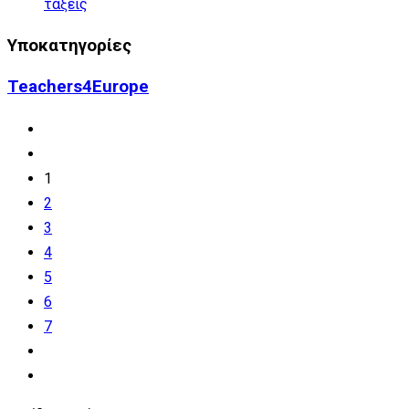
τάξεις
Υποκατηγορίες
Teachers4Europe
1
2
3
4
5
6
7