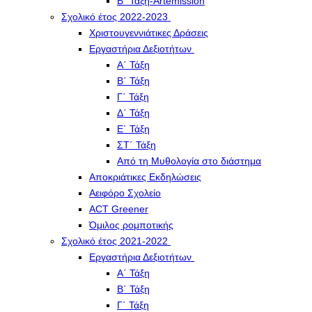
Β΄ Τάξη-Artemission
Σχολικό έτος 2022-2023
Χριστουγεννιάτικες Δράσεις
Εργαστήρια Δεξιοτήτων
Α΄ Τάξη
Β΄ Τάξη
Γ΄ Τάξη
Δ΄ Τάξη
Ε΄ Τάξη
ΣΤ΄ Τάξη
Από τη Μυθολογία στο διάστημα
Αποκριάτικες Εκδηλώσεις
Αειφόρο Σχολείο
ACT Greener
Όμιλος ρομποτικής
Σχολικό έτος 2021-2022
Εργαστήρια Δεξιοτήτων
Α΄ Τάξη
Β΄ Τάξη
Γ΄ Τάξη