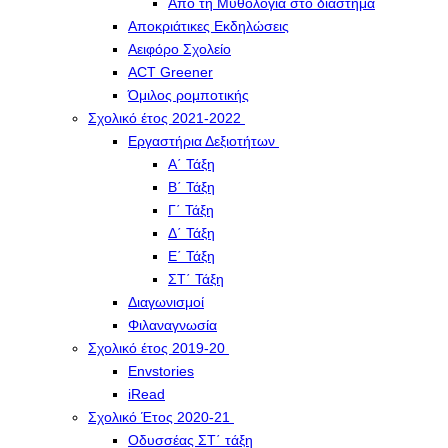
Από τη Μυθολογία στο διάστημα
Αποκριάτικες Εκδηλώσεις
Αειφόρο Σχολείο
ACT Greener
Όμιλος ρομποτικής
Σχολικό έτος 2021-2022
Εργαστήρια Δεξιοτήτων
Α΄ Τάξη
Β΄ Τάξη
Γ΄ Τάξη
Δ΄ Τάξη
Ε΄ Τάξη
ΣΤ΄ Τάξη
Διαγωνισμοί
Φιλαναγνωσία
Σχολικό έτος 2019-20
Envstories
iRead
Σχολικό Έτος 2020-21
Οδυσσέας ΣΤ΄ τάξη