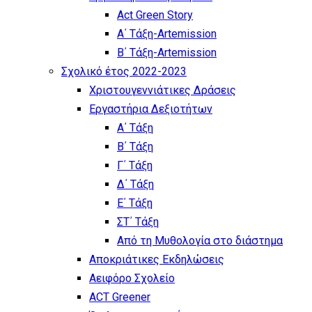
Act Green Story
Α΄ Τάξη-Artemission
Β΄ Τάξη-Artemission
Σχολικό έτος 2022-2023
Χριστουγεννιάτικες Δράσεις
Εργαστήρια Δεξιοτήτων
Α΄ Τάξη
Β΄ Τάξη
Γ΄ Τάξη
Δ΄ Τάξη
Ε΄ Τάξη
ΣΤ΄ Τάξη
Από τη Μυθολογία στο διάστημα
Αποκριάτικες Εκδηλώσεις
Αειφόρο Σχολείο
ACT Greener