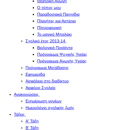
Θεατρική Αγωγή
Ο τόπος μου
Παραδοσιακά Παιχνίδια
Πλανήτες και Αστέρια
Πληροφορική
Το μαγικό Μπαλάκι
Σχολικό έτος 2013-14
Βιολογικά Προϊόντα
Πρόγραμμα Ψυχικής Υγείας
Πρόγραμμα Aγωγής Yγείας
Πρόγραμμα Μετάβασης
Εφημερίδα
Ασφάλεια στο διαδίκτυο
Αειφόρο Σχολείο
Ανακοινώσεις
Ενημέρωση γονέων
Ημερολόγιο σχολικής ζωής
Τάξεις
Α' Τάξη
Β' Τάξη