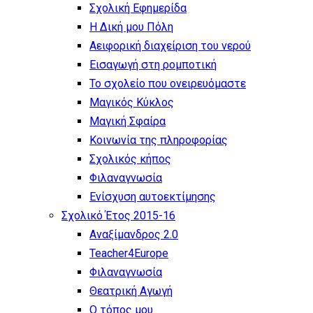
Σχολική Εφημερίδα
Η Δική μου Πόλη
Αειφορική διαχείριση του νερού
Εισαγωγή στη ρομποτική
Το σχολείο που ονειρευόμαστε
Μαγικός Κύκλος
Μαγική Σφαίρα
Kοινωνία της πληροφορίας
Σχολικός κήπος
Φιλαναγνωσία
Eνίσχυση αυτοεκτίμησης
Σχολικό Έτος 2015-16
Αναξίμανδρος 2.0
Teacher4Europe
Φιλαναγνωσία
Θεατρική Αγωγή
Ο τόπος μου