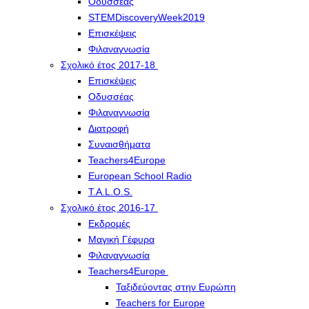
Οδυσσέας
STEMDiscoveryWeek2019
Επισκέψεις
Φιλαναγνωσία
Σχολικό έτος 2017-18
Επισκέψεις
Οδυσσέας
Φιλαναγνωσία
Διατροφή
Συναισθήματα
Teachers4Europe
European School Radio
T.A.L.O.S.
Σχολικό έτος 2016-17
Εκδρομές
Μαγική Γέφυρα
Φιλαναγνωσία
Teachers4Europe
Ταξιδεύοντας στην Ευρώπη
Teachers for Europe