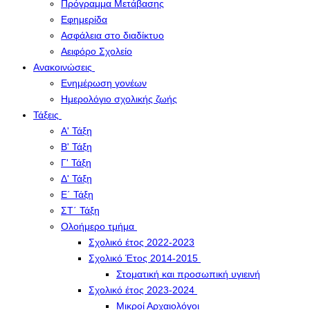
Πρόγραμμα Μετάβασης
Εφημερίδα
Ασφάλεια στο διαδίκτυο
Αειφόρο Σχολείο
Ανακοινώσεις
Ενημέρωση γονέων
Ημερολόγιο σχολικής ζωής
Τάξεις
Α' Τάξη
Β' Τάξη
Γ' Τάξη
Δ' Τάξη
Ε΄ Τάξη
ΣΤ΄ Τάξη
Ολοήμερο τμήμα
Σχολικό έτος 2022-2023
Σχολικό Έτος 2014-2015
Στοματική και προσωπική υγιεινή
Σχολικό έτος 2023-2024
Μικροί Αρχαιολόγοι