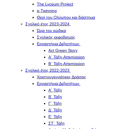
The Lyceum Project
e-Twinning
Θεοί του Ολύμπου και διάστημα
Σχολικό έτος 2023-2024
Ώρα του κώδικα
Σχολικός εκφοβισμός
Εργαστήρια Δεξιοτήτων
Act Green Story
Α΄ Τάξη-Artemission
Β΄ Τάξη-Artemission
Σχολικό έτος 2022-2023
Χριστουγεννιάτικες Δράσεις
Εργαστήρια Δεξιοτήτων
Α΄ Τάξη
Β΄ Τάξη
Γ΄ Τάξη
Δ΄ Τάξη
Ε΄ Τάξη
ΣΤ΄ Τάξη