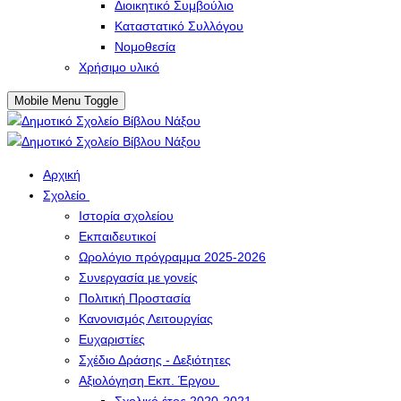
Διοικητικό Συμβούλιο
Καταστατικό Συλλόγου
Νομοθεσία
Χρήσιμο υλικό
Mobile Menu Toggle
Αρχική
Σχολείο
Ιστορία σχολείου
Εκπαιδευτικοί
Ωρολόγιο πρόγραμμα 2025-2026
Συνεργασία με γονείς
Πολιτική Προστασία
Κανονισμός Λειτουργίας
Ευχαριστίες
Σχέδιο Δράσης - Δεξιότητες
Αξιολόγηση Εκπ. Έργου