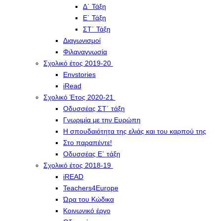
Δ΄ Τάξη
Ε΄ Τάξη
ΣΤ΄ Τάξη
Διαγωνισμοί
Φιλαναγνωσία
Σχολικό έτος 2019-20
Envstories
iRead
Σχολικό Έτος 2020-21
Οδυσσέας ΣΤ΄ τάξη
Γνωριμία με την Ευρώπη
Η σπουδαιότητα της ελιάς και του καρπού της
Στο παραπέντε!
Οδυσσέας Ε΄ τάξη
Σχολικό έτος 2018-19
iREAD
Teachers4Europe
Ώρα του Κώδικα
Κοινωνικό έργο