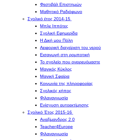
Φεστιβάλ Επιστημών
Μαθητικό Ραδιόφωνο
Σχολικό έτος 2014-15
Μπλε Ιππότες
Σχολική Εφημερίδα
Η Δική μου Πόλη
Αειφορική διαχείριση του νερού
Εισαγωγή στη ρομποτική
Το σχολείο που ονειρευόμαστε
Μαγικός Κύκλος
Μαγική Σφαίρα
Kοινωνία της πληροφορίας
Σχολικός κήπος
Φιλαναγνωσία
Eνίσχυση αυτοεκτίμησης
Σχολικό Έτος 2015-16
Αναξίμανδρος 2.0
Teacher4Europe
Φιλαναγνωσία