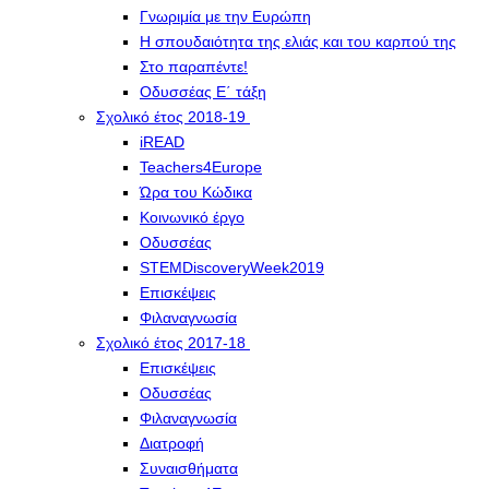
Γνωριμία με την Ευρώπη
Η σπουδαιότητα της ελιάς και του καρπού της
Στο παραπέντε!
Οδυσσέας Ε΄ τάξη
Σχολικό έτος 2018-19
iREAD
Teachers4Europe
Ώρα του Κώδικα
Κοινωνικό έργο
Οδυσσέας
STEMDiscoveryWeek2019
Επισκέψεις
Φιλαναγνωσία
Σχολικό έτος 2017-18
Επισκέψεις
Οδυσσέας
Φιλαναγνωσία
Διατροφή
Συναισθήματα