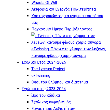
Wheels Of Will
Αειφορία και Ενεργός Πολιτειότητα
Χαρτογραφώντας τα μνημεία του τόπου
μας
Παγκόσμια Ημέρα Περιβάλλοντος
eTwinning: Πάνω στη γέφυρα των λέξεων,
κάνουμε φίλους χωρίς σύνορα
Σχολικό Έτος 2024-2025
The Lyceum Project
e-Twinning
Θεοί του Ολύμπου και διάστημα
Σχολικό έτος 2023-2024
Ώρα του κώδικα
Σχολικός εκφοβισμός
Εργαστήρια Δεξιοτήτων