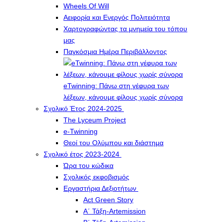
Wheels Of Will
Αειφορία και Ενεργός Πολιτειότητα
Χαρτογραφώντας τα μνημεία του τόπου
μας
Παγκόσμια Ημέρα Περιβάλλοντος
eTwinning: Πάνω στη γέφυρα των
λέξεων, κάνουμε φίλους χωρίς σύνορα
Σχολικό Έτος 2024-2025
The Lyceum Project
e-Twinning
Θεοί του Ολύμπου και διάστημα
Σχολικό έτος 2023-2024
Ώρα του κώδικα
Σχολικός εκφοβισμός
Εργαστήρια Δεξιοτήτων
Act Green Story
Α΄ Τάξη-Artemission