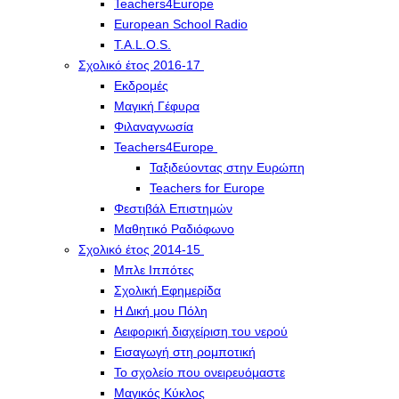
Teachers4Europe
European School Radio
T.A.L.O.S.
Σχολικό έτος 2016-17
Εκδρομές
Μαγική Γέφυρα
Φιλαναγνωσία
Teachers4Europe
Ταξιδεύοντας στην Ευρώπη
Teachers for Europe
Φεστιβάλ Επιστημών
Μαθητικό Ραδιόφωνο
Σχολικό έτος 2014-15
Μπλε Ιππότες
Σχολική Εφημερίδα
Η Δική μου Πόλη
Αειφορική διαχείριση του νερού
Εισαγωγή στη ρομποτική
Το σχολείο που ονειρευόμαστε
Μαγικός Κύκλος