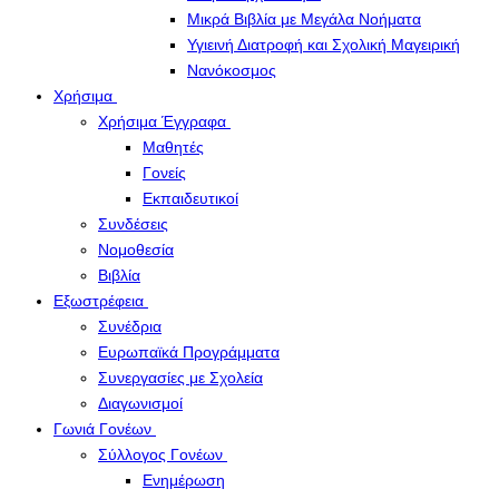
Μικρά Βιβλία με Μεγάλα Νοήματα
Υγιεινή Διατροφή και Σχολική Μαγειρική
Νανόκοσμος
Χρήσιμα
Χρήσιμα Έγγραφα
Μαθητές
Γονείς
Εκπαιδευτικοί
Συνδέσεις
Νομοθεσία
Βιβλία
Εξωστρέφεια
Συνέδρια
Ευρωπαϊκά Προγράμματα
Συνεργασίες με Σχολεία
Διαγωνισμοί
Γωνιά Γονέων
Σύλλογος Γονέων
Ενημέρωση