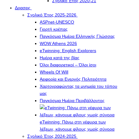
Σχολικό Έτος 2020-21
Δρασεις
Σχολικό Έτος 2025-2026
ASPnet-UNESCO
Γιορτή κρέπας
Παγκόσμια Ημέρα Ελληνικής Γλώσσας
WOW Athens 2026
eTwinning: English Explorers
Ημέρα κατά της βίας
Όλοι διαφορετικοί – Όλοι ίσοι
Wheels Of Will
Αειφορία και Ενεργός Πολιτειότητα
Χαρτογραφώντας τα μνημεία του τόπου
μας
Παγκόσμια Ημέρα Περιβάλλοντος
eTwinning: Πάνω στη γέφυρα των
λέξεων, κάνουμε φίλους χωρίς σύνορα
Σχολικό Έτος 2024-2025