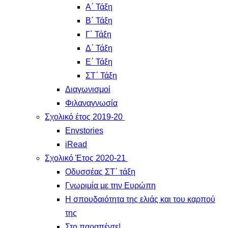
Α΄ Τάξη
Β΄ Τάξη
Γ΄ Τάξη
Δ΄ Τάξη
Ε΄ Τάξη
ΣΤ΄ Τάξη
Διαγωνισμοί
Φιλαναγνωσία
Σχολικό έτος 2019-20
Envstories
iRead
Σχολικό Έτος 2020-21
Οδυσσέας ΣΤ΄ τάξη
Γνωριμία με την Ευρώπη
Η σπουδαιότητα της ελιάς και του καρπού
της
Στο παραπέντε!