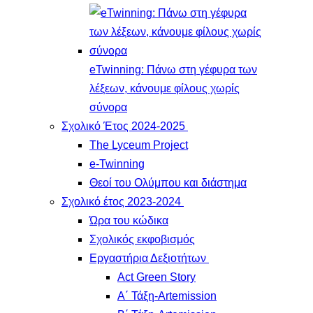
eTwinning: Πάνω στη γέφυρα των
λέξεων, κάνουμε φίλους χωρίς
σύνορα
Σχολικό Έτος 2024-2025
The Lyceum Project
e-Twinning
Θεοί του Ολύμπου και διάστημα
Σχολικό έτος 2023-2024
Ώρα του κώδικα
Σχολικός εκφοβισμός
Εργαστήρια Δεξιοτήτων
Act Green Story
Α΄ Τάξη-Artemission