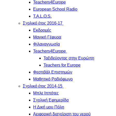
Teachers4Europe
European School Radio
T.A.L.O.S.
Σχολικό έτος 2016-17
Εκδρομές
Μαγική Γέφυρα
Φιλαναγνωσία
Teachers4Europe
Ταξιδεύοντας στην Ευρώπη
Teachers for Europe
Φεστιβάλ Επιστημών
Μαθητικό Ραδιόφωνο
Σχολικό έτος 2014-15
Μπλε Ιππότες
Σχολική Εφημερίδα
Η Δική μου Πόλη
Αειφορική διαχείριση του νερού