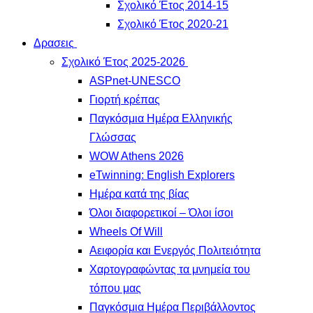
Σχολικό Έτος 2014-15
Σχολικό Έτος 2020-21
Δρασεις
Σχολικό Έτος 2025-2026
ASPnet-UNESCO
Γιορτή κρέπας
Παγκόσμια Ημέρα Ελληνικής
Γλώσσας
WOW Athens 2026
eTwinning: English Explorers
Ημέρα κατά της βίας
Όλοι διαφορετικοί – Όλοι ίσοι
Wheels Of Will
Αειφορία και Ενεργός Πολιτειότητα
Χαρτογραφώντας τα μνημεία του
τόπου μας
Παγκόσμια Ημέρα Περιβάλλοντος