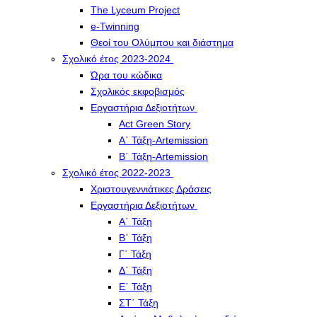
The Lyceum Project
e-Twinning
Θεοί του Ολύμπου και διάστημα
Σχολικό έτος 2023-2024
Ώρα του κώδικα
Σχολικός εκφοβισμός
Εργαστήρια Δεξιοτήτων
Act Green Story
Α΄ Τάξη-Artemission
Β΄ Τάξη-Artemission
Σχολικό έτος 2022-2023
Χριστουγεννιάτικες Δράσεις
Εργαστήρια Δεξιοτήτων
Α΄ Τάξη
Β΄ Τάξη
Γ΄ Τάξη
Δ΄ Τάξη
Ε΄ Τάξη
ΣΤ΄ Τάξη