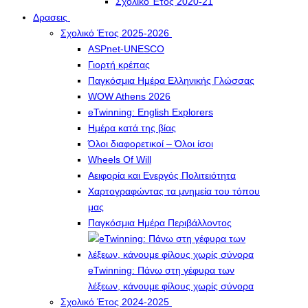
Σχολικό Έτος 2020-21
Δρασεις
Σχολικό Έτος 2025-2026
ASPnet-UNESCO
Γιορτή κρέπας
Παγκόσμια Ημέρα Ελληνικής Γλώσσας
WOW Athens 2026
eTwinning: English Explorers
Ημέρα κατά της βίας
Όλοι διαφορετικοί – Όλοι ίσοι
Wheels Of Will
Αειφορία και Ενεργός Πολιτειότητα
Χαρτογραφώντας τα μνημεία του τόπου
μας
Παγκόσμια Ημέρα Περιβάλλοντος
eTwinning: Πάνω στη γέφυρα των
λέξεων, κάνουμε φίλους χωρίς σύνορα
Σχολικό Έτος 2024-2025