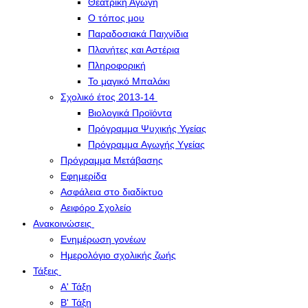
Θεατρική Αγωγή
Ο τόπος μου
Παραδοσιακά Παιχνίδια
Πλανήτες και Αστέρια
Πληροφορική
Το μαγικό Μπαλάκι
Σχολικό έτος 2013-14
Βιολογικά Προϊόντα
Πρόγραμμα Ψυχικής Υγείας
Πρόγραμμα Aγωγής Yγείας
Πρόγραμμα Μετάβασης
Εφημερίδα
Ασφάλεια στο διαδίκτυο
Αειφόρο Σχολείο
Ανακοινώσεις
Ενημέρωση γονέων
Ημερολόγιο σχολικής ζωής
Τάξεις
Α' Τάξη
Β' Τάξη