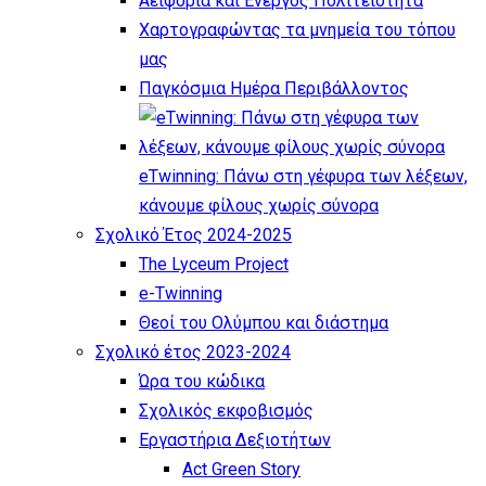
Αειφορία και Ενεργός Πολιτειότητα
Χαρτογραφώντας τα μνημεία του τόπου
μας
Παγκόσμια Ημέρα Περιβάλλοντος
eTwinning: Πάνω στη γέφυρα των λέξεων,
κάνουμε φίλους χωρίς σύνορα
Σχολικό Έτος 2024-2025
The Lyceum Project
e-Twinning
Θεοί του Ολύμπου και διάστημα
Σχολικό έτος 2023-2024
Ώρα του κώδικα
Σχολικός εκφοβισμός
Εργαστήρια Δεξιοτήτων
Act Green Story