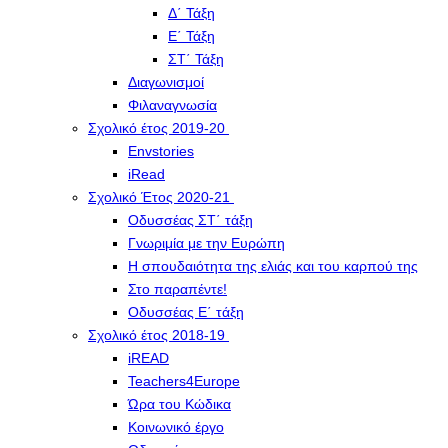
Δ΄ Τάξη
Ε΄ Τάξη
ΣΤ΄ Τάξη
Διαγωνισμοί
Φιλαναγνωσία
Σχολικό έτος 2019-20
Envstories
iRead
Σχολικό Έτος 2020-21
Οδυσσέας ΣΤ΄ τάξη
Γνωριμία με την Ευρώπη
Η σπουδαιότητα της ελιάς και του καρπού της
Στο παραπέντε!
Οδυσσέας Ε΄ τάξη
Σχολικό έτος 2018-19
iREAD
Teachers4Europe
Ώρα του Κώδικα
Κοινωνικό έργο