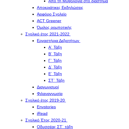
Από τη Μυθολογία στο διάστημα
Αποκριάτικες Εκδηλώσεις
Αειφόρο Σχολείο
ACT Greener
Όμιλος ρομποτικής
Σχολικό έτος 2021-2022
Εργαστήρια Δεξιοτήτων
Α΄ Τάξη
Β΄ Τάξη
Γ΄ Τάξη
Δ΄ Τάξη
Ε΄ Τάξη
ΣΤ΄ Τάξη
Διαγωνισμοί
Φιλαναγνωσία
Σχολικό έτος 2019-20
Envstories
iRead
Σχολικό Έτος 2020-21
Οδυσσέας ΣΤ΄ τάξη