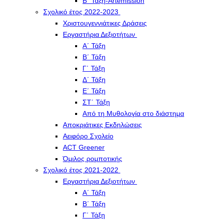
Β΄ Τάξη-Artemission
Σχολικό έτος 2022-2023
Χριστουγεννιάτικες Δράσεις
Εργαστήρια Δεξιοτήτων
Α΄ Τάξη
Β΄ Τάξη
Γ΄ Τάξη
Δ΄ Τάξη
Ε΄ Τάξη
ΣΤ΄ Τάξη
Από τη Μυθολογία στο διάστημα
Αποκριάτικες Εκδηλώσεις
Αειφόρο Σχολείο
ACT Greener
Όμιλος ρομποτικής
Σχολικό έτος 2021-2022
Εργαστήρια Δεξιοτήτων
Α΄ Τάξη
Β΄ Τάξη
Γ΄ Τάξη