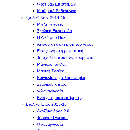
Φεστιβάλ Επιστημών
Μαθητικό Ραδιόφωνο
Σχολικό έτος 2014-15
Μπλε Ιππότες
Σχολική Εφημερίδα
Η Δική μου Πόλη
Αειφορική διαχείριση του νερού
Εισαγωγή στη ρομποτική
Το σχολείο που ονειρευόμαστε
Μαγικός Κύκλος
Μαγική Σφαίρα
Kοινωνία της πληροφορίας
Σχολικός κήπος
Φιλαναγνωσία
Eνίσχυση αυτοεκτίμησης
Σχολικό Έτος 2015-16
Αναξίμανδρος 2.0
Teacher4Europe
Φιλαναγνωσία