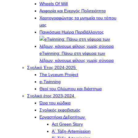
Wheels Of Will
Αειφορία και Ενεργός Πολιτειότητα
Χαρτογραφώντας τα μνημεία του τόπου
μας
Παγκόσμια Ημέρα Περιβάλλοντος
eTwinning: Πάνω στη γέφυρα των
λέξεων, κάνουμε φίλους χωρίς σύνορα
Σχολικό Έτος 2024-2025
The Lyceum Project
e-Twinning
Θεοί του Ολύμπου και διάστημα
Σχολικό έτος 2023-2024
Ώρα του κώδικα
Σχολικός εκφοβισμός
Εργαστήρια Δεξιοτήτων
Act Green Story
Α΄ Τάξη-Artemission