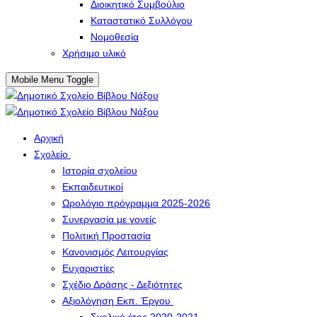
Διοικητικό Συμβούλιο
Καταστατικό Συλλόγου
Νομοθεσία
Χρήσιμο υλικό
Mobile Menu Toggle
Αρχική
Σχολείο
Ιστορία σχολείου
Εκπαιδευτικοί
Ωρολόγιο πρόγραμμα 2025-2026
Συνεργασία με γονείς
Πολιτική Προστασία
Κανονισμός Λειτουργίας
Ευχαριστίες
Σχέδιο Δράσης - Δεξιότητες
Αξιολόγηση Εκπ. Έργου