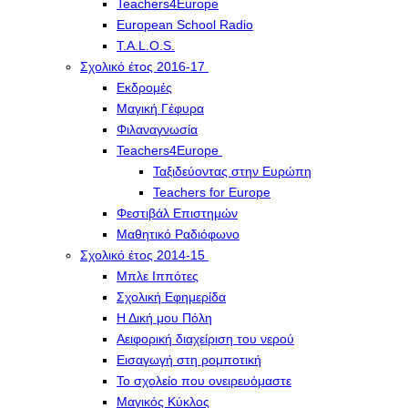
Teachers4Europe
European School Radio
T.A.L.O.S.
Σχολικό έτος 2016-17
Εκδρομές
Μαγική Γέφυρα
Φιλαναγνωσία
Teachers4Europe
Ταξιδεύοντας στην Ευρώπη
Teachers for Europe
Φεστιβάλ Επιστημών
Μαθητικό Ραδιόφωνο
Σχολικό έτος 2014-15
Μπλε Ιππότες
Σχολική Εφημερίδα
Η Δική μου Πόλη
Αειφορική διαχείριση του νερού
Εισαγωγή στη ρομποτική
Το σχολείο που ονειρευόμαστε
Μαγικός Κύκλος