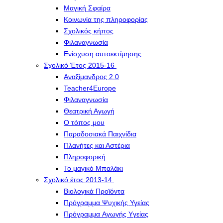
Μαγική Σφαίρα
Kοινωνία της πληροφορίας
Σχολικός κήπος
Φιλαναγνωσία
Eνίσχυση αυτοεκτίμησης
Σχολικό Έτος 2015-16
Αναξίμανδρος 2.0
Teacher4Europe
Φιλαναγνωσία
Θεατρική Αγωγή
Ο τόπος μου
Παραδοσιακά Παιχνίδια
Πλανήτες και Αστέρια
Πληροφορική
Το μαγικό Μπαλάκι
Σχολικό έτος 2013-14
Βιολογικά Προϊόντα
Πρόγραμμα Ψυχικής Υγείας
Πρόγραμμα Aγωγής Yγείας