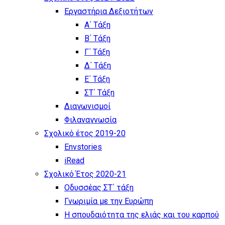
Εργαστήρια Δεξιοτήτων
Α΄ Τάξη
Β΄ Τάξη
Γ΄ Τάξη
Δ΄ Τάξη
Ε΄ Τάξη
ΣΤ΄ Τάξη
Διαγωνισμοί
Φιλαναγνωσία
Σχολικό έτος 2019-20
Envstories
iRead
Σχολικό Έτος 2020-21
Οδυσσέας ΣΤ΄ τάξη
Γνωριμία με την Ευρώπη
Η σπουδαιότητα της ελιάς και του καρπού