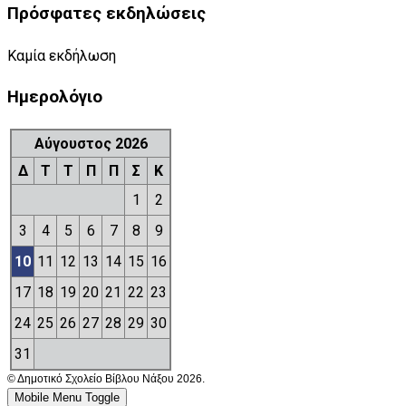
Πρόσφατες εκδηλώσεις
Καμία εκδήλωση
Ημερολόγιο
Αύγουστος 2026
Δ
Τ
Τ
Π
Π
Σ
Κ
1
2
3
4
5
6
7
8
9
10
11
12
13
14
15
16
17
18
19
20
21
22
23
24
25
26
27
28
29
30
31
© Δημοτικό Σχολείο Βίβλου Νάξου 2026.
Mobile Menu Toggle