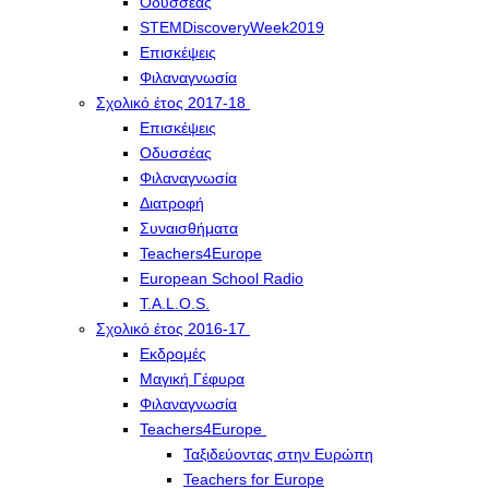
Οδυσσέας
STEMDiscoveryWeek2019
Επισκέψεις
Φιλαναγνωσία
Σχολικό έτος 2017-18
Επισκέψεις
Οδυσσέας
Φιλαναγνωσία
Διατροφή
Συναισθήματα
Teachers4Europe
European School Radio
T.A.L.O.S.
Σχολικό έτος 2016-17
Εκδρομές
Μαγική Γέφυρα
Φιλαναγνωσία
Teachers4Europe
Ταξιδεύοντας στην Ευρώπη
Teachers for Europe