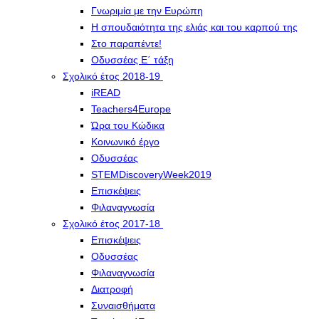
Γνωριμία με την Ευρώπη
Η σπουδαιότητα της ελιάς και του καρπού της
Στο παραπέντε!
Οδυσσέας Ε΄ τάξη
Σχολικό έτος 2018-19
iREAD
Teachers4Europe
Ώρα του Κώδικα
Κοινωνικό έργο
Οδυσσέας
STEMDiscoveryWeek2019
Επισκέψεις
Φιλαναγνωσία
Σχολικό έτος 2017-18
Επισκέψεις
Οδυσσέας
Φιλαναγνωσία
Διατροφή
Συναισθήματα