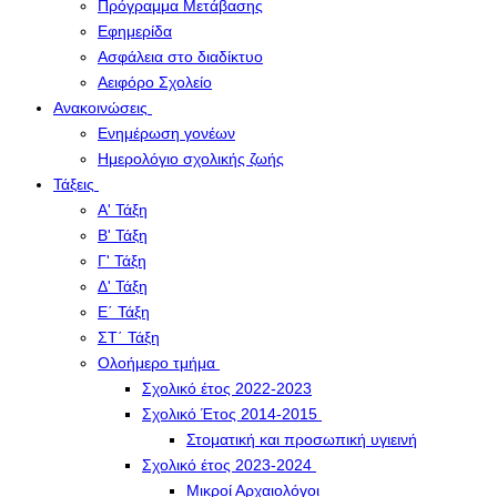
Πρόγραμμα Μετάβασης
Εφημερίδα
Ασφάλεια στο διαδίκτυο
Αειφόρο Σχολείο
Ανακοινώσεις
Ενημέρωση γονέων
Ημερολόγιο σχολικής ζωής
Τάξεις
Α' Τάξη
Β' Τάξη
Γ' Τάξη
Δ' Τάξη
Ε΄ Τάξη
ΣΤ΄ Τάξη
Ολοήμερο τμήμα
Σχολικό έτος 2022-2023
Σχολικό Έτος 2014-2015
Στοματική και προσωπική υγιεινή
Σχολικό έτος 2023-2024
Μικροί Αρχαιολόγοι