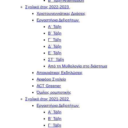
Β΄ Τάξη-Artemission
Σχολικό έτος 2022-2023
Χριστουγεννιάτικες Δράσεις
Εργαστήρια Δεξιοτήτων
Α΄ Τάξη
Β΄ Τάξη
Γ΄ Τάξη
Δ΄ Τάξη
Ε΄ Τάξη
ΣΤ΄ Τάξη
Από τη Μυθολογία στο διάστημα
Αποκριάτικες Εκδηλώσεις
Αειφόρο Σχολείο
ACT Greener
Όμιλος ρομποτικής
Σχολικό έτος 2021-2022
Εργαστήρια Δεξιοτήτων
Α΄ Τάξη
Β΄ Τάξη
Γ΄ Τάξη