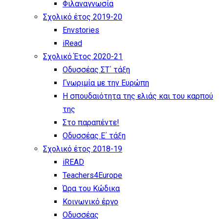
Φιλαναγνωσία
Σχολικό έτος 2019-20
Envstories
iRead
Σχολικό Έτος 2020-21
Οδυσσέας ΣΤ΄ τάξη
Γνωριμία με την Ευρώπη
Η σπουδαιότητα της ελιάς και του καρπού
της
Στο παραπέντε!
Οδυσσέας Ε΄ τάξη
Σχολικό έτος 2018-19
iREAD
Teachers4Europe
Ώρα του Κώδικα
Κοινωνικό έργο
Οδυσσέας