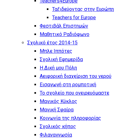
Teachers4Europe
Ταξιδεύοντας στην Ευρώπη
Teachers for Europe
Φεστιβάλ Επιστημών
Μαθητικό Ραδιόφωνο
Σχολικό έτος 2014-15
Μπλε Ιππότες
Σχολική Εφημερίδα
Η Δική μου Πόλη
Αειφορική διαχείριση του νερού
Εισαγωγή στη ρομποτική
Το σχολείο που ονειρευόμαστε
Μαγικός Κύκλος
Μαγική Σφαίρα
Kοινωνία της πληροφορίας
Σχολικός κήπος
Φιλαναγνωσία