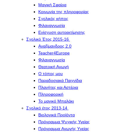
Μαγική Σφαίρα
Kοινωνία της πληροφορίας
Σχολικός κήπος
Φιλαναγνωσία
Eνίσχυση αυτοεκτίμησης
Σχολικό Έτος 2015-16
Αναξίμανδρος 2.0
Teacher4Europe
Φιλαναγνωσία
Θεατρική Αγωγή
Ο τόπος μου
Παραδοσιακά Παιχνίδια
Πλανήτες και Αστέρια
Πληροφορική
Το μαγικό Μπαλάκι
Σχολικό έτος 2013-14
Βιολογικά Προϊόντα
Πρόγραμμα Ψυχικής Υγείας
Πρόγραμμα Aγωγής Yγείας