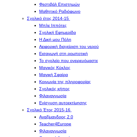
Φεστιβάλ Επιστημών
Μαθητικό Ραδιόφωνο
Σχολικό έτος 2014-15
Μπλε Ιππότες
Σχολική Εφημερίδα
Η Δική μου Πόλη
Αειφορική διαχείριση του νερού
Εισαγωγή στη ρομποτική
Το σχολείο που ονειρευόμαστε
Μαγικός Κύκλος
Μαγική Σφαίρα
Kοινωνία της πληροφορίας
Σχολικός κήπος
Φιλαναγνωσία
Eνίσχυση αυτοεκτίμησης
Σχολικό Έτος 2015-16
Αναξίμανδρος 2.0
Teacher4Europe
Φιλαναγνωσία