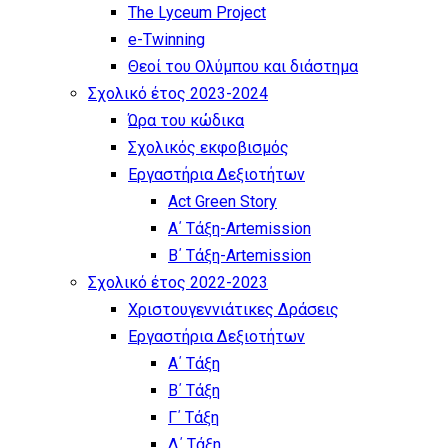
The Lyceum Project
e-Twinning
Θεοί του Ολύμπου και διάστημα
Σχολικό έτος 2023-2024
Ώρα του κώδικα
Σχολικός εκφοβισμός
Εργαστήρια Δεξιοτήτων
Act Green Story
Α΄ Τάξη-Artemission
Β΄ Τάξη-Artemission
Σχολικό έτος 2022-2023
Χριστουγεννιάτικες Δράσεις
Εργαστήρια Δεξιοτήτων
Α΄ Τάξη
Β΄ Τάξη
Γ΄ Τάξη
Δ΄ Τάξη