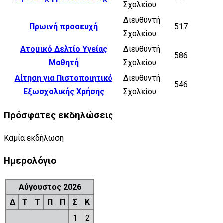
Σχολείου
Διευθυντή
Πρωινή προσευχή
517
Σχολείου
Ατομικό Δελτίο Υγείας
Διευθυντή
586
Μαθητή
Σχολείου
Αίτηση για Πιστοποιητικό
Διευθυντή
546
Εξωσχολικής Xρήσης
Σχολείου
Πρόσφατες εκδηλώσεις
Καμία εκδήλωση
Ημερολόγιο
Αύγουστος 2026
Δ
Τ
Τ
Π
Π
Σ
Κ
1
2