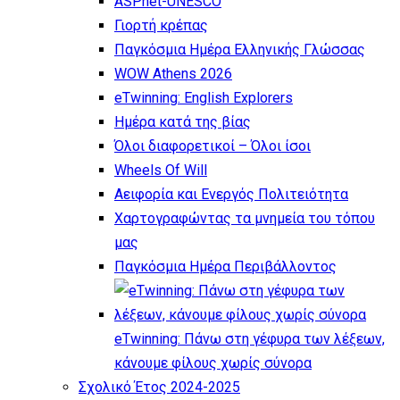
ASPnet-UNESCO
Γιορτή κρέπας
Παγκόσμια Ημέρα Ελληνικής Γλώσσας
WOW Athens 2026
eTwinning: English Explorers
Ημέρα κατά της βίας
Όλοι διαφορετικοί – Όλοι ίσοι
Wheels Of Will
Αειφορία και Ενεργός Πολιτειότητα
Χαρτογραφώντας τα μνημεία του τόπου
μας
Παγκόσμια Ημέρα Περιβάλλοντος
eTwinning: Πάνω στη γέφυρα των λέξεων,
κάνουμε φίλους χωρίς σύνορα
Σχολικό Έτος 2024-2025