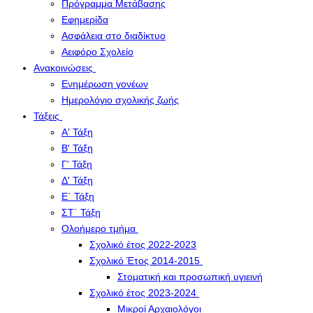
Πρόγραμμα Μετάβασης
Εφημερίδα
Ασφάλεια στο διαδίκτυο
Αειφόρο Σχολείο
Ανακοινώσεις
Ενημέρωση γονέων
Ημερολόγιο σχολικής ζωής
Τάξεις
Α' Τάξη
Β' Τάξη
Γ' Τάξη
Δ' Τάξη
Ε΄ Τάξη
ΣΤ΄ Τάξη
Ολοήμερο τμήμα
Σχολικό έτος 2022-2023
Σχολικό Έτος 2014-2015
Στοματική και προσωπική υγιεινή
Σχολικό έτος 2023-2024
Μικροί Αρχαιολόγοι