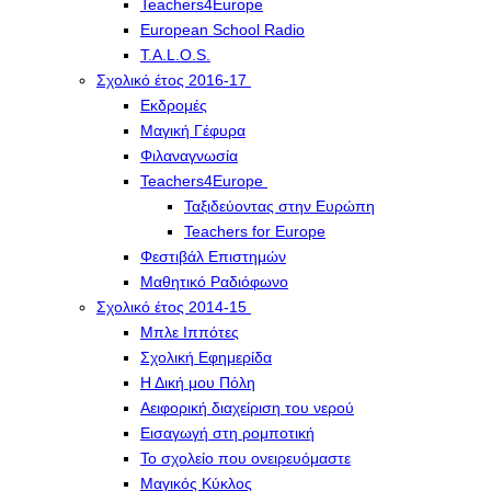
Teachers4Europe
European School Radio
T.A.L.O.S.
Σχολικό έτος 2016-17
Εκδρομές
Μαγική Γέφυρα
Φιλαναγνωσία
Teachers4Europe
Ταξιδεύοντας στην Ευρώπη
Teachers for Europe
Φεστιβάλ Επιστημών
Μαθητικό Ραδιόφωνο
Σχολικό έτος 2014-15
Μπλε Ιππότες
Σχολική Εφημερίδα
Η Δική μου Πόλη
Αειφορική διαχείριση του νερού
Εισαγωγή στη ρομποτική
Το σχολείο που ονειρευόμαστε
Μαγικός Κύκλος