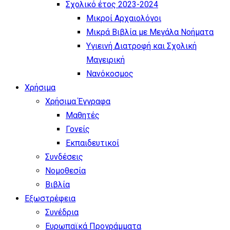
Σχολικό έτος 2023-2024
Μικροί Αρχαιολόγοι
Μικρά Βιβλία με Μεγάλα Νοήματα
Υγιεινή Διατροφή και Σχολική
Μαγειρική
Νανόκοσμος
Χρήσιμα
Χρήσιμα Έγγραφα
Μαθητές
Γονείς
Εκπαιδευτικοί
Συνδέσεις
Νομοθεσία
Βιβλία
Εξωστρέφεια
Συνέδρια
Ευρωπαϊκά Προγράμματα