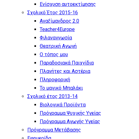
Eνίσχυση αυτοεκτίμησης
Σχολικό Έτος 2015-16
Αναξίμανδρος 2.0
Teacher4Europe
Φιλαναγνωσία
Θεατρική Αγωγή
Ο τόπος μου
Παραδοσιακά Παιχνίδια
Πλανήτες και Αστέρια
Πληροφορική
Το μαγικό Μπαλάκι
Σχολικό έτος 2013-14
Βιολογικά Προϊόντα
Πρόγραμμα Ψυχικής Υγείας
Πρόγραμμα Aγωγής Yγείας
Πρόγραμμα Μετάβασης
Εφημερίδα