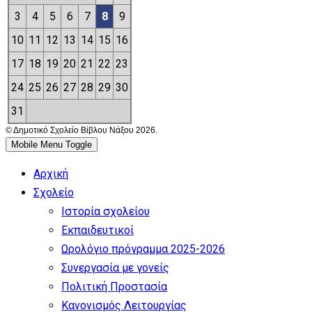
3
4
5
6
7
8
9
10
11
12
13
14
15
16
17
18
19
20
21
22
23
24
25
26
27
28
29
30
31
© Δημοτικό Σχολείο Βίβλου Νάξου 2026.
Mobile Menu Toggle
Αρχική
Σχολείο
Ιστορία σχολείου
Εκπαιδευτικοί
Ωρολόγιο πρόγραμμα 2025-2026
Συνεργασία με γονείς
Πολιτική Προστασία
Κανονισμός Λειτουργίας