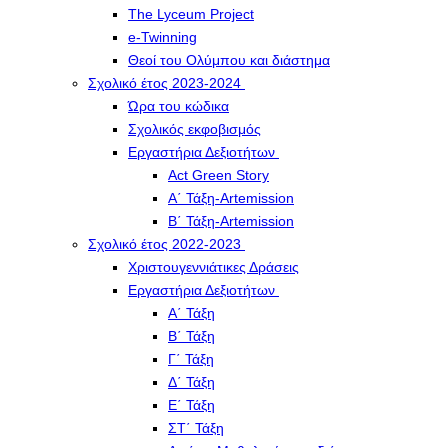
The Lyceum Project
e-Twinning
Θεοί του Ολύμπου και διάστημα
Σχολικό έτος 2023-2024
Ώρα του κώδικα
Σχολικός εκφοβισμός
Εργαστήρια Δεξιοτήτων
Act Green Story
Α΄ Τάξη-Artemission
Β΄ Τάξη-Artemission
Σχολικό έτος 2022-2023
Χριστουγεννιάτικες Δράσεις
Εργαστήρια Δεξιοτήτων
Α΄ Τάξη
Β΄ Τάξη
Γ΄ Τάξη
Δ΄ Τάξη
Ε΄ Τάξη
ΣΤ΄ Τάξη