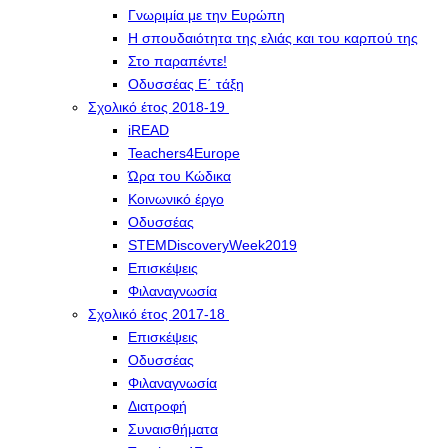
Γνωριμία με την Ευρώπη
Η σπουδαιότητα της ελιάς και του καρπού της
Στο παραπέντε!
Οδυσσέας Ε΄ τάξη
Σχολικό έτος 2018-19
iREAD
Teachers4Europe
Ώρα του Κώδικα
Κοινωνικό έργο
Οδυσσέας
STEMDiscoveryWeek2019
Επισκέψεις
Φιλαναγνωσία
Σχολικό έτος 2017-18
Επισκέψεις
Οδυσσέας
Φιλαναγνωσία
Διατροφή
Συναισθήματα