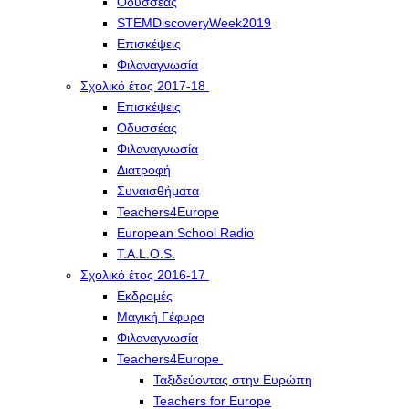
Οδυσσέας
STEMDiscoveryWeek2019
Επισκέψεις
Φιλαναγνωσία
Σχολικό έτος 2017-18
Επισκέψεις
Οδυσσέας
Φιλαναγνωσία
Διατροφή
Συναισθήματα
Teachers4Europe
European School Radio
T.A.L.O.S.
Σχολικό έτος 2016-17
Εκδρομές
Μαγική Γέφυρα
Φιλαναγνωσία
Teachers4Europe
Ταξιδεύοντας στην Ευρώπη
Teachers for Europe