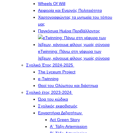
Wheels Of Will
Αειφορία και Ενεργός Πολιτειότητα
Χαρτογραφώντας τα μνημεία του τόπου
μας
Παγκόσμια Ημέρα Περιβάλλοντος
eTwinning: Πάνω στη γέφυρα των
λέξεων, κάνουμε φίλους χωρίς σύνορα
Σχολικό Έτος 2024-2025
The Lyceum Project
e-Twinning
Θεοί του Ολύμπου και διάστημα
Σχολικό έτος 2023-2024
Ώρα του κώδικα
Σχολικός εκφοβισμός
Εργαστήρια Δεξιοτήτων
Act Green Story
Α΄ Τάξη-Artemission