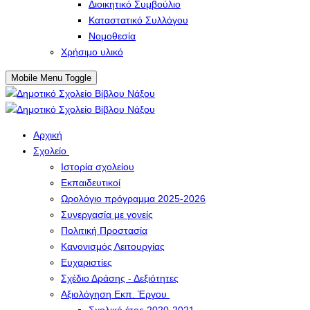
Διοικητικό Συμβούλιο
Καταστατικό Συλλόγου
Νομοθεσία
Χρήσιμο υλικό
Mobile Menu Toggle
Αρχική
Σχολείο
Ιστορία σχολείου
Εκπαιδευτικοί
Ωρολόγιο πρόγραμμα 2025-2026
Συνεργασία με γονείς
Πολιτική Προστασία
Κανονισμός Λειτουργίας
Ευχαριστίες
Σχέδιο Δράσης - Δεξιότητες
Αξιολόγηση Εκπ. Έργου