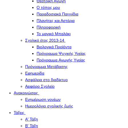
Θεατρική Αγωγή
Ο τόπος μου
Παραδοσιακά Παιχνίδια
Πλανήτες και Αστέρια
Πληροφορική
Το μαγικό Μπαλάκι
Σχολικό έτος 2013-14
Βιολογικά Προϊόντα
Πρόγραμμα Ψυχικής Υγείας
Πρόγραμμα Aγωγής Yγείας
Πρόγραμμα Μετάβασης
Εφημερίδα
Ασφάλεια στο διαδίκτυο
Αειφόρο Σχολείο
Ανακοινώσεις
Ενημέρωση γονέων
Ημερολόγιο σχολικής ζωής
Τάξεις
Α' Τάξη
Β' Τάξη