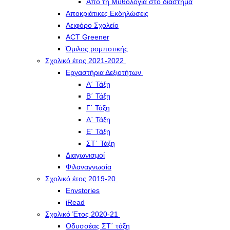
Από τη Μυθολογία στο διάστημα
Αποκριάτικες Εκδηλώσεις
Αειφόρο Σχολείο
ACT Greener
Όμιλος ρομποτικής
Σχολικό έτος 2021-2022
Εργαστήρια Δεξιοτήτων
Α΄ Τάξη
Β΄ Τάξη
Γ΄ Τάξη
Δ΄ Τάξη
Ε΄ Τάξη
ΣΤ΄ Τάξη
Διαγωνισμοί
Φιλαναγνωσία
Σχολικό έτος 2019-20
Envstories
iRead
Σχολικό Έτος 2020-21
Οδυσσέας ΣΤ΄ τάξη