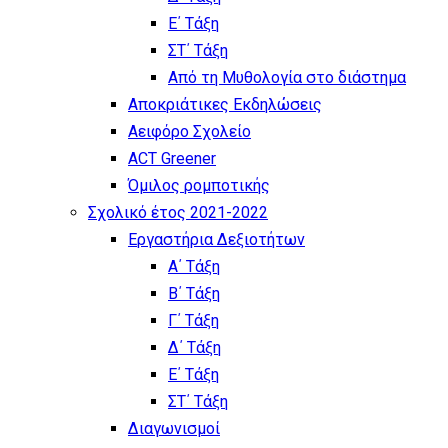
Ε΄ Τάξη
ΣΤ΄ Τάξη
Από τη Μυθολογία στο διάστημα
Αποκριάτικες Εκδηλώσεις
Αειφόρο Σχολείο
ACT Greener
Όμιλος ρομποτικής
Σχολικό έτος 2021-2022
Εργαστήρια Δεξιοτήτων
Α΄ Τάξη
Β΄ Τάξη
Γ΄ Τάξη
Δ΄ Τάξη
Ε΄ Τάξη
ΣΤ΄ Τάξη
Διαγωνισμοί