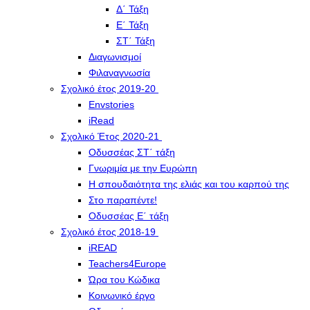
Δ΄ Τάξη
Ε΄ Τάξη
ΣΤ΄ Τάξη
Διαγωνισμοί
Φιλαναγνωσία
Σχολικό έτος 2019-20
Envstories
iRead
Σχολικό Έτος 2020-21
Οδυσσέας ΣΤ΄ τάξη
Γνωριμία με την Ευρώπη
Η σπουδαιότητα της ελιάς και του καρπού της
Στο παραπέντε!
Οδυσσέας Ε΄ τάξη
Σχολικό έτος 2018-19
iREAD
Teachers4Europe
Ώρα του Κώδικα
Κοινωνικό έργο