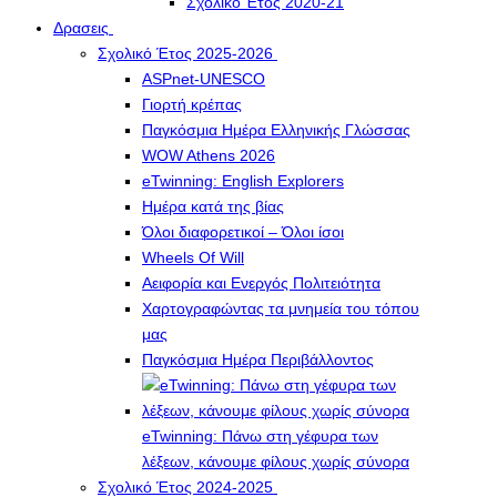
Σχολικό Έτος 2020-21
Δρασεις
Σχολικό Έτος 2025-2026
ASPnet-UNESCO
Γιορτή κρέπας
Παγκόσμια Ημέρα Ελληνικής Γλώσσας
WOW Athens 2026
eTwinning: English Explorers
Ημέρα κατά της βίας
Όλοι διαφορετικοί – Όλοι ίσοι
Wheels Of Will
Αειφορία και Ενεργός Πολιτειότητα
Χαρτογραφώντας τα μνημεία του τόπου
μας
Παγκόσμια Ημέρα Περιβάλλοντος
eTwinning: Πάνω στη γέφυρα των
λέξεων, κάνουμε φίλους χωρίς σύνορα
Σχολικό Έτος 2024-2025