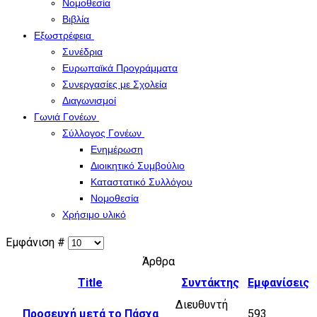
Νομοθεσία
Βιβλία
Εξωστρέφεια
Συνέδρια
Ευρωπαϊκά Προγράμματα
Συνεργασίες με Σχολεία
Διαγωνισμοί
Γωνιά Γονέων
Σύλλογος Γονέων
Ενημέρωση
Διοικητικό Συμβούλιο
Καταστατικό Συλλόγου
Νομοθεσία
Χρήσιμο υλικό
Εμφάνιση #
Άρθρα
Title
Συντάκτης
Εμφανίσεις
Διευθυντή
Προσευχή μετά το Πάσχα
593