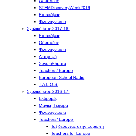
Οδυσσέας
STEMDiscoveryWeek2019
Επισκέψεις
Φιλαναγνωσία
Σχολικό έτος 2017-18
Επισκέψεις
Οδυσσέας
Φιλαναγνωσία
Διατροφή
Συναισθήματα
Teachers4Europe
European School Radio
T.A.L.O.S.
Σχολικό έτος 2016-17
Εκδρομές
Μαγική Γέφυρα
Φιλαναγνωσία
Teachers4Europe
Ταξιδεύοντας στην Ευρώπη
Teachers for Europe