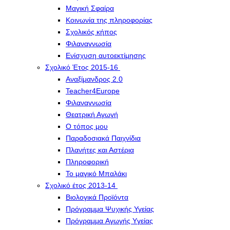
Μαγική Σφαίρα
Kοινωνία της πληροφορίας
Σχολικός κήπος
Φιλαναγνωσία
Eνίσχυση αυτοεκτίμησης
Σχολικό Έτος 2015-16
Αναξίμανδρος 2.0
Teacher4Europe
Φιλαναγνωσία
Θεατρική Αγωγή
Ο τόπος μου
Παραδοσιακά Παιχνίδια
Πλανήτες και Αστέρια
Πληροφορική
Το μαγικό Μπαλάκι
Σχολικό έτος 2013-14
Βιολογικά Προϊόντα
Πρόγραμμα Ψυχικής Υγείας
Πρόγραμμα Aγωγής Yγείας