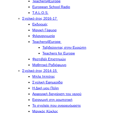
Teachers4Europe
European School Radio
T.A.L.O.S.
Σχολικό έτος 2016-17
Εκδρομές
Μαγική Γέφυρα
Φιλαναγνωσία
Teachers4Europe
Ταξιδεύοντας στην Ευρώπη
Teachers for Europe
Φεστιβάλ Επιστημών
Μαθητικό Ραδιόφωνο
Σχολικό έτος 2014-15
Μπλε Ιππότες
Σχολική Εφημερίδα
Η Δική μου Πόλη
Αειφορική διαχείριση του νερού
Εισαγωγή στη ρομποτική
Το σχολείο που ονειρευόμαστε
Μαγικός Κύκλος