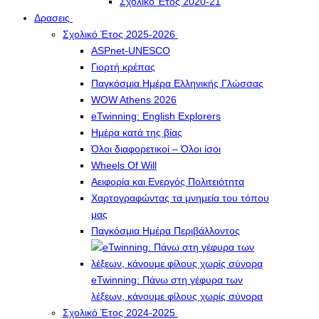
Σχολικό Έτος 2020-21
Δρασεις
Σχολικό Έτος 2025-2026
ASPnet-UNESCO
Γιορτή κρέπας
Παγκόσμια Ημέρα Ελληνικής Γλώσσας
WOW Athens 2026
eTwinning: English Explorers
Ημέρα κατά της βίας
Όλοι διαφορετικοί – Όλοι ίσοι
Wheels Of Will
Αειφορία και Ενεργός Πολιτειότητα
Χαρτογραφώντας τα μνημεία του τόπου
μας
Παγκόσμια Ημέρα Περιβάλλοντος
eTwinning: Πάνω στη γέφυρα των
λέξεων, κάνουμε φίλους χωρίς σύνορα
Σχολικό Έτος 2024-2025