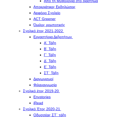
Από τη Μυθολογία στο διάστημα
Αποκριάτικες Εκδηλώσεις
Αειφόρο Σχολείο
ACT Greener
Όμιλος ρομποτικής
Σχολικό έτος 2021-2022
Εργαστήρια Δεξιοτήτων
Α΄ Τάξη
Β΄ Τάξη
Γ΄ Τάξη
Δ΄ Τάξη
Ε΄ Τάξη
ΣΤ΄ Τάξη
Διαγωνισμοί
Φιλαναγνωσία
Σχολικό έτος 2019-20
Envstories
iRead
Σχολικό Έτος 2020-21
Οδυσσέας ΣΤ΄ τάξη