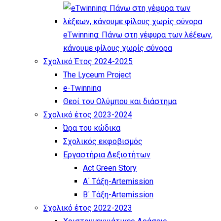
eTwinning: Πάνω στη γέφυρα των λέξεων,
κάνουμε φίλους χωρίς σύνορα
Σχολικό Έτος 2024-2025
The Lyceum Project
e-Twinning
Θεοί του Ολύμπου και διάστημα
Σχολικό έτος 2023-2024
Ώρα του κώδικα
Σχολικός εκφοβισμός
Εργαστήρια Δεξιοτήτων
Act Green Story
Α΄ Τάξη-Artemission
Β΄ Τάξη-Artemission
Σχολικό έτος 2022-2023