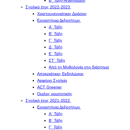
Β΄ Τάξη-Artemission
Σχολικό έτος 2022-2023
Χριστουγεννιάτικες Δράσεις
Εργαστήρια Δεξιοτήτων
Α΄ Τάξη
Β΄ Τάξη
Γ΄ Τάξη
Δ΄ Τάξη
Ε΄ Τάξη
ΣΤ΄ Τάξη
Από τη Μυθολογία στο διάστημα
Αποκριάτικες Εκδηλώσεις
Αειφόρο Σχολείο
ACT Greener
Όμιλος ρομποτικής
Σχολικό έτος 2021-2022
Εργαστήρια Δεξιοτήτων
Α΄ Τάξη
Β΄ Τάξη
Γ΄ Τάξη