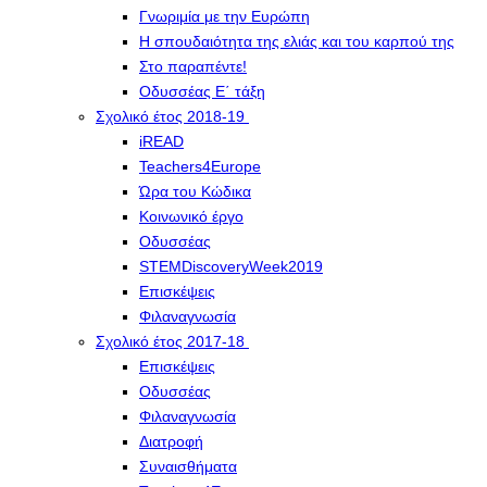
Γνωριμία με την Ευρώπη
Η σπουδαιότητα της ελιάς και του καρπού της
Στο παραπέντε!
Οδυσσέας Ε΄ τάξη
Σχολικό έτος 2018-19
iREAD
Teachers4Europe
Ώρα του Κώδικα
Κοινωνικό έργο
Οδυσσέας
STEMDiscoveryWeek2019
Επισκέψεις
Φιλαναγνωσία
Σχολικό έτος 2017-18
Επισκέψεις
Οδυσσέας
Φιλαναγνωσία
Διατροφή
Συναισθήματα