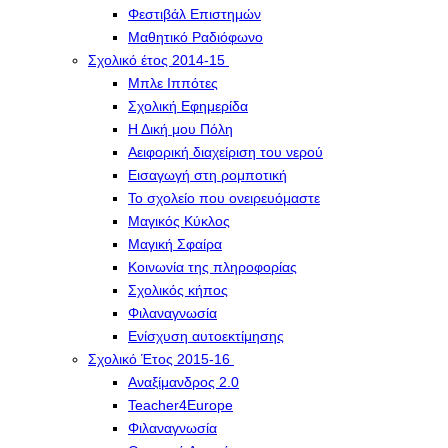
Φεστιβάλ Επιστημών
Μαθητικό Ραδιόφωνο
Σχολικό έτος 2014-15
Μπλε Ιππότες
Σχολική Εφημερίδα
Η Δική μου Πόλη
Αειφορική διαχείριση του νερού
Εισαγωγή στη ρομποτική
Το σχολείο που ονειρευόμαστε
Μαγικός Κύκλος
Μαγική Σφαίρα
Kοινωνία της πληροφορίας
Σχολικός κήπος
Φιλαναγνωσία
Eνίσχυση αυτοεκτίμησης
Σχολικό Έτος 2015-16
Αναξίμανδρος 2.0
Teacher4Europe
Φιλαναγνωσία