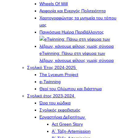
Wheels Of Will
Αειφορία και Ενεργός Πολιτειότητα
Χαρτογραφώντας τα μνημεία του τόπου
μας
Παγκόσμια Ημέρα Περιβάλλοντος
eTwinning: Πάνω στη γέφυρα των
λέξεων, κάνουμε φίλους χωρίς σύνορα
Σχολικό Έτος 2024-2025
The Lyceum Project
e-Twinning
Θεοί του Ολύμπου και διάστημα
Σχολικό έτος 2023-2024
Ώρα του κώδικα
Σχολικός εκφοβισμός
Εργαστήρια Δεξιοτήτων
Act Green Story
Α΄ Τάξη-Artemission