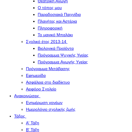
Θεατρική Αγωγή
Ο τόπος μου
Παραδοσιακά Παιχνίδια
Πλανήτες και Αστέρια
Πληροφορική
Το μαγικό Μπαλάκι
Σχολικό έτος 2013-14
Βιολογικά Προϊόντα
Πρόγραμμα Ψυχικής Υγείας
Πρόγραμμα Aγωγής Yγείας
Πρόγραμμα Μετάβασης
Εφημερίδα
Ασφάλεια στο διαδίκτυο
Αειφόρο Σχολείο
Ανακοινώσεις
Ενημέρωση γονέων
Ημερολόγιο σχολικής ζωής
Τάξεις
Α' Τάξη
Β' Τάξη