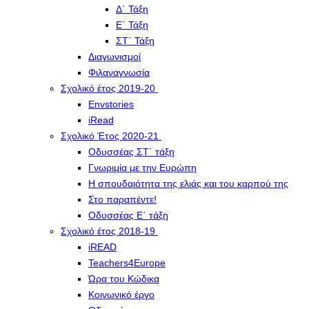
Δ΄ Τάξη
Ε΄ Τάξη
ΣΤ΄ Τάξη
Διαγωνισμοί
Φιλαναγνωσία
Σχολικό έτος 2019-20
Envstories
iRead
Σχολικό Έτος 2020-21
Οδυσσέας ΣΤ΄ τάξη
Γνωριμία με την Ευρώπη
Η σπουδαιότητα της ελιάς και του καρπού της
Στο παραπέντε!
Οδυσσέας Ε΄ τάξη
Σχολικό έτος 2018-19
iREAD
Teachers4Europe
Ώρα του Κώδικα
Κοινωνικό έργο