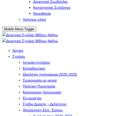
Διοικητικό Συμβούλιο
Καταστατικό Συλλόγου
Νομοθεσία
Χρήσιμο υλικό
Mobile Menu Toggle
Αρχική
Σχολείο
Ιστορία σχολείου
Εκπαιδευτικοί
Ωρολόγιο πρόγραμμα 2025-2026
Συνεργασία με γονείς
Πολιτική Προστασία
Κανονισμός Λειτουργίας
Ευχαριστίες
Σχέδιο Δράσης - Δεξιότητες
Αξιολόγηση Εκπ. Έργου