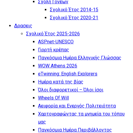
Σχολή Γονέων
Σχολικό Έτος 2014-15
Σχολικό Έτος 2020-21
Δρασεις
Σχολικό Έτος 2025-2026
ASPnet-UNESCO
Γιορτή κρέπας
Παγκόσμια Ημέρα Ελληνικής Γλώσσας
WOW Athens 2026
eTwinning: English Explorers
Ημέρα κατά της βίας
Όλοι διαφορετικοί – Όλοι ίσοι
Wheels Of Will
Αειφορία και Ενεργός Πολιτειότητα
Χαρτογραφώντας τα μνημεία του τόπου
μας
Παγκόσμια Ημέρα Περιβάλλοντος