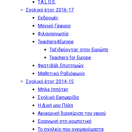
T.A.L.O.S.
Σχολικό έτος 2016-17
Εκδρομές
Μαγική Γέφυρα
Φιλαναγνωσία
Teachers4Europe
Ταξιδεύοντας στην Ευρώπη
Teachers for Europe
Φεστιβάλ Επιστημών
Μαθητικό Ραδιόφωνο
Σχολικό έτος 2014-15
Μπλε Ιππότες
Σχολική Εφημερίδα
Η Δική μου Πόλη
Αειφορική διαχείριση του νερού
Εισαγωγή στη ρομποτική
Το σχολείο που ονειρευόμαστε