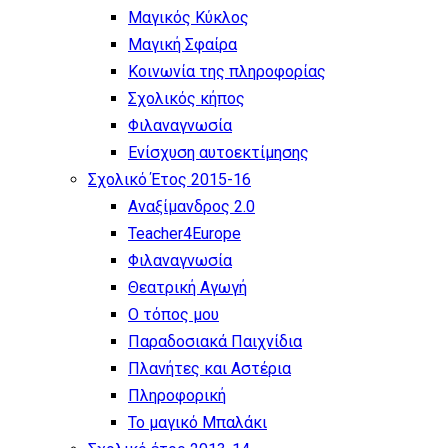
Μαγικός Κύκλος
Μαγική Σφαίρα
Kοινωνία της πληροφορίας
Σχολικός κήπος
Φιλαναγνωσία
Eνίσχυση αυτοεκτίμησης
Σχολικό Έτος 2015-16
Αναξίμανδρος 2.0
Teacher4Europe
Φιλαναγνωσία
Θεατρική Αγωγή
Ο τόπος μου
Παραδοσιακά Παιχνίδια
Πλανήτες και Αστέρια
Πληροφορική
Το μαγικό Μπαλάκι