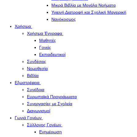
Μικρά Βιβλία με Μεγάλα Νοήματα
Υγιεινή Διατροφή και Σχολική Μαγειρική
Νανόκοσμος
Χρήσιμα
Χρήσιμα Έγγραφα
Μαθητές
Γονείς
Εκπαιδευτικοί
Συνδέσεις
Νομοθεσία
Βιβλία
Εξωστρέφεια
Συνέδρια
Ευρωπαϊκά Προγράμματα
Συνεργασίες με Σχολεία
Διαγωνισμοί
Γωνιά Γονέων
Σύλλογος Γονέων
Ενημέρωση