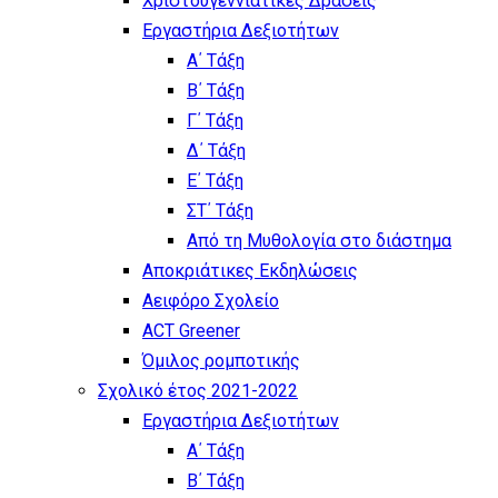
Χριστουγεννιάτικες Δράσεις
Εργαστήρια Δεξιοτήτων
Α΄ Τάξη
Β΄ Τάξη
Γ΄ Τάξη
Δ΄ Τάξη
Ε΄ Τάξη
ΣΤ΄ Τάξη
Από τη Μυθολογία στο διάστημα
Αποκριάτικες Εκδηλώσεις
Αειφόρο Σχολείο
ACT Greener
Όμιλος ρομποτικής
Σχολικό έτος 2021-2022
Εργαστήρια Δεξιοτήτων
Α΄ Τάξη
Β΄ Τάξη