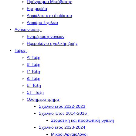
Πρόγραμμα Μετάβασης
Εφημερίδα
Ασφάλεια στο διαδίκτυο
Αειφόρο Σχολείο
Ανακοινώσεις
Ενημέρωση γονέων
Ημερολόγιο σχολικής ζωής
Τάξεις
Α' Τάξη
Β' Τάξη
Γ' Τάξη
Δ' Τάξη
Ε΄ Τάξη
ΣΤ΄ Τάξη
Ολοήμερο τμήμα
Σχολικό έτος 2022-2023
Σχολικό Έτος 2014-2015
Στοματική και προσωπική υγιεινή
Σχολικό έτος 2023-2024
Μικροί Αρχαιολόγοι