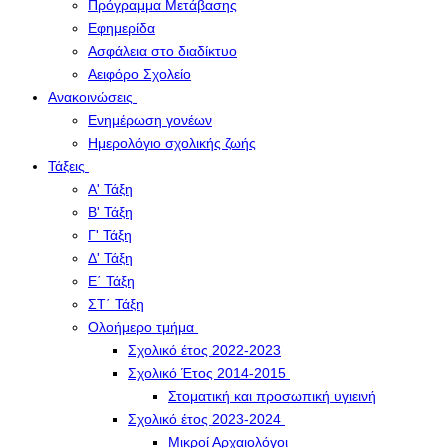
Πρόγραμμα Μετάβασης
Εφημερίδα
Ασφάλεια στο διαδίκτυο
Αειφόρο Σχολείο
Ανακοινώσεις
Ενημέρωση γονέων
Ημερολόγιο σχολικής ζωής
Τάξεις
Α' Τάξη
Β' Τάξη
Γ' Τάξη
Δ' Τάξη
Ε΄ Τάξη
ΣΤ΄ Τάξη
Ολοήμερο τμήμα
Σχολικό έτος 2022-2023
Σχολικό Έτος 2014-2015
Στοματική και προσωπική υγιεινή
Σχολικό έτος 2023-2024
Μικροί Αρχαιολόγοι