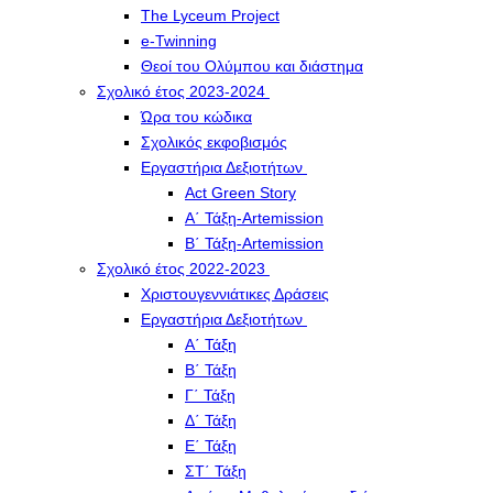
The Lyceum Project
e-Twinning
Θεοί του Ολύμπου και διάστημα
Σχολικό έτος 2023-2024
Ώρα του κώδικα
Σχολικός εκφοβισμός
Εργαστήρια Δεξιοτήτων
Act Green Story
Α΄ Τάξη-Artemission
Β΄ Τάξη-Artemission
Σχολικό έτος 2022-2023
Χριστουγεννιάτικες Δράσεις
Εργαστήρια Δεξιοτήτων
Α΄ Τάξη
Β΄ Τάξη
Γ΄ Τάξη
Δ΄ Τάξη
Ε΄ Τάξη
ΣΤ΄ Τάξη