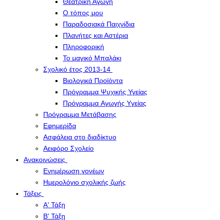
Θεατρική Αγωγή
Ο τόπος μου
Παραδοσιακά Παιχνίδια
Πλανήτες και Αστέρια
Πληροφορική
Το μαγικό Μπαλάκι
Σχολικό έτος 2013-14
Βιολογικά Προϊόντα
Πρόγραμμα Ψυχικής Υγείας
Πρόγραμμα Aγωγής Yγείας
Πρόγραμμα Μετάβασης
Εφημερίδα
Ασφάλεια στο διαδίκτυο
Αειφόρο Σχολείο
Ανακοινώσεις
Ενημέρωση γονέων
Ημερολόγιο σχολικής ζωής
Τάξεις
Α' Τάξη
Β' Τάξη