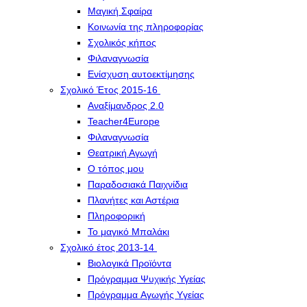
Μαγική Σφαίρα
Kοινωνία της πληροφορίας
Σχολικός κήπος
Φιλαναγνωσία
Eνίσχυση αυτοεκτίμησης
Σχολικό Έτος 2015-16
Αναξίμανδρος 2.0
Teacher4Europe
Φιλαναγνωσία
Θεατρική Αγωγή
Ο τόπος μου
Παραδοσιακά Παιχνίδια
Πλανήτες και Αστέρια
Πληροφορική
Το μαγικό Μπαλάκι
Σχολικό έτος 2013-14
Βιολογικά Προϊόντα
Πρόγραμμα Ψυχικής Υγείας
Πρόγραμμα Aγωγής Yγείας