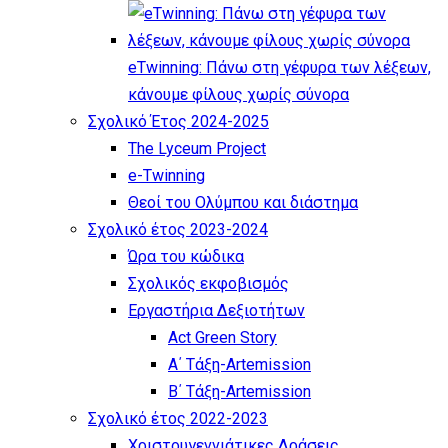
eTwinning: Πάνω στη γέφυρα των λέξεων,
κάνουμε φίλους χωρίς σύνορα
Σχολικό Έτος 2024-2025
The Lyceum Project
e-Twinning
Θεοί του Ολύμπου και διάστημα
Σχολικό έτος 2023-2024
Ώρα του κώδικα
Σχολικός εκφοβισμός
Εργαστήρια Δεξιοτήτων
Act Green Story
Α΄ Τάξη-Artemission
Β΄ Τάξη-Artemission
Σχολικό έτος 2022-2023
Χριστουγεννιάτικες Δράσεις