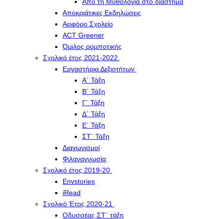
Από τη Μυθολογία στο διάστημα
Αποκριάτικες Εκδηλώσεις
Αειφόρο Σχολείο
ACT Greener
Όμιλος ρομποτικής
Σχολικό έτος 2021-2022
Εργαστήρια Δεξιοτήτων
Α΄ Τάξη
Β΄ Τάξη
Γ΄ Τάξη
Δ΄ Τάξη
Ε΄ Τάξη
ΣΤ΄ Τάξη
Διαγωνισμοί
Φιλαναγνωσία
Σχολικό έτος 2019-20
Envstories
iRead
Σχολικό Έτος 2020-21
Οδυσσέας ΣΤ΄ τάξη