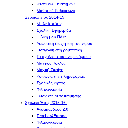
Φεστιβάλ Επιστημών
Μαθητικό Ραδιόφωνο
Σχολικό έτος 2014-15
Μπλε Ιππότες
Σχολική Εφημερίδα
Η Δική μου Πόλη
Αειφορική διαχείριση του νερού
Εισαγωγή στη ρομποτική
Το σχολείο που ονειρευόμαστε
Μαγικός Κύκλος
Μαγική Σφαίρα
Kοινωνία της πληροφορίας
Σχολικός κήπος
Φιλαναγνωσία
Eνίσχυση αυτοεκτίμησης
Σχολικό Έτος 2015-16
Αναξίμανδρος 2.0
Teacher4Europe
Φιλαναγνωσία