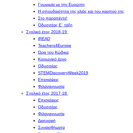
Γνωριμία με την Ευρώπη
Η σπουδαιότητα της ελιάς και του καρπού της
Στο παραπέντε!
Οδυσσέας Ε΄ τάξη
Σχολικό έτος 2018-19
iREAD
Teachers4Europe
Ώρα του Κώδικα
Κοινωνικό έργο
Οδυσσέας
STEMDiscoveryWeek2019
Επισκέψεις
Φιλαναγνωσία
Σχολικό έτος 2017-18
Επισκέψεις
Οδυσσέας
Φιλαναγνωσία
Διατροφή
Συναισθήματα