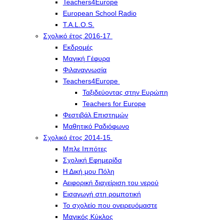
Teachers4Europe
European School Radio
T.A.L.O.S.
Σχολικό έτος 2016-17
Εκδρομές
Μαγική Γέφυρα
Φιλαναγνωσία
Teachers4Europe
Ταξιδεύοντας στην Ευρώπη
Teachers for Europe
Φεστιβάλ Επιστημών
Μαθητικό Ραδιόφωνο
Σχολικό έτος 2014-15
Μπλε Ιππότες
Σχολική Εφημερίδα
Η Δική μου Πόλη
Αειφορική διαχείριση του νερού
Εισαγωγή στη ρομποτική
Το σχολείο που ονειρευόμαστε
Μαγικός Κύκλος