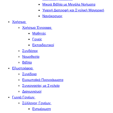
Μικρά Βιβλία με Μεγάλα Νοήματα
Υγιεινή Διατροφή και Σχολική Μαγειρική
Νανόκοσμος
Χρήσιμα
Χρήσιμα Έγγραφα
Μαθητές
Γονείς
Εκπαιδευτικοί
Συνδέσεις
Νομοθεσία
Βιβλία
Εξωστρέφεια
Συνέδρια
Ευρωπαϊκά Προγράμματα
Συνεργασίες με Σχολεία
Διαγωνισμοί
Γωνιά Γονέων
Σύλλογος Γονέων
Ενημέρωση