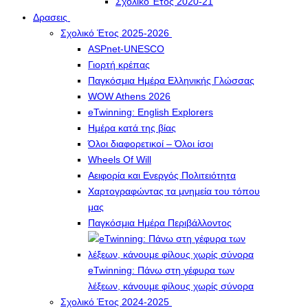
Σχολικό Έτος 2020-21
Δρασεις
Σχολικό Έτος 2025-2026
ASPnet-UNESCO
Γιορτή κρέπας
Παγκόσμια Ημέρα Ελληνικής Γλώσσας
WOW Athens 2026
eTwinning: English Explorers
Ημέρα κατά της βίας
Όλοι διαφορετικοί – Όλοι ίσοι
Wheels Of Will
Αειφορία και Ενεργός Πολιτειότητα
Χαρτογραφώντας τα μνημεία του τόπου
μας
Παγκόσμια Ημέρα Περιβάλλοντος
eTwinning: Πάνω στη γέφυρα των
λέξεων, κάνουμε φίλους χωρίς σύνορα
Σχολικό Έτος 2024-2025