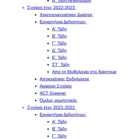
Β΄ Τάξη-Artemission
Σχολικό έτος 2022-2023
Χριστουγεννιάτικες Δράσεις
Εργαστήρια Δεξιοτήτων
Α΄ Τάξη
Β΄ Τάξη
Γ΄ Τάξη
Δ΄ Τάξη
Ε΄ Τάξη
ΣΤ΄ Τάξη
Από τη Μυθολογία στο διάστημα
Αποκριάτικες Εκδηλώσεις
Αειφόρο Σχολείο
ACT Greener
Όμιλος ρομποτικής
Σχολικό έτος 2021-2022
Εργαστήρια Δεξιοτήτων
Α΄ Τάξη
Β΄ Τάξη
Γ΄ Τάξη