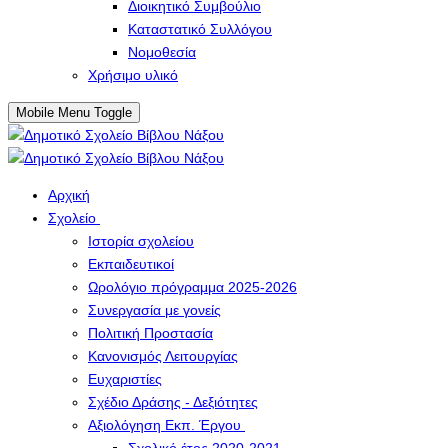
Διοικητικό Συμβούλιο
Καταστατικό Συλλόγου
Νομοθεσία
Χρήσιμο υλικό
Mobile Menu Toggle
Αρχική
Σχολείο
Ιστορία σχολείου
Εκπαιδευτικοί
Ωρολόγιο πρόγραμμα 2025-2026
Συνεργασία με γονείς
Πολιτική Προστασία
Κανονισμός Λειτουργίας
Ευχαριστίες
Σχέδιο Δράσης - Δεξιότητες
Αξιολόγηση Εκπ. Έργου