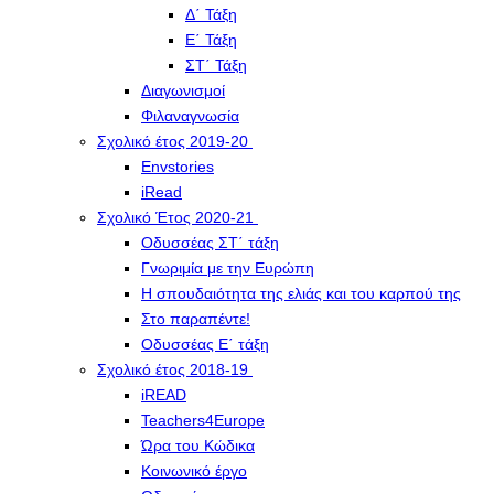
Δ΄ Τάξη
Ε΄ Τάξη
ΣΤ΄ Τάξη
Διαγωνισμοί
Φιλαναγνωσία
Σχολικό έτος 2019-20
Envstories
iRead
Σχολικό Έτος 2020-21
Οδυσσέας ΣΤ΄ τάξη
Γνωριμία με την Ευρώπη
Η σπουδαιότητα της ελιάς και του καρπού της
Στο παραπέντε!
Οδυσσέας Ε΄ τάξη
Σχολικό έτος 2018-19
iREAD
Teachers4Europe
Ώρα του Κώδικα
Κοινωνικό έργο