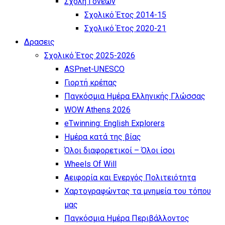
Σχολή Γονέων
Σχολικό Έτος 2014-15
Σχολικό Έτος 2020-21
Δρασεις
Σχολικό Έτος 2025-2026
ASPnet-UNESCO
Γιορτή κρέπας
Παγκόσμια Ημέρα Ελληνικής Γλώσσας
WOW Athens 2026
eTwinning: English Explorers
Ημέρα κατά της βίας
Όλοι διαφορετικοί – Όλοι ίσοι
Wheels Of Will
Αειφορία και Ενεργός Πολιτειότητα
Χαρτογραφώντας τα μνημεία του τόπου
μας
Παγκόσμια Ημέρα Περιβάλλοντος