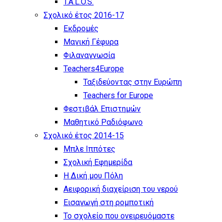
T.A.L.O.S.
Σχολικό έτος 2016-17
Εκδρομές
Μαγική Γέφυρα
Φιλαναγνωσία
Teachers4Europe
Ταξιδεύοντας στην Ευρώπη
Teachers for Europe
Φεστιβάλ Επιστημών
Μαθητικό Ραδιόφωνο
Σχολικό έτος 2014-15
Μπλε Ιππότες
Σχολική Εφημερίδα
Η Δική μου Πόλη
Αειφορική διαχείριση του νερού
Εισαγωγή στη ρομποτική
Το σχολείο που ονειρευόμαστε