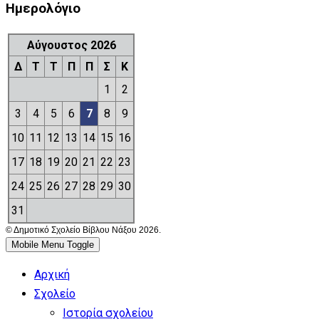
Ημερολόγιο
Αύγουστος 2026
Δ
Τ
Τ
Π
Π
Σ
Κ
1
2
3
4
5
6
7
8
9
10
11
12
13
14
15
16
17
18
19
20
21
22
23
24
25
26
27
28
29
30
31
© Δημοτικό Σχολείο Βίβλου Νάξου 2026.
Mobile Menu Toggle
Αρχική
Σχολείο
Ιστορία σχολείου