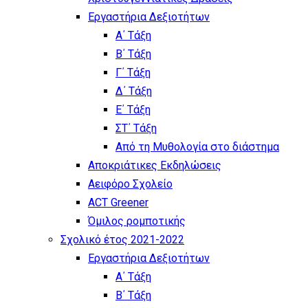
Εργαστήρια Δεξιοτήτων
Α΄ Τάξη
Β΄ Τάξη
Γ΄ Τάξη
Δ΄ Τάξη
Ε΄ Τάξη
ΣΤ΄ Τάξη
Από τη Μυθολογία στο διάστημα
Αποκριάτικες Εκδηλώσεις
Αειφόρο Σχολείο
ACT Greener
Όμιλος ρομποτικής
Σχολικό έτος 2021-2022
Εργαστήρια Δεξιοτήτων
Α΄ Τάξη
Β΄ Τάξη