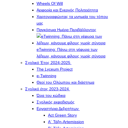
Wheels Of Will
Αειφορία και Ενεργός Πολιτειότητα
Χαρτογραφώντας τα μνημεία του τόπου
μας
Παγκόσμια Ημέρα Περιβάλλοντος
eTwinning: Πάνω στη γέφυρα των
λέξεων, κάνουμε φίλους χωρίς σύνορα
Σχολικό Έτος 2024-2025
The Lyceum Project
e-Twinning
Θεοί του Ολύμπου και διάστημα
Σχολικό έτος 2023-2024
Ώρα του κώδικα
Σχολικός εκφοβισμός
Εργαστήρια Δεξιοτήτων
Act Green Story
Α΄ Τάξη-Artemission