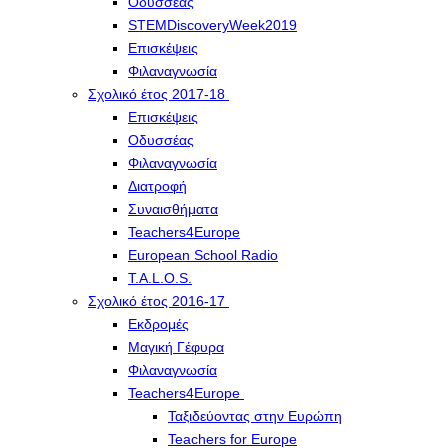
Οδυσσέας
STEMDiscoveryWeek2019
Επισκέψεις
Φιλαναγνωσία
Σχολικό έτος 2017-18
Επισκέψεις
Οδυσσέας
Φιλαναγνωσία
Διατροφή
Συναισθήματα
Teachers4Europe
European School Radio
T.A.L.O.S.
Σχολικό έτος 2016-17
Εκδρομές
Μαγική Γέφυρα
Φιλαναγνωσία
Teachers4Europe
Ταξιδεύοντας στην Ευρώπη
Teachers for Europe