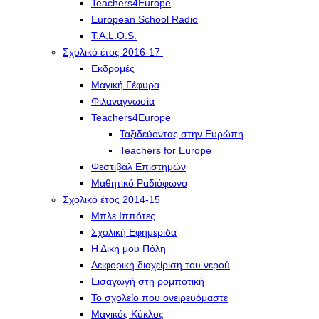
Teachers4Europe
European School Radio
T.A.L.O.S.
Σχολικό έτος 2016-17
Εκδρομές
Μαγική Γέφυρα
Φιλαναγνωσία
Teachers4Europe
Ταξιδεύοντας στην Ευρώπη
Teachers for Europe
Φεστιβάλ Επιστημών
Μαθητικό Ραδιόφωνο
Σχολικό έτος 2014-15
Μπλε Ιππότες
Σχολική Εφημερίδα
Η Δική μου Πόλη
Αειφορική διαχείριση του νερού
Εισαγωγή στη ρομποτική
Το σχολείο που ονειρευόμαστε
Μαγικός Κύκλος