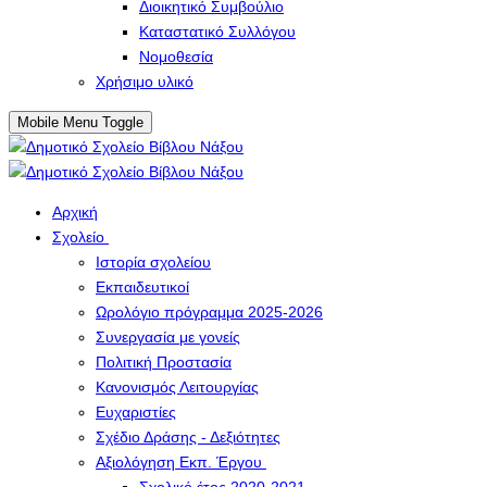
Διοικητικό Συμβούλιο
Καταστατικό Συλλόγου
Νομοθεσία
Χρήσιμο υλικό
Mobile Menu Toggle
Αρχική
Σχολείο
Ιστορία σχολείου
Εκπαιδευτικοί
Ωρολόγιο πρόγραμμα 2025-2026
Συνεργασία με γονείς
Πολιτική Προστασία
Κανονισμός Λειτουργίας
Ευχαριστίες
Σχέδιο Δράσης - Δεξιότητες
Αξιολόγηση Εκπ. Έργου