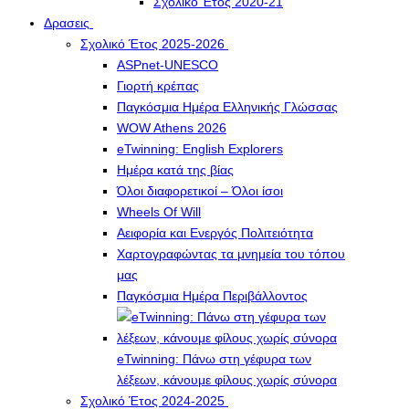
Σχολικό Έτος 2020-21
Δρασεις
Σχολικό Έτος 2025-2026
ASPnet-UNESCO
Γιορτή κρέπας
Παγκόσμια Ημέρα Ελληνικής Γλώσσας
WOW Athens 2026
eTwinning: English Explorers
Ημέρα κατά της βίας
Όλοι διαφορετικοί – Όλοι ίσοι
Wheels Of Will
Αειφορία και Ενεργός Πολιτειότητα
Χαρτογραφώντας τα μνημεία του τόπου
μας
Παγκόσμια Ημέρα Περιβάλλοντος
eTwinning: Πάνω στη γέφυρα των
λέξεων, κάνουμε φίλους χωρίς σύνορα
Σχολικό Έτος 2024-2025