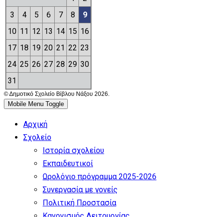
3
4
5
6
7
8
9
10
11
12
13
14
15
16
17
18
19
20
21
22
23
24
25
26
27
28
29
30
31
© Δημοτικό Σχολείο Βίβλου Νάξου 2026.
Mobile Menu Toggle
Αρχική
Σχολείο
Ιστορία σχολείου
Εκπαιδευτικοί
Ωρολόγιο πρόγραμμα 2025-2026
Συνεργασία με γονείς
Πολιτική Προστασία
Κανονισμός Λειτουργίας