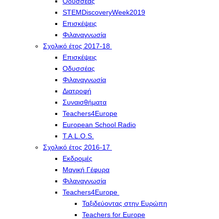
Οδυσσέας
STEMDiscoveryWeek2019
Επισκέψεις
Φιλαναγνωσία
Σχολικό έτος 2017-18
Επισκέψεις
Οδυσσέας
Φιλαναγνωσία
Διατροφή
Συναισθήματα
Teachers4Europe
European School Radio
T.A.L.O.S.
Σχολικό έτος 2016-17
Εκδρομές
Μαγική Γέφυρα
Φιλαναγνωσία
Teachers4Europe
Ταξιδεύοντας στην Ευρώπη
Teachers for Europe