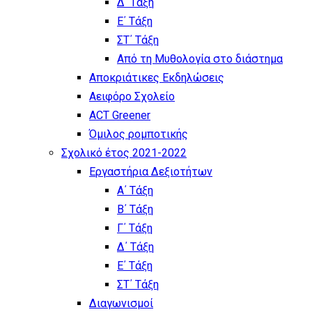
Δ΄ Τάξη
Ε΄ Τάξη
ΣΤ΄ Τάξη
Από τη Μυθολογία στο διάστημα
Αποκριάτικες Εκδηλώσεις
Αειφόρο Σχολείο
ACT Greener
Όμιλος ρομποτικής
Σχολικό έτος 2021-2022
Εργαστήρια Δεξιοτήτων
Α΄ Τάξη
Β΄ Τάξη
Γ΄ Τάξη
Δ΄ Τάξη
Ε΄ Τάξη
ΣΤ΄ Τάξη
Διαγωνισμοί