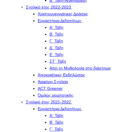
Β΄ Τάξη-Artemission
Σχολικό έτος 2022-2023
Χριστουγεννιάτικες Δράσεις
Εργαστήρια Δεξιοτήτων
Α΄ Τάξη
Β΄ Τάξη
Γ΄ Τάξη
Δ΄ Τάξη
Ε΄ Τάξη
ΣΤ΄ Τάξη
Από τη Μυθολογία στο διάστημα
Αποκριάτικες Εκδηλώσεις
Αειφόρο Σχολείο
ACT Greener
Όμιλος ρομποτικής
Σχολικό έτος 2021-2022
Εργαστήρια Δεξιοτήτων
Α΄ Τάξη
Β΄ Τάξη
Γ΄ Τάξη