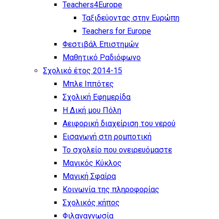
Teachers4Europe
Ταξιδεύοντας στην Ευρώπη
Teachers for Europe
Φεστιβάλ Επιστημών
Μαθητικό Ραδιόφωνο
Σχολικό έτος 2014-15
Μπλε Ιππότες
Σχολική Εφημερίδα
Η Δική μου Πόλη
Αειφορική διαχείριση του νερού
Εισαγωγή στη ρομποτική
Το σχολείο που ονειρευόμαστε
Μαγικός Κύκλος
Μαγική Σφαίρα
Kοινωνία της πληροφορίας
Σχολικός κήπος
Φιλαναγνωσία