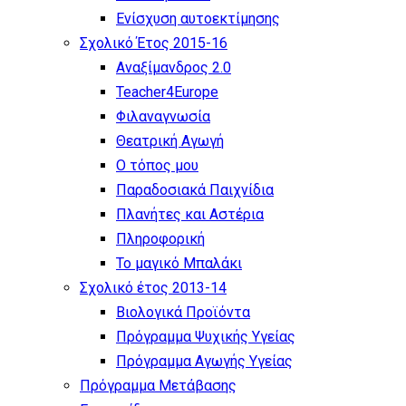
Eνίσχυση αυτοεκτίμησης
Σχολικό Έτος 2015-16
Αναξίμανδρος 2.0
Teacher4Europe
Φιλαναγνωσία
Θεατρική Αγωγή
Ο τόπος μου
Παραδοσιακά Παιχνίδια
Πλανήτες και Αστέρια
Πληροφορική
Το μαγικό Μπαλάκι
Σχολικό έτος 2013-14
Βιολογικά Προϊόντα
Πρόγραμμα Ψυχικής Υγείας
Πρόγραμμα Aγωγής Yγείας
Πρόγραμμα Μετάβασης