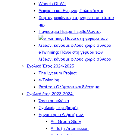
Wheels Of Will
Αειφορία και Ενεργός Πολιτειότητα
Χαρτογραφώντας τα μνημεία του τόπου
μας
Παγκόσμια Ημέρα Περιβάλλοντος
eTwinning: Πάνω στη γέφυρα των
λέξεων, κάνουμε φίλους χωρίς σύνορα
Σχολικό Έτος 2024-2025
The Lyceum Project
e-Twinning
Θεοί του Ολύμπου και διάστημα
Σχολικό έτος 2023-2024
Ώρα του κώδικα
Σχολικός εκφοβισμός
Εργαστήρια Δεξιοτήτων
Act Green Story
Α΄ Τάξη-Artemission