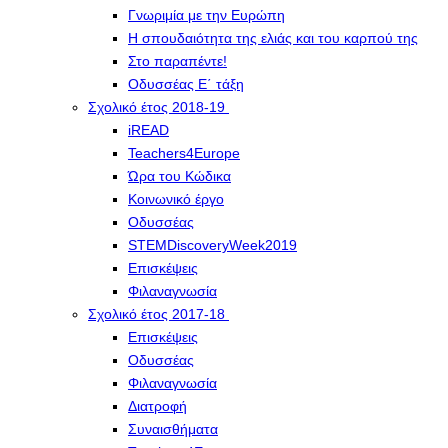
Γνωριμία με την Ευρώπη
Η σπουδαιότητα της ελιάς και του καρπού της
Στο παραπέντε!
Οδυσσέας Ε΄ τάξη
Σχολικό έτος 2018-19
iREAD
Teachers4Europe
Ώρα του Κώδικα
Κοινωνικό έργο
Οδυσσέας
STEMDiscoveryWeek2019
Επισκέψεις
Φιλαναγνωσία
Σχολικό έτος 2017-18
Επισκέψεις
Οδυσσέας
Φιλαναγνωσία
Διατροφή
Συναισθήματα