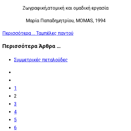
Ζωγραφική,ατομική και ομαδική εργασία
Μαρία Παπαδημητρίου, ΜΟΜΑ
S
, 1994
Περισσότερα … Ταμπέλες παντού
Περισσότερα Άρθρα …
Συμμετρικές πεταλούδες
1
2
3
4
5
6