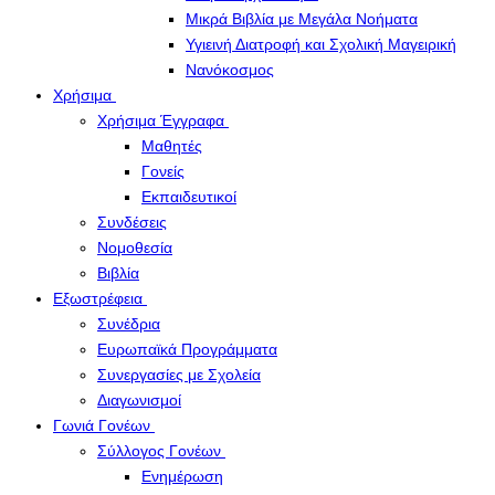
Μικρά Βιβλία με Μεγάλα Νοήματα
Υγιεινή Διατροφή και Σχολική Μαγειρική
Νανόκοσμος
Χρήσιμα
Χρήσιμα Έγγραφα
Μαθητές
Γονείς
Εκπαιδευτικοί
Συνδέσεις
Νομοθεσία
Βιβλία
Εξωστρέφεια
Συνέδρια
Ευρωπαϊκά Προγράμματα
Συνεργασίες με Σχολεία
Διαγωνισμοί
Γωνιά Γονέων
Σύλλογος Γονέων
Ενημέρωση