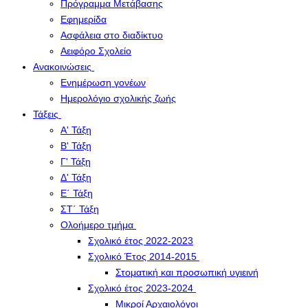
Πρόγραμμα Μετάβασης
Εφημερίδα
Ασφάλεια στο διαδίκτυο
Αειφόρο Σχολείο
Ανακοινώσεις
Ενημέρωση γονέων
Ημερολόγιο σχολικής ζωής
Τάξεις
Α' Τάξη
Β' Τάξη
Γ' Τάξη
Δ' Τάξη
Ε΄ Τάξη
ΣΤ΄ Τάξη
Ολοήμερο τμήμα
Σχολικό έτος 2022-2023
Σχολικό Έτος 2014-2015
Στοματική και προσωπική υγιεινή
Σχολικό έτος 2023-2024
Μικροί Αρχαιολόγοι