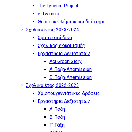
The Lyceum Project
e-Twinning
Θεοί του Ολύμπου και διάστημα
Σχολικό έτος 2023-2024
Ώρα του κώδικα
Σχολικός εκφοβισμός
Εργαστήρια Δεξιοτήτων
Act Green Story
Α΄ Τάξη-Artemission
Β΄ Τάξη-Artemission
Σχολικό έτος 2022-2023
Χριστουγεννιάτικες Δράσεις
Εργαστήρια Δεξιοτήτων
Α΄ Τάξη
Β΄ Τάξη
Γ΄ Τάξη