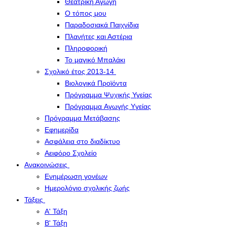
Θεατρική Αγωγή
Ο τόπος μου
Παραδοσιακά Παιχνίδια
Πλανήτες και Αστέρια
Πληροφορική
Το μαγικό Μπαλάκι
Σχολικό έτος 2013-14
Βιολογικά Προϊόντα
Πρόγραμμα Ψυχικής Υγείας
Πρόγραμμα Aγωγής Yγείας
Πρόγραμμα Μετάβασης
Εφημερίδα
Ασφάλεια στο διαδίκτυο
Αειφόρο Σχολείο
Ανακοινώσεις
Ενημέρωση γονέων
Ημερολόγιο σχολικής ζωής
Τάξεις
Α' Τάξη
Β' Τάξη