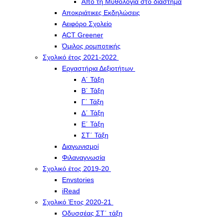
Από τη Μυθολογία στο διάστημα
Αποκριάτικες Εκδηλώσεις
Αειφόρο Σχολείο
ACT Greener
Όμιλος ρομποτικής
Σχολικό έτος 2021-2022
Εργαστήρια Δεξιοτήτων
Α΄ Τάξη
Β΄ Τάξη
Γ΄ Τάξη
Δ΄ Τάξη
Ε΄ Τάξη
ΣΤ΄ Τάξη
Διαγωνισμοί
Φιλαναγνωσία
Σχολικό έτος 2019-20
Envstories
iRead
Σχολικό Έτος 2020-21
Οδυσσέας ΣΤ΄ τάξη