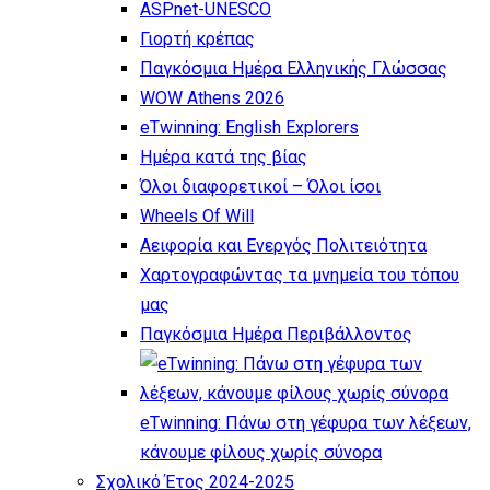
ASPnet-UNESCO
Γιορτή κρέπας
Παγκόσμια Ημέρα Ελληνικής Γλώσσας
WOW Athens 2026
eTwinning: English Explorers
Ημέρα κατά της βίας
Όλοι διαφορετικοί – Όλοι ίσοι
Wheels Of Will
Αειφορία και Ενεργός Πολιτειότητα
Χαρτογραφώντας τα μνημεία του τόπου
μας
Παγκόσμια Ημέρα Περιβάλλοντος
eTwinning: Πάνω στη γέφυρα των λέξεων,
κάνουμε φίλους χωρίς σύνορα
Σχολικό Έτος 2024-2025