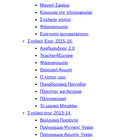
Μαγική Σφαίρα
Kοινωνία της πληροφορίας
Σχολικός κήπος
Φιλαναγνωσία
Eνίσχυση αυτοεκτίμησης
Σχολικό Έτος 2015-16
Αναξίμανδρος 2.0
Teacher4Europe
Φιλαναγνωσία
Θεατρική Αγωγή
Ο τόπος μου
Παραδοσιακά Παιχνίδια
Πλανήτες και Αστέρια
Πληροφορική
Το μαγικό Μπαλάκι
Σχολικό έτος 2013-14
Βιολογικά Προϊόντα
Πρόγραμμα Ψυχικής Υγείας
Πρόγραμμα Aγωγής Yγείας