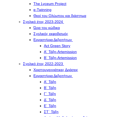
The Lyceum Project
e-Twinning
Θεοί του Ολύμπου και διάστημα
Σχολικό έτος 2023-2024
Ώρα του κώδικα
Σχολικός εκφοβισμός
Εργαστήρια Δεξιοτήτων
Act Green Story
Α΄ Τάξη-Artemission
Β΄ Τάξη-Artemission
Σχολικό έτος 2022-2023
Χριστουγεννιάτικες Δράσεις
Εργαστήρια Δεξιοτήτων
Α΄ Τάξη
Β΄ Τάξη
Γ΄ Τάξη
Δ΄ Τάξη
Ε΄ Τάξη
ΣΤ΄ Τάξη