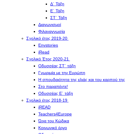
Δ΄ Τάξη
Ε΄ Τάξη
ΣΤ΄ Τάξη
Διαγωνισμοί
Φιλαναγνωσία
Σχολικό έτος 2019-20
Envstories
iRead
Σχολικό Έτος 2020-21
Οδυσσέας ΣΤ΄ τάξη
Γνωριμία με την Ευρώπη
Η σπουδαιότητα της ελιάς και του καρπού της
Στο παραπέντε!
Οδυσσέας Ε΄ τάξη
Σχολικό έτος 2018-19
iREAD
Teachers4Europe
Ώρα του Κώδικα
Κοινωνικό έργο