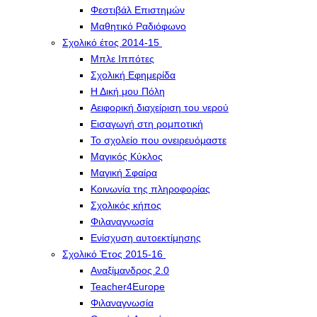
Φεστιβάλ Επιστημών
Μαθητικό Ραδιόφωνο
Σχολικό έτος 2014-15
Μπλε Ιππότες
Σχολική Εφημερίδα
Η Δική μου Πόλη
Αειφορική διαχείριση του νερού
Εισαγωγή στη ρομποτική
Το σχολείο που ονειρευόμαστε
Μαγικός Κύκλος
Μαγική Σφαίρα
Kοινωνία της πληροφορίας
Σχολικός κήπος
Φιλαναγνωσία
Eνίσχυση αυτοεκτίμησης
Σχολικό Έτος 2015-16
Αναξίμανδρος 2.0
Teacher4Europe
Φιλαναγνωσία