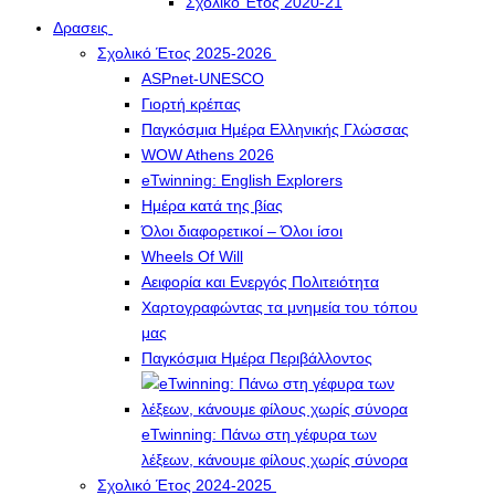
Σχολικό Έτος 2020-21
Δρασεις
Σχολικό Έτος 2025-2026
ASPnet-UNESCO
Γιορτή κρέπας
Παγκόσμια Ημέρα Ελληνικής Γλώσσας
WOW Athens 2026
eTwinning: English Explorers
Ημέρα κατά της βίας
Όλοι διαφορετικοί – Όλοι ίσοι
Wheels Of Will
Αειφορία και Ενεργός Πολιτειότητα
Χαρτογραφώντας τα μνημεία του τόπου
μας
Παγκόσμια Ημέρα Περιβάλλοντος
eTwinning: Πάνω στη γέφυρα των
λέξεων, κάνουμε φίλους χωρίς σύνορα
Σχολικό Έτος 2024-2025