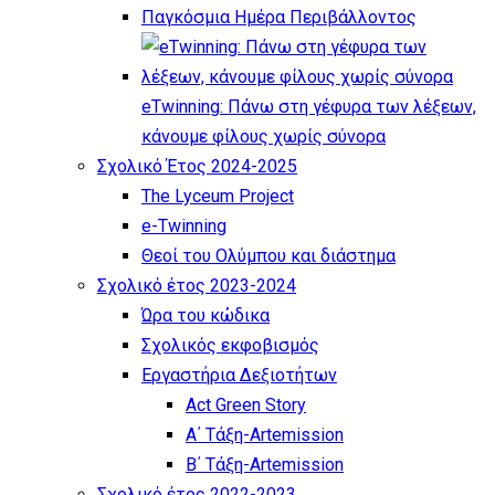
Παγκόσμια Ημέρα Περιβάλλοντος
eTwinning: Πάνω στη γέφυρα των λέξεων,
κάνουμε φίλους χωρίς σύνορα
Σχολικό Έτος 2024-2025
The Lyceum Project
e-Twinning
Θεοί του Ολύμπου και διάστημα
Σχολικό έτος 2023-2024
Ώρα του κώδικα
Σχολικός εκφοβισμός
Εργαστήρια Δεξιοτήτων
Act Green Story
Α΄ Τάξη-Artemission
Β΄ Τάξη-Artemission
Σχολικό έτος 2022-2023