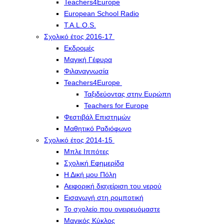
Teachers4Europe
European School Radio
T.A.L.O.S.
Σχολικό έτος 2016-17
Εκδρομές
Μαγική Γέφυρα
Φιλαναγνωσία
Teachers4Europe
Ταξιδεύοντας στην Ευρώπη
Teachers for Europe
Φεστιβάλ Επιστημών
Μαθητικό Ραδιόφωνο
Σχολικό έτος 2014-15
Μπλε Ιππότες
Σχολική Εφημερίδα
Η Δική μου Πόλη
Αειφορική διαχείριση του νερού
Εισαγωγή στη ρομποτική
Το σχολείο που ονειρευόμαστε
Μαγικός Κύκλος