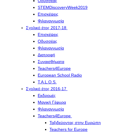
Οδυσσέας
STEMDiscoveryWeek2019
Επισκέψεις
Φιλαναγνωσία
Σχολικό έτος 2017-18
Επισκέψεις
Οδυσσέας
Φιλαναγνωσία
Διατροφή
Συναισθήματα
Teachers4Europe
European School Radio
T.A.L.O.S.
Σχολικό έτος 2016-17
Εκδρομές
Μαγική Γέφυρα
Φιλαναγνωσία
Teachers4Europe
Ταξιδεύοντας στην Ευρώπη
Teachers for Europe