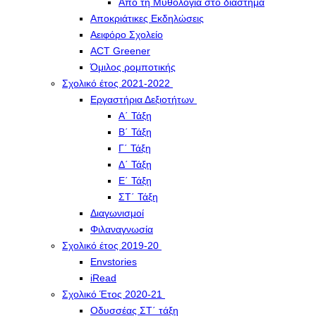
Από τη Μυθολογία στο διάστημα
Αποκριάτικες Εκδηλώσεις
Αειφόρο Σχολείο
ACT Greener
Όμιλος ρομποτικής
Σχολικό έτος 2021-2022
Εργαστήρια Δεξιοτήτων
Α΄ Τάξη
Β΄ Τάξη
Γ΄ Τάξη
Δ΄ Τάξη
Ε΄ Τάξη
ΣΤ΄ Τάξη
Διαγωνισμοί
Φιλαναγνωσία
Σχολικό έτος 2019-20
Envstories
iRead
Σχολικό Έτος 2020-21
Οδυσσέας ΣΤ΄ τάξη