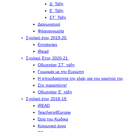
Δ΄ Τάξη
Ε΄ Τάξη
ΣΤ΄ Τάξη
Διαγωνισμοί
Φιλαναγνωσία
Σχολικό έτος 2019-20
Envstories
iRead
Σχολικό Έτος 2020-21
Οδυσσέας ΣΤ΄ τάξη
Γνωριμία με την Ευρώπη
Η σπουδαιότητα της ελιάς και του καρπού της
Στο παραπέντε!
Οδυσσέας Ε΄ τάξη
Σχολικό έτος 2018-19
iREAD
Teachers4Europe
Ώρα του Κώδικα
Κοινωνικό έργο