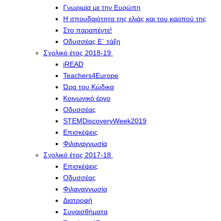
Γνωριμία με την Ευρώπη
Η σπουδαιότητα της ελιάς και του καρπού της
Στο παραπέντε!
Οδυσσέας Ε΄ τάξη
Σχολικό έτος 2018-19
iREAD
Teachers4Europe
Ώρα του Κώδικα
Κοινωνικό έργο
Οδυσσέας
STEMDiscoveryWeek2019
Επισκέψεις
Φιλαναγνωσία
Σχολικό έτος 2017-18
Επισκέψεις
Οδυσσέας
Φιλαναγνωσία
Διατροφή
Συναισθήματα