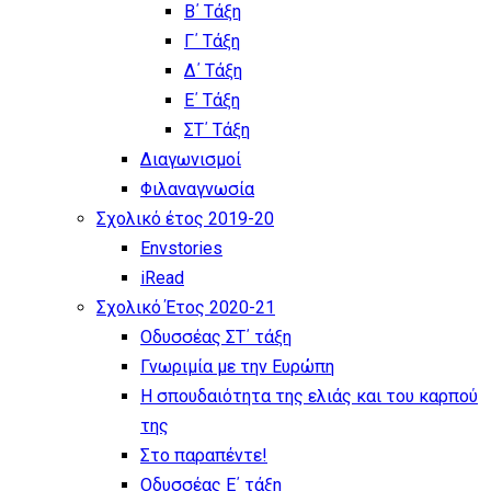
Β΄ Τάξη
Γ΄ Τάξη
Δ΄ Τάξη
Ε΄ Τάξη
ΣΤ΄ Τάξη
Διαγωνισμοί
Φιλαναγνωσία
Σχολικό έτος 2019-20
Envstories
iRead
Σχολικό Έτος 2020-21
Οδυσσέας ΣΤ΄ τάξη
Γνωριμία με την Ευρώπη
Η σπουδαιότητα της ελιάς και του καρπού
της
Στο παραπέντε!
Οδυσσέας Ε΄ τάξη