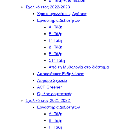
Β΄ Τάξη-Artemission
Σχολικό έτος 2022-2023
Χριστουγεννιάτικες Δράσεις
Εργαστήρια Δεξιοτήτων
Α΄ Τάξη
Β΄ Τάξη
Γ΄ Τάξη
Δ΄ Τάξη
Ε΄ Τάξη
ΣΤ΄ Τάξη
Από τη Μυθολογία στο διάστημα
Αποκριάτικες Εκδηλώσεις
Αειφόρο Σχολείο
ACT Greener
Όμιλος ρομποτικής
Σχολικό έτος 2021-2022
Εργαστήρια Δεξιοτήτων
Α΄ Τάξη
Β΄ Τάξη
Γ΄ Τάξη