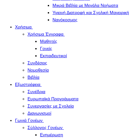
Μικρά Βιβλία με Μεγάλα Νοήματα
Υγιεινή Διατροφή και Σχολική Μαγειρική
Νανόκοσμος
Χρήσιμα
Χρήσιμα Έγγραφα
Μαθητές
Γονείς
Εκπαιδευτικοί
Συνδέσεις
Νομοθεσία
Βιβλία
Εξωστρέφεια
Συνέδρια
Ευρωπαϊκά Προγράμματα
Συνεργασίες με Σχολεία
Διαγωνισμοί
Γωνιά Γονέων
Σύλλογος Γονέων
Ενημέρωση