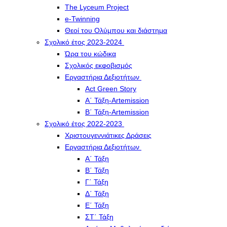
The Lyceum Project
e-Twinning
Θεοί του Ολύμπου και διάστημα
Σχολικό έτος 2023-2024
Ώρα του κώδικα
Σχολικός εκφοβισμός
Εργαστήρια Δεξιοτήτων
Act Green Story
Α΄ Τάξη-Artemission
Β΄ Τάξη-Artemission
Σχολικό έτος 2022-2023
Χριστουγεννιάτικες Δράσεις
Εργαστήρια Δεξιοτήτων
Α΄ Τάξη
Β΄ Τάξη
Γ΄ Τάξη
Δ΄ Τάξη
Ε΄ Τάξη
ΣΤ΄ Τάξη