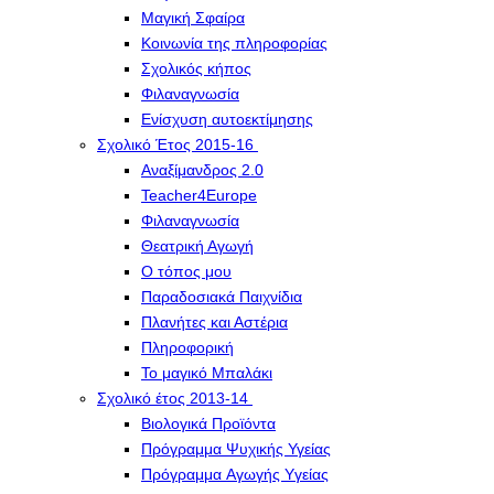
Μαγική Σφαίρα
Kοινωνία της πληροφορίας
Σχολικός κήπος
Φιλαναγνωσία
Eνίσχυση αυτοεκτίμησης
Σχολικό Έτος 2015-16
Αναξίμανδρος 2.0
Teacher4Europe
Φιλαναγνωσία
Θεατρική Αγωγή
Ο τόπος μου
Παραδοσιακά Παιχνίδια
Πλανήτες και Αστέρια
Πληροφορική
Το μαγικό Μπαλάκι
Σχολικό έτος 2013-14
Βιολογικά Προϊόντα
Πρόγραμμα Ψυχικής Υγείας
Πρόγραμμα Aγωγής Yγείας