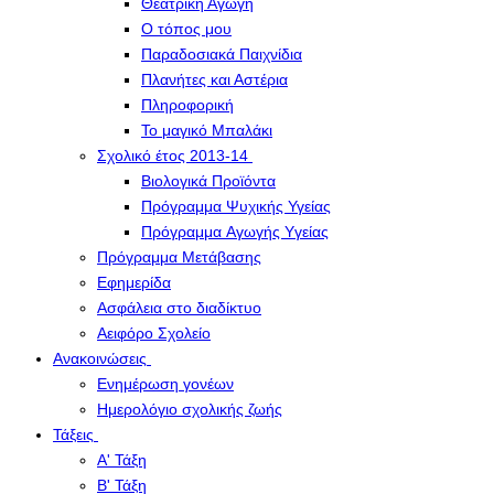
Θεατρική Αγωγή
Ο τόπος μου
Παραδοσιακά Παιχνίδια
Πλανήτες και Αστέρια
Πληροφορική
Το μαγικό Μπαλάκι
Σχολικό έτος 2013-14
Βιολογικά Προϊόντα
Πρόγραμμα Ψυχικής Υγείας
Πρόγραμμα Aγωγής Yγείας
Πρόγραμμα Μετάβασης
Εφημερίδα
Ασφάλεια στο διαδίκτυο
Αειφόρο Σχολείο
Ανακοινώσεις
Ενημέρωση γονέων
Ημερολόγιο σχολικής ζωής
Τάξεις
Α' Τάξη
Β' Τάξη