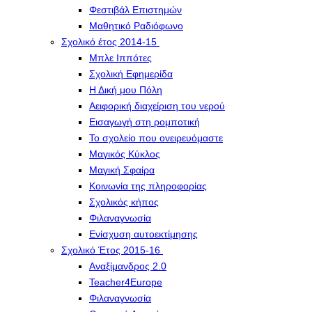
Φεστιβάλ Επιστημών
Μαθητικό Ραδιόφωνο
Σχολικό έτος 2014-15
Μπλε Ιππότες
Σχολική Εφημερίδα
Η Δική μου Πόλη
Αειφορική διαχείριση του νερού
Εισαγωγή στη ρομποτική
Το σχολείο που ονειρευόμαστε
Μαγικός Κύκλος
Μαγική Σφαίρα
Kοινωνία της πληροφορίας
Σχολικός κήπος
Φιλαναγνωσία
Eνίσχυση αυτοεκτίμησης
Σχολικό Έτος 2015-16
Αναξίμανδρος 2.0
Teacher4Europe
Φιλαναγνωσία