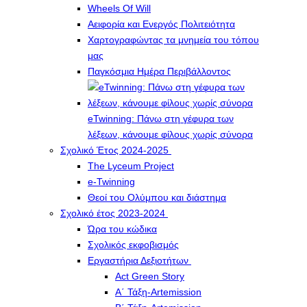
Wheels Of Will
Αειφορία και Ενεργός Πολιτειότητα
Χαρτογραφώντας τα μνημεία του τόπου
μας
Παγκόσμια Ημέρα Περιβάλλοντος
eTwinning: Πάνω στη γέφυρα των
λέξεων, κάνουμε φίλους χωρίς σύνορα
Σχολικό Έτος 2024-2025
The Lyceum Project
e-Twinning
Θεοί του Ολύμπου και διάστημα
Σχολικό έτος 2023-2024
Ώρα του κώδικα
Σχολικός εκφοβισμός
Εργαστήρια Δεξιοτήτων
Act Green Story
Α΄ Τάξη-Artemission