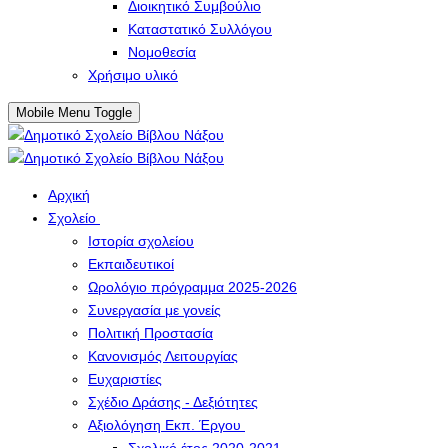
Διοικητικό Συμβούλιο
Καταστατικό Συλλόγου
Νομοθεσία
Χρήσιμο υλικό
Mobile Menu Toggle
Αρχική
Σχολείο
Ιστορία σχολείου
Εκπαιδευτικοί
Ωρολόγιο πρόγραμμα 2025-2026
Συνεργασία με γονείς
Πολιτική Προστασία
Κανονισμός Λειτουργίας
Ευχαριστίες
Σχέδιο Δράσης - Δεξιότητες
Αξιολόγηση Εκπ. Έργου