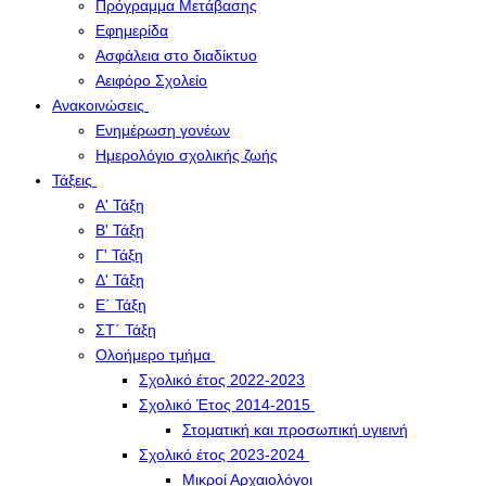
Πρόγραμμα Μετάβασης
Εφημερίδα
Ασφάλεια στο διαδίκτυο
Αειφόρο Σχολείο
Ανακοινώσεις
Ενημέρωση γονέων
Ημερολόγιο σχολικής ζωής
Τάξεις
Α' Τάξη
Β' Τάξη
Γ' Τάξη
Δ' Τάξη
Ε΄ Τάξη
ΣΤ΄ Τάξη
Ολοήμερο τμήμα
Σχολικό έτος 2022-2023
Σχολικό Έτος 2014-2015
Στοματική και προσωπική υγιεινή
Σχολικό έτος 2023-2024
Μικροί Αρχαιολόγοι