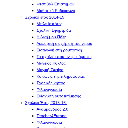
Φεστιβάλ Επιστημών
Μαθητικό Ραδιόφωνο
Σχολικό έτος 2014-15
Μπλε Ιππότες
Σχολική Εφημερίδα
Η Δική μου Πόλη
Αειφορική διαχείριση του νερού
Εισαγωγή στη ρομποτική
Το σχολείο που ονειρευόμαστε
Μαγικός Κύκλος
Μαγική Σφαίρα
Kοινωνία της πληροφορίας
Σχολικός κήπος
Φιλαναγνωσία
Eνίσχυση αυτοεκτίμησης
Σχολικό Έτος 2015-16
Αναξίμανδρος 2.0
Teacher4Europe
Φιλαναγνωσία