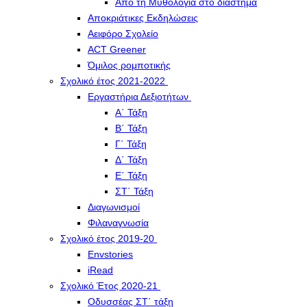
Από τη Μυθολογία στο διάστημα
Αποκριάτικες Εκδηλώσεις
Αειφόρο Σχολείο
ACT Greener
Όμιλος ρομποτικής
Σχολικό έτος 2021-2022
Εργαστήρια Δεξιοτήτων
Α΄ Τάξη
Β΄ Τάξη
Γ΄ Τάξη
Δ΄ Τάξη
Ε΄ Τάξη
ΣΤ΄ Τάξη
Διαγωνισμοί
Φιλαναγνωσία
Σχολικό έτος 2019-20
Envstories
iRead
Σχολικό Έτος 2020-21
Οδυσσέας ΣΤ΄ τάξη