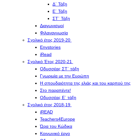
Δ΄ Τάξη
Ε΄ Τάξη
ΣΤ΄ Τάξη
Διαγωνισμοί
Φιλαναγνωσία
Σχολικό έτος 2019-20
Envstories
iRead
Σχολικό Έτος 2020-21
Οδυσσέας ΣΤ΄ τάξη
Γνωριμία με την Ευρώπη
Η σπουδαιότητα της ελιάς και του καρπού της
Στο παραπέντε!
Οδυσσέας Ε΄ τάξη
Σχολικό έτος 2018-19
iREAD
Teachers4Europe
Ώρα του Κώδικα
Κοινωνικό έργο