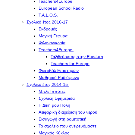
Teachers4Europe
European School Radio
T.A.L.O.S.
Σχολικό έτος 2016-17
Εκδρομές
Μαγική Γέφυρα
Φιλαναγνωσία
Teachers4Europe
Ταξιδεύοντας στην Ευρώπη
Teachers for Europe
Φεστιβάλ Επιστημών
Μαθητικό Ραδιόφωνο
Σχολικό έτος 2014-15
Μπλε Ιππότες
Σχολική Εφημερίδα
Η Δική μου Πόλη
Αειφορική διαχείριση του νερού
Εισαγωγή στη ρομποτική
Το σχολείο που ονειρευόμαστε
Μαγικός Κύκλος