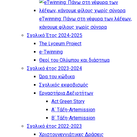
eTwinning: Πάνω στη γέφυρα των λέξεων,
κάνουμε φίλους χωρίς σύνορα
Σχολικό Έτος 2024-2025
The Lyceum Project
e-Twinning
Θεοί του Ολύμπου και διάστημα
Σχολικό έτος 2023-2024
Ώρα του κώδικα
Σχολικός εκφοβισμός
Εργαστήρια Δεξιοτήτων
Act Green Story
Α΄ Τάξη-Artemission
Β΄ Τάξη-Artemission
Σχολικό έτος 2022-2023
Χριστουγεννιάτικες Δράσεις