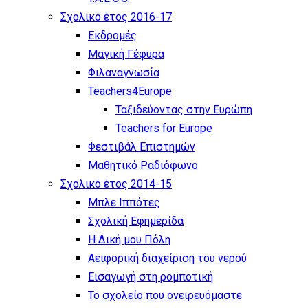
Σχολικό έτος 2016-17
Εκδρομές
Μαγική Γέφυρα
Φιλαναγνωσία
Teachers4Europe
Ταξιδεύοντας στην Ευρώπη
Teachers for Europe
Φεστιβάλ Επιστημών
Μαθητικό Ραδιόφωνο
Σχολικό έτος 2014-15
Μπλε Ιππότες
Σχολική Εφημερίδα
Η Δική μου Πόλη
Αειφορική διαχείριση του νερού
Εισαγωγή στη ρομποτική
Το σχολείο που ονειρευόμαστε