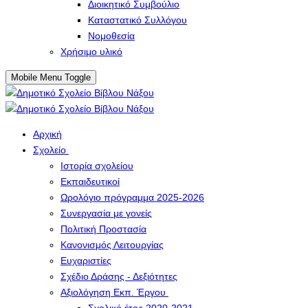
Διοικητικό Συμβούλιο
Καταστατικό Συλλόγου
Νομοθεσία
Χρήσιμο υλικό
Mobile Menu Toggle
Αρχική
Σχολείο
Ιστορία σχολείου
Εκπαιδευτικοί
Ωρολόγιο πρόγραμμα 2025-2026
Συνεργασία με γονείς
Πολιτική Προστασία
Κανονισμός Λειτουργίας
Ευχαριστίες
Σχέδιο Δράσης - Δεξιότητες
Αξιολόγηση Εκπ. Έργου