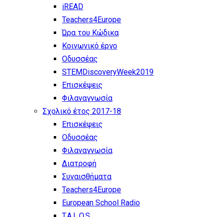
iREAD
Teachers4Europe
Ώρα του Κώδικα
Κοινωνικό έργο
Οδυσσέας
STEMDiscoveryWeek2019
Επισκέψεις
Φιλαναγνωσία
Σχολικό έτος 2017-18
Επισκέψεις
Οδυσσέας
Φιλαναγνωσία
Διατροφή
Συναισθήματα
Teachers4Europe
European School Radio
T.A.L.O.S.