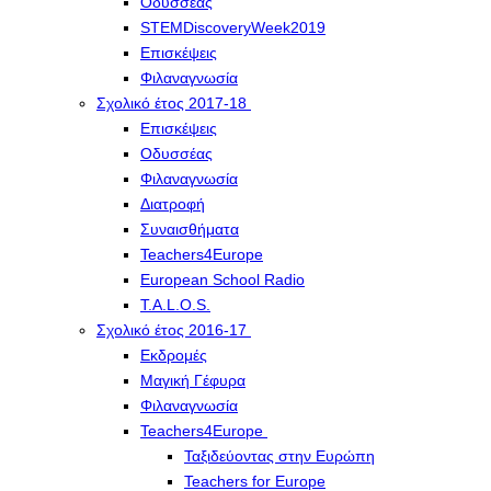
Οδυσσέας
STEMDiscoveryWeek2019
Επισκέψεις
Φιλαναγνωσία
Σχολικό έτος 2017-18
Επισκέψεις
Οδυσσέας
Φιλαναγνωσία
Διατροφή
Συναισθήματα
Teachers4Europe
European School Radio
T.A.L.O.S.
Σχολικό έτος 2016-17
Εκδρομές
Μαγική Γέφυρα
Φιλαναγνωσία
Teachers4Europe
Ταξιδεύοντας στην Ευρώπη
Teachers for Europe