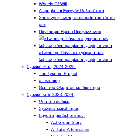
Wheels Of Will
Αειφορία και Ενεργός Πολιτειότητα
Χαρτογραφώντας τα μνημεία του τόπου
μας
Παγκόσμια Ημέρα Περιβάλλοντος
eTwinning: Πάνω στη γέφυρα των
λέξεων, κάνουμε φίλους χωρίς σύνορα
Σχολικό Έτος 2024-2025
The Lyceum Project
e-Twinning
Θεοί του Ολύμπου και διάστημα
Σχολικό έτος 2023-2024
Ώρα του κώδικα
Σχολικός εκφοβισμός
Εργαστήρια Δεξιοτήτων
Act Green Story
Α΄ Τάξη-Artemission