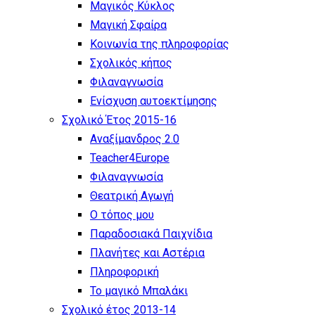
Μαγικός Κύκλος
Μαγική Σφαίρα
Kοινωνία της πληροφορίας
Σχολικός κήπος
Φιλαναγνωσία
Eνίσχυση αυτοεκτίμησης
Σχολικό Έτος 2015-16
Αναξίμανδρος 2.0
Teacher4Europe
Φιλαναγνωσία
Θεατρική Αγωγή
Ο τόπος μου
Παραδοσιακά Παιχνίδια
Πλανήτες και Αστέρια
Πληροφορική
Το μαγικό Μπαλάκι
Σχολικό έτος 2013-14