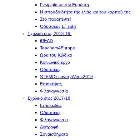
Γνωριμία με την Ευρώπη
Η σπουδαιότητα της ελιάς και του καρπού της
Στο παραπέντε!
Οδυσσέας Ε΄ τάξη
Σχολικό έτος 2018-19
iREAD
Teachers4Europe
Ώρα του Κώδικα
Κοινωνικό έργο
Οδυσσέας
STEMDiscoveryWeek2019
Επισκέψεις
Φιλαναγνωσία
Σχολικό έτος 2017-18
Επισκέψεις
Οδυσσέας
Φιλαναγνωσία
Διατροφή
Συναισθήματα