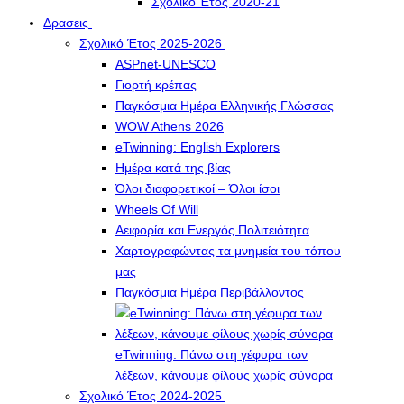
Σχολικό Έτος 2020-21
Δρασεις
Σχολικό Έτος 2025-2026
ASPnet-UNESCO
Γιορτή κρέπας
Παγκόσμια Ημέρα Ελληνικής Γλώσσας
WOW Athens 2026
eTwinning: English Explorers
Ημέρα κατά της βίας
Όλοι διαφορετικοί – Όλοι ίσοι
Wheels Of Will
Αειφορία και Ενεργός Πολιτειότητα
Χαρτογραφώντας τα μνημεία του τόπου
μας
Παγκόσμια Ημέρα Περιβάλλοντος
eTwinning: Πάνω στη γέφυρα των
λέξεων, κάνουμε φίλους χωρίς σύνορα
Σχολικό Έτος 2024-2025