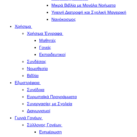
Μικρά Βιβλία με Μεγάλα Νοήματα
Υγιεινή Διατροφή και Σχολική Μαγειρική
Νανόκοσμος
Χρήσιμα
Χρήσιμα Έγγραφα
Μαθητές
Γονείς
Εκπαιδευτικοί
Συνδέσεις
Νομοθεσία
Βιβλία
Εξωστρέφεια
Συνέδρια
Ευρωπαϊκά Προγράμματα
Συνεργασίες με Σχολεία
Διαγωνισμοί
Γωνιά Γονέων
Σύλλογος Γονέων
Ενημέρωση