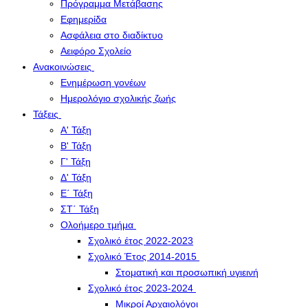
Πρόγραμμα Μετάβασης
Εφημερίδα
Ασφάλεια στο διαδίκτυο
Αειφόρο Σχολείο
Ανακοινώσεις
Ενημέρωση γονέων
Ημερολόγιο σχολικής ζωής
Τάξεις
Α' Τάξη
Β' Τάξη
Γ' Τάξη
Δ' Τάξη
Ε΄ Τάξη
ΣΤ΄ Τάξη
Ολοήμερο τμήμα
Σχολικό έτος 2022-2023
Σχολικό Έτος 2014-2015
Στοματική και προσωπική υγιεινή
Σχολικό έτος 2023-2024
Μικροί Αρχαιολόγοι