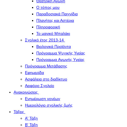
Θεατρική Αγωγή
Ο τόπος μου
Παραδοσιακά Παιχνίδια
Πλανήτες και Αστέρια
Πληροφορική
Το μαγικό Μπαλάκι
Σχολικό έτος 2013-14
Βιολογικά Προϊόντα
Πρόγραμμα Ψυχικής Υγείας
Πρόγραμμα Aγωγής Yγείας
Πρόγραμμα Μετάβασης
Εφημερίδα
Ασφάλεια στο διαδίκτυο
Αειφόρο Σχολείο
Ανακοινώσεις
Ενημέρωση γονέων
Ημερολόγιο σχολικής ζωής
Τάξεις
Α' Τάξη
Β' Τάξη