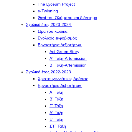
The Lyceum Project
e-Twinning
Θεοί του Ολύμπου και διάστημα
Σχολικό έτος 2023-2024
Ώρα του κώδικα
Σχολικός εκφοβισμός
Εργαστήρια Δεξιοτήτων
Act Green Story
Α΄ Τάξη-Artemission
Β΄ Τάξη-Artemission
Σχολικό έτος 2022-2023
Χριστουγεννιάτικες Δράσεις
Εργαστήρια Δεξιοτήτων
Α΄ Τάξη
Β΄ Τάξη
Γ΄ Τάξη
Δ΄ Τάξη
Ε΄ Τάξη
ΣΤ΄ Τάξη