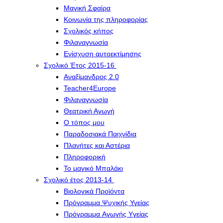
Μαγική Σφαίρα
Kοινωνία της πληροφορίας
Σχολικός κήπος
Φιλαναγνωσία
Eνίσχυση αυτοεκτίμησης
Σχολικό Έτος 2015-16
Αναξίμανδρος 2.0
Teacher4Europe
Φιλαναγνωσία
Θεατρική Αγωγή
Ο τόπος μου
Παραδοσιακά Παιχνίδια
Πλανήτες και Αστέρια
Πληροφορική
Το μαγικό Μπαλάκι
Σχολικό έτος 2013-14
Βιολογικά Προϊόντα
Πρόγραμμα Ψυχικής Υγείας
Πρόγραμμα Aγωγής Yγείας