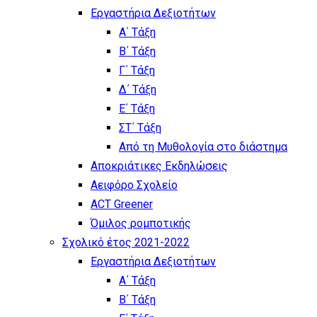
Εργαστήρια Δεξιοτήτων
Α΄ Τάξη
Β΄ Τάξη
Γ΄ Τάξη
Δ΄ Τάξη
Ε΄ Τάξη
ΣΤ΄ Τάξη
Από τη Μυθολογία στο διάστημα
Αποκριάτικες Εκδηλώσεις
Αειφόρο Σχολείο
ACT Greener
Όμιλος ρομποτικής
Σχολικό έτος 2021-2022
Εργαστήρια Δεξιοτήτων
Α΄ Τάξη
Β΄ Τάξη