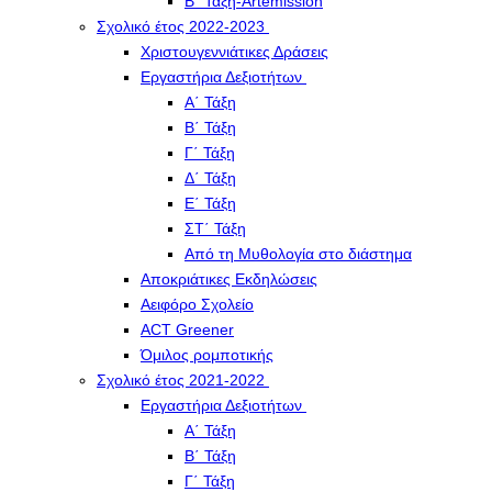
Β΄ Τάξη-Artemission
Σχολικό έτος 2022-2023
Χριστουγεννιάτικες Δράσεις
Εργαστήρια Δεξιοτήτων
Α΄ Τάξη
Β΄ Τάξη
Γ΄ Τάξη
Δ΄ Τάξη
Ε΄ Τάξη
ΣΤ΄ Τάξη
Από τη Μυθολογία στο διάστημα
Αποκριάτικες Εκδηλώσεις
Αειφόρο Σχολείο
ACT Greener
Όμιλος ρομποτικής
Σχολικό έτος 2021-2022
Εργαστήρια Δεξιοτήτων
Α΄ Τάξη
Β΄ Τάξη
Γ΄ Τάξη