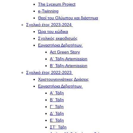
The Lyceum Project
e-Twinning
Θεοί του Ολύμπου και διάστημα
Σχολικό έτος 2023-2024
Ώρα του κώδικα
Σχολικός εκφοβισμός
Εργαστήρια Δεξιοτήτων
Act Green Story
Α΄ Τάξη-Artemission
Β΄ Τάξη-Artemission
Σχολικό έτος 2022-2023
Χριστουγεννιάτικες Δράσεις
Εργαστήρια Δεξιοτήτων
Α΄ Τάξη
Β΄ Τάξη
Γ΄ Τάξη
Δ΄ Τάξη
Ε΄ Τάξη
ΣΤ΄ Τάξη