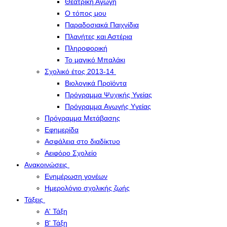
Θεατρική Αγωγή
Ο τόπος μου
Παραδοσιακά Παιχνίδια
Πλανήτες και Αστέρια
Πληροφορική
Το μαγικό Μπαλάκι
Σχολικό έτος 2013-14
Βιολογικά Προϊόντα
Πρόγραμμα Ψυχικής Υγείας
Πρόγραμμα Aγωγής Yγείας
Πρόγραμμα Μετάβασης
Εφημερίδα
Ασφάλεια στο διαδίκτυο
Αειφόρο Σχολείο
Ανακοινώσεις
Ενημέρωση γονέων
Ημερολόγιο σχολικής ζωής
Τάξεις
Α' Τάξη
Β' Τάξη