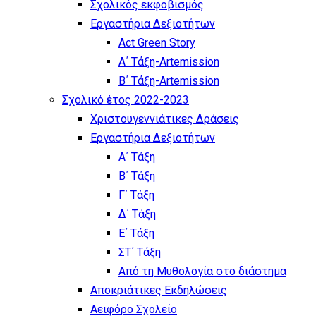
Σχολικός εκφοβισμός
Εργαστήρια Δεξιοτήτων
Act Green Story
Α΄ Τάξη-Artemission
Β΄ Τάξη-Artemission
Σχολικό έτος 2022-2023
Χριστουγεννιάτικες Δράσεις
Εργαστήρια Δεξιοτήτων
Α΄ Τάξη
Β΄ Τάξη
Γ΄ Τάξη
Δ΄ Τάξη
Ε΄ Τάξη
ΣΤ΄ Τάξη
Από τη Μυθολογία στο διάστημα
Αποκριάτικες Εκδηλώσεις
Αειφόρο Σχολείο