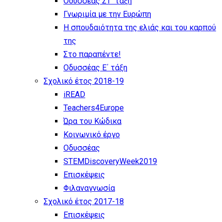
Οδυσσέας ΣΤ΄ τάξη
Γνωριμία με την Ευρώπη
Η σπουδαιότητα της ελιάς και του καρπού
της
Στο παραπέντε!
Οδυσσέας Ε΄ τάξη
Σχολικό έτος 2018-19
iREAD
Teachers4Europe
Ώρα του Κώδικα
Κοινωνικό έργο
Οδυσσέας
STEMDiscoveryWeek2019
Επισκέψεις
Φιλαναγνωσία
Σχολικό έτος 2017-18
Επισκέψεις