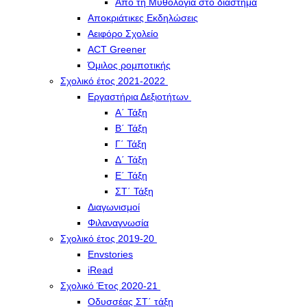
Από τη Μυθολογία στο διάστημα
Αποκριάτικες Εκδηλώσεις
Αειφόρο Σχολείο
ACT Greener
Όμιλος ρομποτικής
Σχολικό έτος 2021-2022
Εργαστήρια Δεξιοτήτων
Α΄ Τάξη
Β΄ Τάξη
Γ΄ Τάξη
Δ΄ Τάξη
Ε΄ Τάξη
ΣΤ΄ Τάξη
Διαγωνισμοί
Φιλαναγνωσία
Σχολικό έτος 2019-20
Envstories
iRead
Σχολικό Έτος 2020-21
Οδυσσέας ΣΤ΄ τάξη