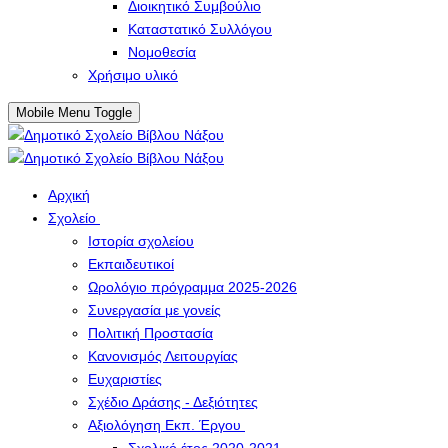
Διοικητικό Συμβούλιο
Καταστατικό Συλλόγου
Νομοθεσία
Χρήσιμο υλικό
Mobile Menu Toggle
Αρχική
Σχολείο
Ιστορία σχολείου
Εκπαιδευτικοί
Ωρολόγιο πρόγραμμα 2025-2026
Συνεργασία με γονείς
Πολιτική Προστασία
Κανονισμός Λειτουργίας
Ευχαριστίες
Σχέδιο Δράσης - Δεξιότητες
Αξιολόγηση Εκπ. Έργου