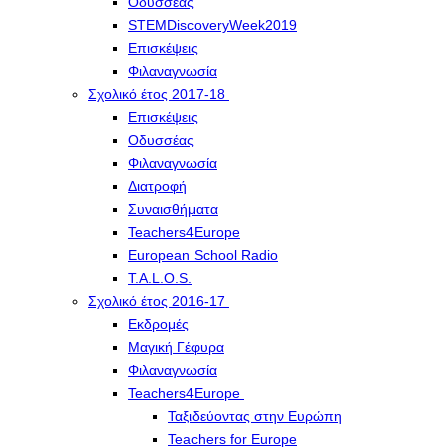
Οδυσσέας
STEMDiscoveryWeek2019
Επισκέψεις
Φιλαναγνωσία
Σχολικό έτος 2017-18
Επισκέψεις
Οδυσσέας
Φιλαναγνωσία
Διατροφή
Συναισθήματα
Teachers4Europe
European School Radio
T.A.L.O.S.
Σχολικό έτος 2016-17
Εκδρομές
Μαγική Γέφυρα
Φιλαναγνωσία
Teachers4Europe
Ταξιδεύοντας στην Ευρώπη
Teachers for Europe