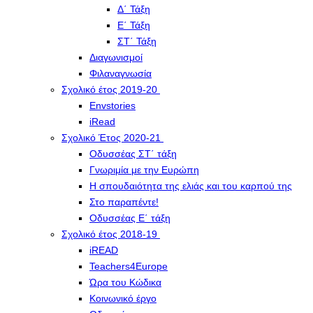
Δ΄ Τάξη
Ε΄ Τάξη
ΣΤ΄ Τάξη
Διαγωνισμοί
Φιλαναγνωσία
Σχολικό έτος 2019-20
Envstories
iRead
Σχολικό Έτος 2020-21
Οδυσσέας ΣΤ΄ τάξη
Γνωριμία με την Ευρώπη
Η σπουδαιότητα της ελιάς και του καρπού της
Στο παραπέντε!
Οδυσσέας Ε΄ τάξη
Σχολικό έτος 2018-19
iREAD
Teachers4Europe
Ώρα του Κώδικα
Κοινωνικό έργο