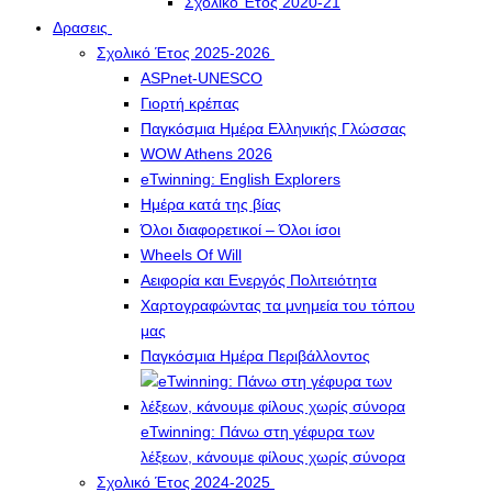
Σχολικό Έτος 2020-21
Δρασεις
Σχολικό Έτος 2025-2026
ASPnet-UNESCO
Γιορτή κρέπας
Παγκόσμια Ημέρα Ελληνικής Γλώσσας
WOW Athens 2026
eTwinning: English Explorers
Ημέρα κατά της βίας
Όλοι διαφορετικοί – Όλοι ίσοι
Wheels Of Will
Αειφορία και Ενεργός Πολιτειότητα
Χαρτογραφώντας τα μνημεία του τόπου
μας
Παγκόσμια Ημέρα Περιβάλλοντος
eTwinning: Πάνω στη γέφυρα των
λέξεων, κάνουμε φίλους χωρίς σύνορα
Σχολικό Έτος 2024-2025