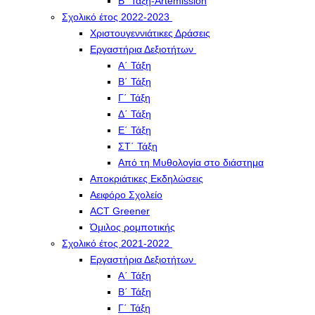
Β΄ Τάξη-Artemission
Σχολικό έτος 2022-2023
Χριστουγεννιάτικες Δράσεις
Εργαστήρια Δεξιοτήτων
Α΄ Τάξη
Β΄ Τάξη
Γ΄ Τάξη
Δ΄ Τάξη
Ε΄ Τάξη
ΣΤ΄ Τάξη
Από τη Μυθολογία στο διάστημα
Αποκριάτικες Εκδηλώσεις
Αειφόρο Σχολείο
ACT Greener
Όμιλος ρομποτικής
Σχολικό έτος 2021-2022
Εργαστήρια Δεξιοτήτων
Α΄ Τάξη
Β΄ Τάξη
Γ΄ Τάξη