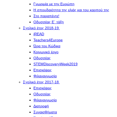
Γνωριμία με την Ευρώπη
Η σπουδαιότητα της ελιάς και του καρπού της
Στο παραπέντε!
Οδυσσέας Ε΄ τάξη
Σχολικό έτος 2018-19
iREAD
Teachers4Europe
Ώρα του Κώδικα
Κοινωνικό έργο
Οδυσσέας
STEMDiscoveryWeek2019
Επισκέψεις
Φιλαναγνωσία
Σχολικό έτος 2017-18
Επισκέψεις
Οδυσσέας
Φιλαναγνωσία
Διατροφή
Συναισθήματα