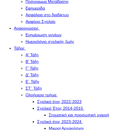
Πρόγραμμα Μετάβασης
Εφημερίδα
Ασφάλεια στο διαδίκτυο
Αειφόρο Σχολείο
Ανακοινώσεις
Ενημέρωση γονέων
Ημερολόγιο σχολικής ζωής
Τάξεις
Α' Τάξη
Β' Τάξη
Γ' Τάξη
Δ' Τάξη
Ε΄ Τάξη
ΣΤ΄ Τάξη
Ολοήμερο τμήμα
Σχολικό έτος 2022-2023
Σχολικό Έτος 2014-2015
Στοματική και προσωπική υγιεινή
Σχολικό έτος 2023-2024
Μικροί Αρχαιολόγοι