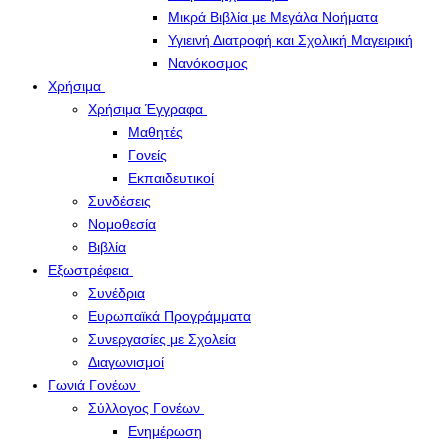
Μικρά Βιβλία με Μεγάλα Νοήματα
Υγιεινή Διατροφή και Σχολική Μαγειρική
Νανόκοσμος
Χρήσιμα
Χρήσιμα Έγγραφα
Μαθητές
Γονείς
Εκπαιδευτικοί
Συνδέσεις
Νομοθεσία
Βιβλία
Εξωστρέφεια
Συνέδρια
Ευρωπαϊκά Προγράμματα
Συνεργασίες με Σχολεία
Διαγωνισμοί
Γωνιά Γονέων
Σύλλογος Γονέων
Ενημέρωση