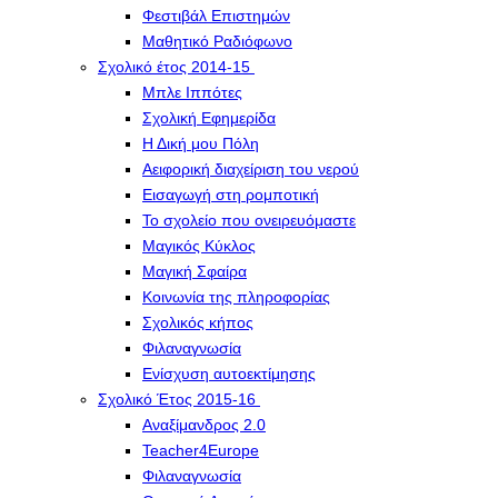
Φεστιβάλ Επιστημών
Μαθητικό Ραδιόφωνο
Σχολικό έτος 2014-15
Μπλε Ιππότες
Σχολική Εφημερίδα
Η Δική μου Πόλη
Αειφορική διαχείριση του νερού
Εισαγωγή στη ρομποτική
Το σχολείο που ονειρευόμαστε
Μαγικός Κύκλος
Μαγική Σφαίρα
Kοινωνία της πληροφορίας
Σχολικός κήπος
Φιλαναγνωσία
Eνίσχυση αυτοεκτίμησης
Σχολικό Έτος 2015-16
Αναξίμανδρος 2.0
Teacher4Europe
Φιλαναγνωσία