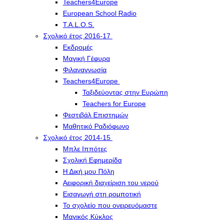
Teachers4Europe
European School Radio
T.A.L.O.S.
Σχολικό έτος 2016-17
Εκδρομές
Μαγική Γέφυρα
Φιλαναγνωσία
Teachers4Europe
Ταξιδεύοντας στην Ευρώπη
Teachers for Europe
Φεστιβάλ Επιστημών
Μαθητικό Ραδιόφωνο
Σχολικό έτος 2014-15
Μπλε Ιππότες
Σχολική Εφημερίδα
Η Δική μου Πόλη
Αειφορική διαχείριση του νερού
Εισαγωγή στη ρομποτική
Το σχολείο που ονειρευόμαστε
Μαγικός Κύκλος