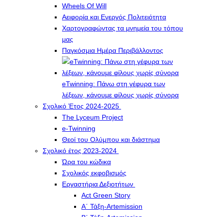
Wheels Of Will
Αειφορία και Ενεργός Πολιτειότητα
Χαρτογραφώντας τα μνημεία του τόπου
μας
Παγκόσμια Ημέρα Περιβάλλοντος
eTwinning: Πάνω στη γέφυρα των
λέξεων, κάνουμε φίλους χωρίς σύνορα
Σχολικό Έτος 2024-2025
The Lyceum Project
e-Twinning
Θεοί του Ολύμπου και διάστημα
Σχολικό έτος 2023-2024
Ώρα του κώδικα
Σχολικός εκφοβισμός
Εργαστήρια Δεξιοτήτων
Act Green Story
Α΄ Τάξη-Artemission