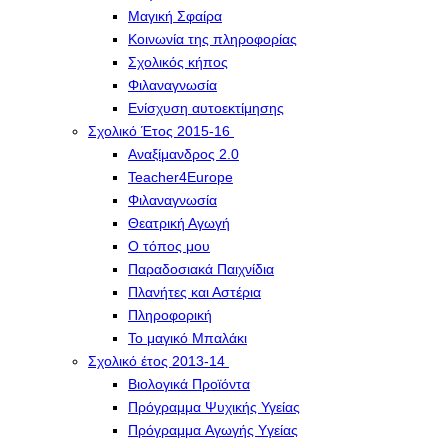
Μαγική Σφαίρα
Kοινωνία της πληροφορίας
Σχολικός κήπος
Φιλαναγνωσία
Eνίσχυση αυτοεκτίμησης
Σχολικό Έτος 2015-16
Αναξίμανδρος 2.0
Teacher4Europe
Φιλαναγνωσία
Θεατρική Αγωγή
Ο τόπος μου
Παραδοσιακά Παιχνίδια
Πλανήτες και Αστέρια
Πληροφορική
Το μαγικό Μπαλάκι
Σχολικό έτος 2013-14
Βιολογικά Προϊόντα
Πρόγραμμα Ψυχικής Υγείας
Πρόγραμμα Aγωγής Yγείας