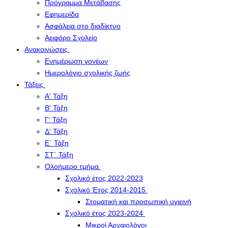
Πρόγραμμα Μετάβασης
Εφημερίδα
Ασφάλεια στο διαδίκτυο
Αειφόρο Σχολείο
Ανακοινώσεις
Ενημέρωση γονέων
Ημερολόγιο σχολικής ζωής
Τάξεις
Α' Τάξη
Β' Τάξη
Γ' Τάξη
Δ' Τάξη
Ε΄ Τάξη
ΣΤ΄ Τάξη
Ολοήμερο τμήμα
Σχολικό έτος 2022-2023
Σχολικό Έτος 2014-2015
Στοματική και προσωπική υγιεινή
Σχολικό έτος 2023-2024
Μικροί Αρχαιολόγοι