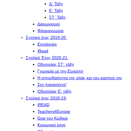
Δ΄ Τάξη
Ε΄ Τάξη
ΣΤ΄ Τάξη
Διαγωνισμοί
Φιλαναγνωσία
Σχολικό έτος 2019-20
Envstories
iRead
Σχολικό Έτος 2020-21
Οδυσσέας ΣΤ΄ τάξη
Γνωριμία με την Ευρώπη
Η σπουδαιότητα της ελιάς και του καρπού της
Στο παραπέντε!
Οδυσσέας Ε΄ τάξη
Σχολικό έτος 2018-19
iREAD
Teachers4Europe
Ώρα του Κώδικα
Κοινωνικό έργο