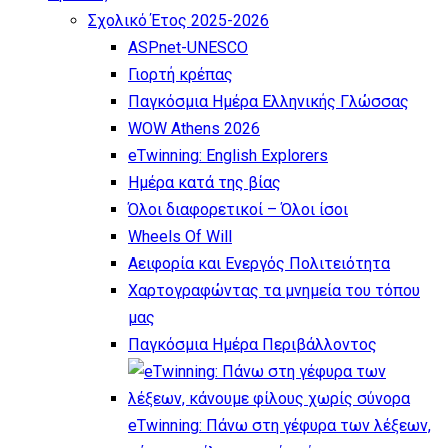
Σχολικό Έτος 2025-2026
ASPnet-UNESCO
Γιορτή κρέπας
Παγκόσμια Ημέρα Ελληνικής Γλώσσας
WOW Athens 2026
eTwinning: English Explorers
Ημέρα κατά της βίας
Όλοι διαφορετικοί – Όλοι ίσοι
Wheels Of Will
Αειφορία και Ενεργός Πολιτειότητα
Χαρτογραφώντας τα μνημεία του τόπου
μας
Παγκόσμια Ημέρα Περιβάλλοντος
eTwinning: Πάνω στη γέφυρα των λέξεων,