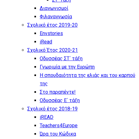
Διαγωνισμοί
Φιλαναγνωσία
Σχολικό έτος 2019-20
Envstories
iRead
Σχολικό Έτος 2020-21
Οδυσσέας ΣΤ΄ τάξη
Γνωριμία με την Ευρώπη
Η σπουδαιότητα της ελιάς και του καρπού
της
Στο παραπέντε!
Οδυσσέας Ε΄ τάξη
Σχολικό έτος 2018-19
iREAD
Teachers4Europe
Ώρα του Κώδικα