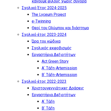
κάνουμε φίλους χωρίς σύνορα
Σχολικό Έτος 2024-2025
The Lyceum Project
e-Twinning
Θεοί του Ολύμπου και διάστημα
Σχολικό έτος 2023-2024
Ώρα του κώδικα
Σχολικός εκφοβισμός
Εργαστήρια Δεξιοτήτων
Act Green Story
Α΄ Τάξη-Artemission
Β΄ Τάξη-Artemission
Σχολικό έτος 2022-2023
Χριστουγεννιάτικες Δράσεις
Εργαστήρια Δεξιοτήτων
Α΄ Τάξη
Β΄ Τάξη