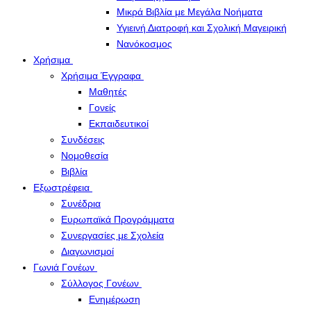
Μικρά Βιβλία με Μεγάλα Νοήματα
Υγιεινή Διατροφή και Σχολική Μαγειρική
Νανόκοσμος
Χρήσιμα
Χρήσιμα Έγγραφα
Μαθητές
Γονείς
Εκπαιδευτικοί
Συνδέσεις
Νομοθεσία
Βιβλία
Εξωστρέφεια
Συνέδρια
Ευρωπαϊκά Προγράμματα
Συνεργασίες με Σχολεία
Διαγωνισμοί
Γωνιά Γονέων
Σύλλογος Γονέων
Ενημέρωση