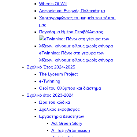
Wheels Of Will
Αειφορία και Ενεργός Πολιτειότητα
Χαρτογραφώντας τα μνημεία του τόπου
μας
Παγκόσμια Ημέρα Περιβάλλοντος
eTwinning: Πάνω στη γέφυρα των
λέξεων, κάνουμε φίλους χωρίς σύνορα
Σχολικό Έτος 2024-2025
The Lyceum Project
e-Twinning
Θεοί του Ολύμπου και διάστημα
Σχολικό έτος 2023-2024
Ώρα του κώδικα
Σχολικός εκφοβισμός
Εργαστήρια Δεξιοτήτων
Act Green Story
Α΄ Τάξη-Artemission