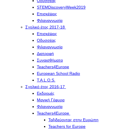
Οδυσσέας
STEMDiscoveryWeek2019
Επισκέψεις
Φιλαναγνωσία
Σχολικό έτος 2017-18
Επισκέψεις
Οδυσσέας
Φιλαναγνωσία
Διατροφή
Συναισθήματα
Teachers4Europe
European School Radio
T.A.L.O.S.
Σχολικό έτος 2016-17
Εκδρομές
Μαγική Γέφυρα
Φιλαναγνωσία
Teachers4Europe
Ταξιδεύοντας στην Ευρώπη
Teachers for Europe