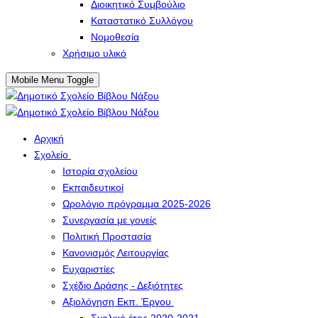
Διοικητικό Συμβούλιο
Καταστατικό Συλλόγου
Νομοθεσία
Χρήσιμο υλικό
Mobile Menu Toggle
Αρχική
Σχολείο
Ιστορία σχολείου
Εκπαιδευτικοί
Ωρολόγιο πρόγραμμα 2025-2026
Συνεργασία με γονείς
Πολιτική Προστασία
Κανονισμός Λειτουργίας
Ευχαριστίες
Σχέδιο Δράσης - Δεξιότητες
Αξιολόγηση Εκπ. Έργου