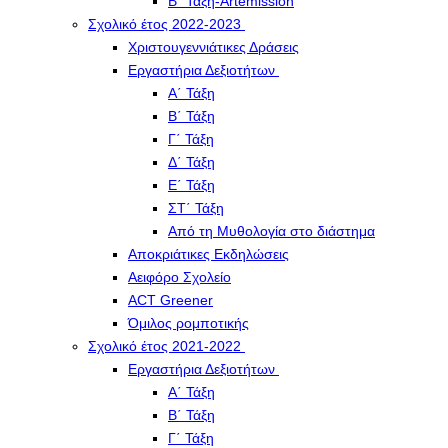
Β΄ Τάξη-Artemission
Σχολικό έτος 2022-2023
Χριστουγεννιάτικες Δράσεις
Εργαστήρια Δεξιοτήτων
Α΄ Τάξη
Β΄ Τάξη
Γ΄ Τάξη
Δ΄ Τάξη
Ε΄ Τάξη
ΣΤ΄ Τάξη
Από τη Μυθολογία στο διάστημα
Αποκριάτικες Εκδηλώσεις
Αειφόρο Σχολείο
ACT Greener
Όμιλος ρομποτικής
Σχολικό έτος 2021-2022
Εργαστήρια Δεξιοτήτων
Α΄ Τάξη
Β΄ Τάξη
Γ΄ Τάξη