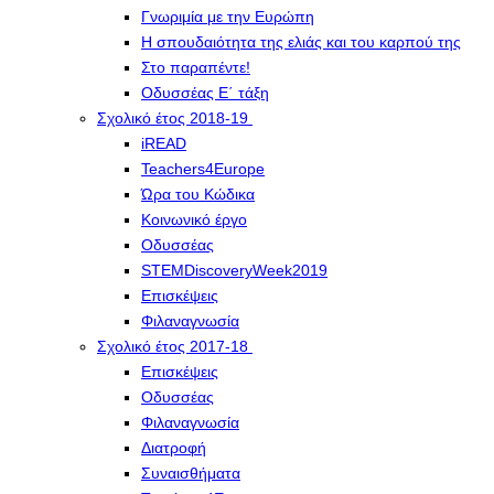
Γνωριμία με την Ευρώπη
Η σπουδαιότητα της ελιάς και του καρπού της
Στο παραπέντε!
Οδυσσέας Ε΄ τάξη
Σχολικό έτος 2018-19
iREAD
Teachers4Europe
Ώρα του Κώδικα
Κοινωνικό έργο
Οδυσσέας
STEMDiscoveryWeek2019
Επισκέψεις
Φιλαναγνωσία
Σχολικό έτος 2017-18
Επισκέψεις
Οδυσσέας
Φιλαναγνωσία
Διατροφή
Συναισθήματα