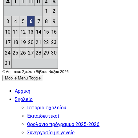
Δ
Τ
Τ
Π
Π
Σ
Κ
1
2
3
4
5
6
7
8
9
10
11
12
13
14
15
16
17
18
19
20
21
22
23
24
25
26
27
28
29
30
31
© Δημοτικό Σχολείο Βίβλου Νάξου 2026.
Mobile Menu Toggle
Αρχική
Σχολείο
Ιστορία σχολείου
Εκπαιδευτικοί
Ωρολόγιο πρόγραμμα 2025-2026
Συνεργασία με γονείς