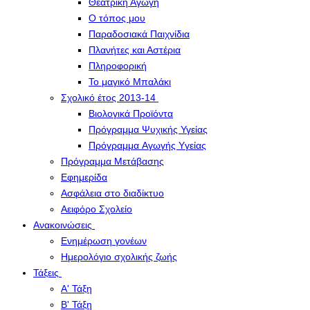
Θεατρική Αγωγή
Ο τόπος μου
Παραδοσιακά Παιχνίδια
Πλανήτες και Αστέρια
Πληροφορική
Το μαγικό Μπαλάκι
Σχολικό έτος 2013-14
Βιολογικά Προϊόντα
Πρόγραμμα Ψυχικής Υγείας
Πρόγραμμα Aγωγής Yγείας
Πρόγραμμα Μετάβασης
Εφημερίδα
Ασφάλεια στο διαδίκτυο
Αειφόρο Σχολείο
Ανακοινώσεις
Ενημέρωση γονέων
Ημερολόγιο σχολικής ζωής
Τάξεις
Α' Τάξη
Β' Τάξη