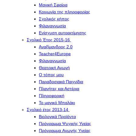
Μαγική Σφαίρα
Kοινωνία της πληροφορίας
Σχολικός κήπος
Φιλαναγνωσία
Eνίσχυση αυτοεκτίμησης
Σχολικό Έτος 2015-16
Αναξίμανδρος 2.0
Teacher4Europe
Φιλαναγνωσία
Θεατρική Αγωγή
Ο τόπος μου
Παραδοσιακά Παιχνίδια
Πλανήτες και Αστέρια
Πληροφορική
Το μαγικό Μπαλάκι
Σχολικό έτος 2013-14
Βιολογικά Προϊόντα
Πρόγραμμα Ψυχικής Υγείας
Πρόγραμμα Aγωγής Yγείας