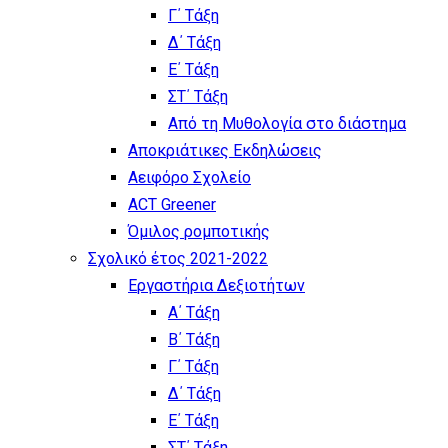
Γ΄ Τάξη
Δ΄ Τάξη
Ε΄ Τάξη
ΣΤ΄ Τάξη
Από τη Μυθολογία στο διάστημα
Αποκριάτικες Εκδηλώσεις
Αειφόρο Σχολείο
ACT Greener
Όμιλος ρομποτικής
Σχολικό έτος 2021-2022
Εργαστήρια Δεξιοτήτων
Α΄ Τάξη
Β΄ Τάξη
Γ΄ Τάξη
Δ΄ Τάξη
Ε΄ Τάξη
ΣΤ΄ Τάξη