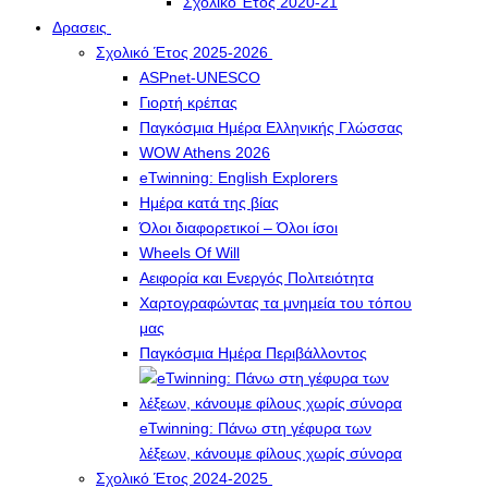
Σχολικό Έτος 2020-21
Δρασεις
Σχολικό Έτος 2025-2026
ASPnet-UNESCO
Γιορτή κρέπας
Παγκόσμια Ημέρα Ελληνικής Γλώσσας
WOW Athens 2026
eTwinning: English Explorers
Ημέρα κατά της βίας
Όλοι διαφορετικοί – Όλοι ίσοι
Wheels Of Will
Αειφορία και Ενεργός Πολιτειότητα
Χαρτογραφώντας τα μνημεία του τόπου
μας
Παγκόσμια Ημέρα Περιβάλλοντος
eTwinning: Πάνω στη γέφυρα των
λέξεων, κάνουμε φίλους χωρίς σύνορα
Σχολικό Έτος 2024-2025