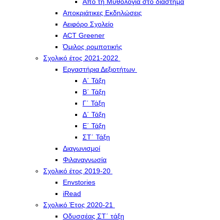
Από τη Μυθολογία στο διάστημα
Αποκριάτικες Εκδηλώσεις
Αειφόρο Σχολείο
ACT Greener
Όμιλος ρομποτικής
Σχολικό έτος 2021-2022
Εργαστήρια Δεξιοτήτων
Α΄ Τάξη
Β΄ Τάξη
Γ΄ Τάξη
Δ΄ Τάξη
Ε΄ Τάξη
ΣΤ΄ Τάξη
Διαγωνισμοί
Φιλαναγνωσία
Σχολικό έτος 2019-20
Envstories
iRead
Σχολικό Έτος 2020-21
Οδυσσέας ΣΤ΄ τάξη