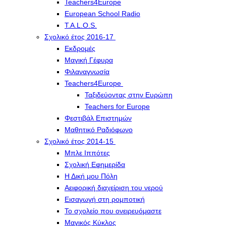
Teachers4Europe
European School Radio
T.A.L.O.S.
Σχολικό έτος 2016-17
Εκδρομές
Μαγική Γέφυρα
Φιλαναγνωσία
Teachers4Europe
Ταξιδεύοντας στην Ευρώπη
Teachers for Europe
Φεστιβάλ Επιστημών
Μαθητικό Ραδιόφωνο
Σχολικό έτος 2014-15
Μπλε Ιππότες
Σχολική Εφημερίδα
Η Δική μου Πόλη
Αειφορική διαχείριση του νερού
Εισαγωγή στη ρομποτική
Το σχολείο που ονειρευόμαστε
Μαγικός Κύκλος