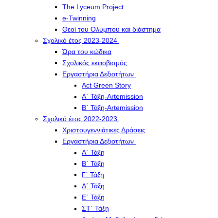
The Lyceum Project
e-Twinning
Θεοί του Ολύμπου και διάστημα
Σχολικό έτος 2023-2024
Ώρα του κώδικα
Σχολικός εκφοβισμός
Εργαστήρια Δεξιοτήτων
Act Green Story
Α΄ Τάξη-Artemission
Β΄ Τάξη-Artemission
Σχολικό έτος 2022-2023
Χριστουγεννιάτικες Δράσεις
Εργαστήρια Δεξιοτήτων
Α΄ Τάξη
Β΄ Τάξη
Γ΄ Τάξη
Δ΄ Τάξη
Ε΄ Τάξη
ΣΤ΄ Τάξη