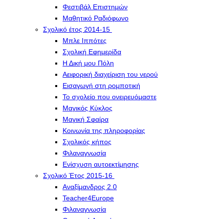
Φεστιβάλ Επιστημών
Μαθητικό Ραδιόφωνο
Σχολικό έτος 2014-15
Μπλε Ιππότες
Σχολική Εφημερίδα
Η Δική μου Πόλη
Αειφορική διαχείριση του νερού
Εισαγωγή στη ρομποτική
Το σχολείο που ονειρευόμαστε
Μαγικός Κύκλος
Μαγική Σφαίρα
Kοινωνία της πληροφορίας
Σχολικός κήπος
Φιλαναγνωσία
Eνίσχυση αυτοεκτίμησης
Σχολικό Έτος 2015-16
Αναξίμανδρος 2.0
Teacher4Europe
Φιλαναγνωσία