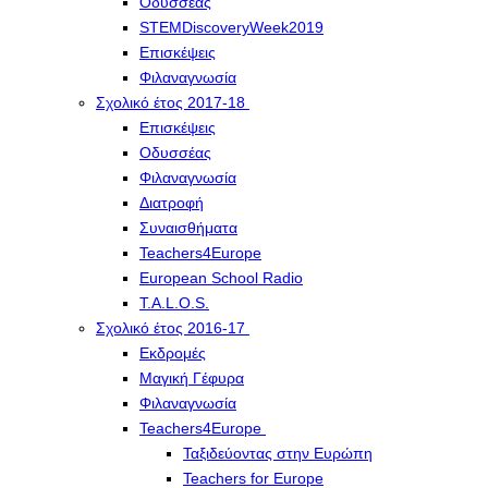
Οδυσσέας
STEMDiscoveryWeek2019
Επισκέψεις
Φιλαναγνωσία
Σχολικό έτος 2017-18
Επισκέψεις
Οδυσσέας
Φιλαναγνωσία
Διατροφή
Συναισθήματα
Teachers4Europe
European School Radio
T.A.L.O.S.
Σχολικό έτος 2016-17
Εκδρομές
Μαγική Γέφυρα
Φιλαναγνωσία
Teachers4Europe
Ταξιδεύοντας στην Ευρώπη
Teachers for Europe