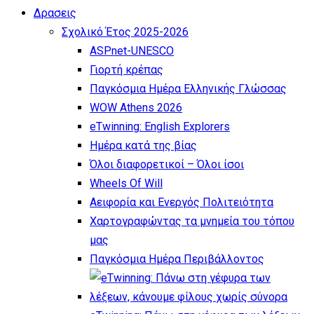
Δρασεις
Σχολικό Έτος 2025-2026
ASPnet-UNESCO
Γιορτή κρέπας
Παγκόσμια Ημέρα Ελληνικής Γλώσσας
WOW Athens 2026
eTwinning: English Explorers
Ημέρα κατά της βίας
Όλοι διαφορετικοί – Όλοι ίσοι
Wheels Of Will
Αειφορία και Ενεργός Πολιτειότητα
Χαρτογραφώντας τα μνημεία του τόπου
μας
Παγκόσμια Ημέρα Περιβάλλοντος