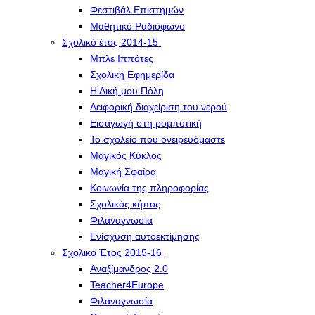
Φεστιβάλ Επιστημών
Μαθητικό Ραδιόφωνο
Σχολικό έτος 2014-15
Μπλε Ιππότες
Σχολική Εφημερίδα
Η Δική μου Πόλη
Αειφορική διαχείριση του νερού
Εισαγωγή στη ρομποτική
Το σχολείο που ονειρευόμαστε
Μαγικός Κύκλος
Μαγική Σφαίρα
Kοινωνία της πληροφορίας
Σχολικός κήπος
Φιλαναγνωσία
Eνίσχυση αυτοεκτίμησης
Σχολικό Έτος 2015-16
Αναξίμανδρος 2.0
Teacher4Europe
Φιλαναγνωσία