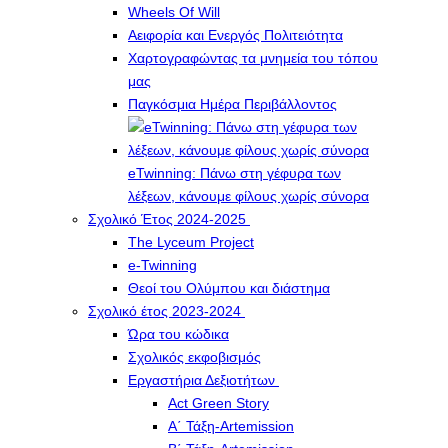
Wheels Of Will
Αειφορία και Ενεργός Πολιτειότητα
Χαρτογραφώντας τα μνημεία του τόπου
μας
Παγκόσμια Ημέρα Περιβάλλοντος
eTwinning: Πάνω στη γέφυρα των
λέξεων, κάνουμε φίλους χωρίς σύνορα
Σχολικό Έτος 2024-2025
The Lyceum Project
e-Twinning
Θεοί του Ολύμπου και διάστημα
Σχολικό έτος 2023-2024
Ώρα του κώδικα
Σχολικός εκφοβισμός
Εργαστήρια Δεξιοτήτων
Act Green Story
Α΄ Τάξη-Artemission