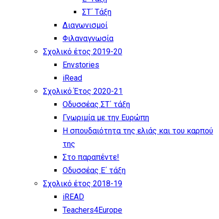
ΣΤ΄ Τάξη
Διαγωνισμοί
Φιλαναγνωσία
Σχολικό έτος 2019-20
Envstories
iRead
Σχολικό Έτος 2020-21
Οδυσσέας ΣΤ΄ τάξη
Γνωριμία με την Ευρώπη
Η σπουδαιότητα της ελιάς και του καρπού
της
Στο παραπέντε!
Οδυσσέας Ε΄ τάξη
Σχολικό έτος 2018-19
iREAD
Teachers4Europe