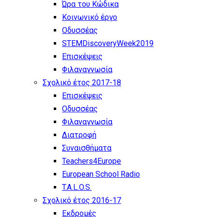
Ώρα του Κώδικα
Κοινωνικό έργο
Οδυσσέας
STEMDiscoveryWeek2019
Επισκέψεις
Φιλαναγνωσία
Σχολικό έτος 2017-18
Επισκέψεις
Οδυσσέας
Φιλαναγνωσία
Διατροφή
Συναισθήματα
Teachers4Europe
European School Radio
T.A.L.O.S.
Σχολικό έτος 2016-17
Εκδρομές