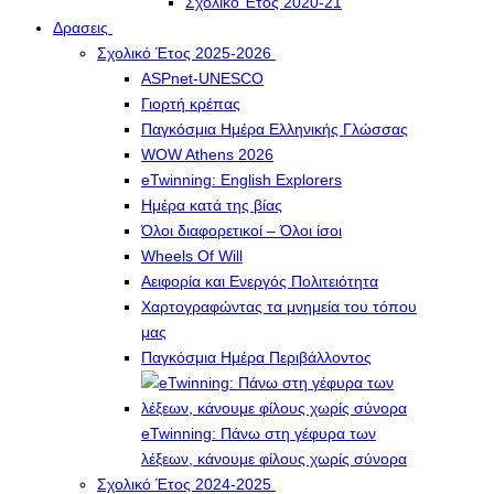
Σχολικό Έτος 2020-21
Δρασεις
Σχολικό Έτος 2025-2026
ASPnet-UNESCO
Γιορτή κρέπας
Παγκόσμια Ημέρα Ελληνικής Γλώσσας
WOW Athens 2026
eTwinning: English Explorers
Ημέρα κατά της βίας
Όλοι διαφορετικοί – Όλοι ίσοι
Wheels Of Will
Αειφορία και Ενεργός Πολιτειότητα
Χαρτογραφώντας τα μνημεία του τόπου
μας
Παγκόσμια Ημέρα Περιβάλλοντος
eTwinning: Πάνω στη γέφυρα των
λέξεων, κάνουμε φίλους χωρίς σύνορα
Σχολικό Έτος 2024-2025