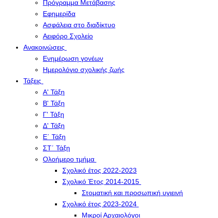
Πρόγραμμα Μετάβασης
Εφημερίδα
Ασφάλεια στο διαδίκτυο
Αειφόρο Σχολείο
Ανακοινώσεις
Ενημέρωση γονέων
Ημερολόγιο σχολικής ζωής
Τάξεις
Α' Τάξη
Β' Τάξη
Γ' Τάξη
Δ' Τάξη
Ε΄ Τάξη
ΣΤ΄ Τάξη
Ολοήμερο τμήμα
Σχολικό έτος 2022-2023
Σχολικό Έτος 2014-2015
Στοματική και προσωπική υγιεινή
Σχολικό έτος 2023-2024
Μικροί Αρχαιολόγοι