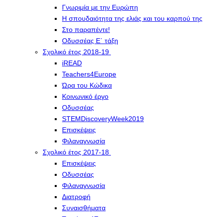
Γνωριμία με την Ευρώπη
Η σπουδαιότητα της ελιάς και του καρπού της
Στο παραπέντε!
Οδυσσέας Ε΄ τάξη
Σχολικό έτος 2018-19
iREAD
Teachers4Europe
Ώρα του Κώδικα
Κοινωνικό έργο
Οδυσσέας
STEMDiscoveryWeek2019
Επισκέψεις
Φιλαναγνωσία
Σχολικό έτος 2017-18
Επισκέψεις
Οδυσσέας
Φιλαναγνωσία
Διατροφή
Συναισθήματα