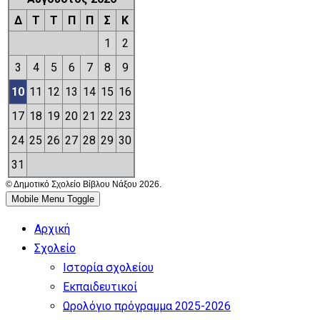
Δ
Τ
Τ
Π
Π
Σ
Κ
1
2
3
4
5
6
7
8
9
10
11
12
13
14
15
16
17
18
19
20
21
22
23
24
25
26
27
28
29
30
31
© Δημοτικό Σχολείο Βίβλου Νάξου 2026.
Mobile Menu Toggle
Αρχική
Σχολείο
Ιστορία σχολείου
Εκπαιδευτικοί
Ωρολόγιο πρόγραμμα 2025-2026