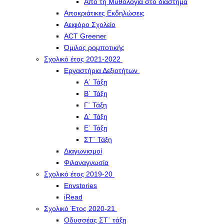
Από τη Μυθολογία στο διάστημα
Αποκριάτικες Εκδηλώσεις
Αειφόρο Σχολείο
ACT Greener
Όμιλος ρομποτικής
Σχολικό έτος 2021-2022
Εργαστήρια Δεξιοτήτων
Α΄ Τάξη
Β΄ Τάξη
Γ΄ Τάξη
Δ΄ Τάξη
Ε΄ Τάξη
ΣΤ΄ Τάξη
Διαγωνισμοί
Φιλαναγνωσία
Σχολικό έτος 2019-20
Envstories
iRead
Σχολικό Έτος 2020-21
Οδυσσέας ΣΤ΄ τάξη