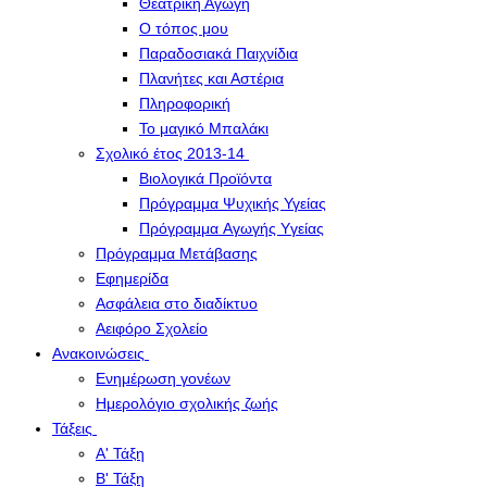
Θεατρική Αγωγή
Ο τόπος μου
Παραδοσιακά Παιχνίδια
Πλανήτες και Αστέρια
Πληροφορική
Το μαγικό Μπαλάκι
Σχολικό έτος 2013-14
Βιολογικά Προϊόντα
Πρόγραμμα Ψυχικής Υγείας
Πρόγραμμα Aγωγής Yγείας
Πρόγραμμα Μετάβασης
Εφημερίδα
Ασφάλεια στο διαδίκτυο
Αειφόρο Σχολείο
Ανακοινώσεις
Ενημέρωση γονέων
Ημερολόγιο σχολικής ζωής
Τάξεις
Α' Τάξη
Β' Τάξη