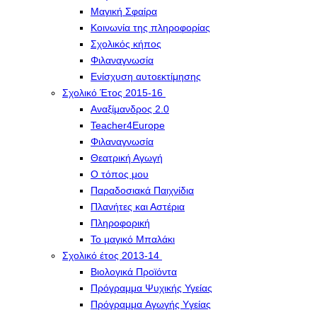
Μαγική Σφαίρα
Kοινωνία της πληροφορίας
Σχολικός κήπος
Φιλαναγνωσία
Eνίσχυση αυτοεκτίμησης
Σχολικό Έτος 2015-16
Αναξίμανδρος 2.0
Teacher4Europe
Φιλαναγνωσία
Θεατρική Αγωγή
Ο τόπος μου
Παραδοσιακά Παιχνίδια
Πλανήτες και Αστέρια
Πληροφορική
Το μαγικό Μπαλάκι
Σχολικό έτος 2013-14
Βιολογικά Προϊόντα
Πρόγραμμα Ψυχικής Υγείας
Πρόγραμμα Aγωγής Yγείας