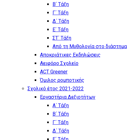
Β΄ Τάξη
Γ΄ Τάξη
Δ΄ Τάξη
Ε΄ Τάξη
ΣΤ΄ Τάξη
Από τη Μυθολογία στο διάστημα
Αποκριάτικες Εκδηλώσεις
Αειφόρο Σχολείο
ACT Greener
Όμιλος ρομποτικής
Σχολικό έτος 2021-2022
Εργαστήρια Δεξιοτήτων
Α΄ Τάξη
Β΄ Τάξη
Γ΄ Τάξη
Δ΄ Τάξη
Ε΄ Τάξη