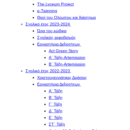
The Lyceum Project
e-Twinning
Θεοί του Ολύμπου και διάστημα
Σχολικό έτος 2023-2024
Ώρα του κώδικα
Σχολικός εκφοβισμός
Εργαστήρια Δεξιοτήτων
Act Green Story
Α΄ Τάξη-Artemission
Β΄ Τάξη-Artemission
Σχολικό έτος 2022-2023
Χριστουγεννιάτικες Δράσεις
Εργαστήρια Δεξιοτήτων
Α΄ Τάξη
Β΄ Τάξη
Γ΄ Τάξη
Δ΄ Τάξη
Ε΄ Τάξη
ΣΤ΄ Τάξη