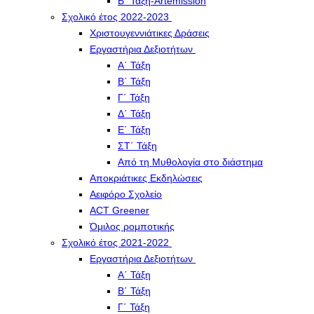
Β΄ Τάξη-Artemission
Σχολικό έτος 2022-2023
Χριστουγεννιάτικες Δράσεις
Εργαστήρια Δεξιοτήτων
Α΄ Τάξη
Β΄ Τάξη
Γ΄ Τάξη
Δ΄ Τάξη
Ε΄ Τάξη
ΣΤ΄ Τάξη
Από τη Μυθολογία στο διάστημα
Αποκριάτικες Εκδηλώσεις
Αειφόρο Σχολείο
ACT Greener
Όμιλος ρομποτικής
Σχολικό έτος 2021-2022
Εργαστήρια Δεξιοτήτων
Α΄ Τάξη
Β΄ Τάξη
Γ΄ Τάξη