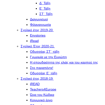
Δ΄ Τάξη
Ε΄ Τάξη
ΣΤ΄ Τάξη
Διαγωνισμοί
Φιλαναγνωσία
Σχολικό έτος 2019-20
Envstories
iRead
Σχολικό Έτος 2020-21
Οδυσσέας ΣΤ΄ τάξη
Γνωριμία με την Ευρώπη
Η σπουδαιότητα της ελιάς και του καρπού της
Στο παραπέντε!
Οδυσσέας Ε΄ τάξη
Σχολικό έτος 2018-19
iREAD
Teachers4Europe
Ώρα του Κώδικα
Κοινωνικό έργο