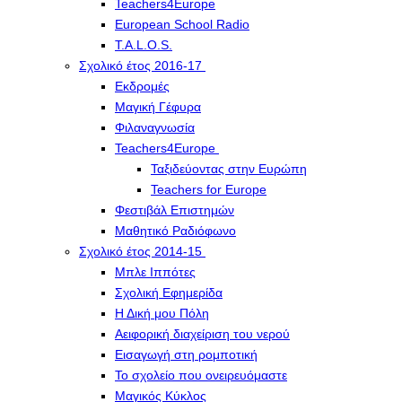
Teachers4Europe
European School Radio
T.A.L.O.S.
Σχολικό έτος 2016-17
Εκδρομές
Μαγική Γέφυρα
Φιλαναγνωσία
Teachers4Europe
Ταξιδεύοντας στην Ευρώπη
Teachers for Europe
Φεστιβάλ Επιστημών
Μαθητικό Ραδιόφωνο
Σχολικό έτος 2014-15
Μπλε Ιππότες
Σχολική Εφημερίδα
Η Δική μου Πόλη
Αειφορική διαχείριση του νερού
Εισαγωγή στη ρομποτική
Το σχολείο που ονειρευόμαστε
Μαγικός Κύκλος