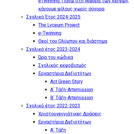
eTwinning: Πάνω στη γέφυρα των λέξεων,
κάνουμε φίλους χωρίς σύνορα
Σχολικό Έτος 2024-2025
The Lyceum Project
e-Twinning
Θεοί του Ολύμπου και διάστημα
Σχολικό έτος 2023-2024
Ώρα του κώδικα
Σχολικός εκφοβισμός
Εργαστήρια Δεξιοτήτων
Act Green Story
Α΄ Τάξη-Artemission
Β΄ Τάξη-Artemission
Σχολικό έτος 2022-2023
Χριστουγεννιάτικες Δράσεις
Εργαστήρια Δεξιοτήτων
Α΄ Τάξη