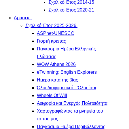
Σχολικό Έτος 2014-15
Σχολικό Έτος 2020-21
Δρασεις
Σχολικό Έτος 2025-2026
ASPnet-UNESCO
Γιορτή κρέπας
Παγκόσμια Ημέρα Ελληνικής
Γλώσσας
WOW Athens 2026
eTwinning: English Explorers
Ημέρα κατά της βίας
Όλοι διαφορετικοί – Όλοι ίσοι
Wheels Of Will
Αειφορία και Ενεργός Πολιτειότητα
Χαρτογραφώντας τα μνημεία του
τόπου μας
Παγκόσμια Ημέρα Περιβάλλοντος