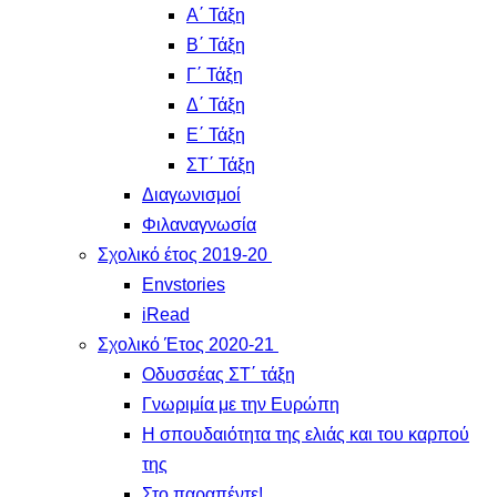
Α΄ Τάξη
Β΄ Τάξη
Γ΄ Τάξη
Δ΄ Τάξη
Ε΄ Τάξη
ΣΤ΄ Τάξη
Διαγωνισμοί
Φιλαναγνωσία
Σχολικό έτος 2019-20
Envstories
iRead
Σχολικό Έτος 2020-21
Οδυσσέας ΣΤ΄ τάξη
Γνωριμία με την Ευρώπη
Η σπουδαιότητα της ελιάς και του καρπού
της
Στο παραπέντε!