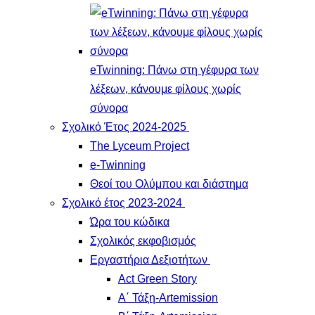
eTwinning: Πάνω στη γέφυρα των
λέξεων, κάνουμε φίλους χωρίς
σύνορα
Σχολικό Έτος 2024-2025
The Lyceum Project
e-Twinning
Θεοί του Ολύμπου και διάστημα
Σχολικό έτος 2023-2024
Ώρα του κώδικα
Σχολικός εκφοβισμός
Εργαστήρια Δεξιοτήτων
Act Green Story
Α΄ Τάξη-Artemission