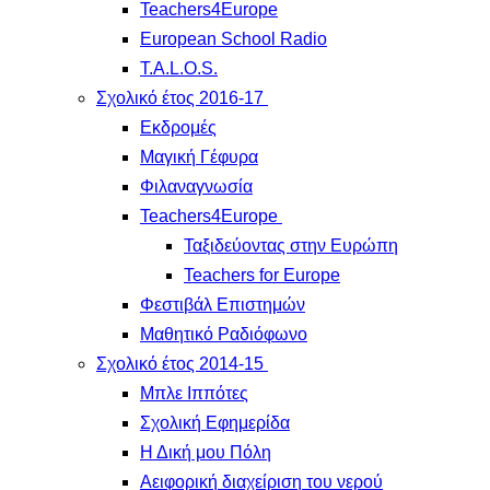
Teachers4Europe
European School Radio
T.A.L.O.S.
Σχολικό έτος 2016-17
Εκδρομές
Μαγική Γέφυρα
Φιλαναγνωσία
Teachers4Europe
Ταξιδεύοντας στην Ευρώπη
Teachers for Europe
Φεστιβάλ Επιστημών
Μαθητικό Ραδιόφωνο
Σχολικό έτος 2014-15
Μπλε Ιππότες
Σχολική Εφημερίδα
Η Δική μου Πόλη
Αειφορική διαχείριση του νερού